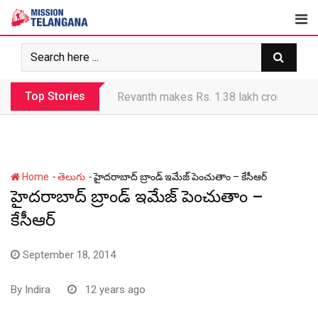
Skip
to
content
Top Stories
Revanth makes Rs. 1.38 lakh crore debt 
-
-
Home
తెలుగు
హైదరాబాద్ బ్రాండ్ ఇమేజ్ పెంచుతాం – కేసీఆర్
హైదరాబాద్ బ్రాండ్ ఇమేజ్ పెంచుతాం –
కేసీఆర్
September 18, 2014
By
Indira
12 years ago