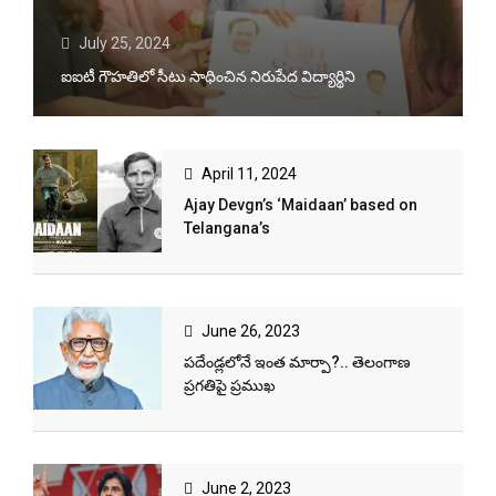
July 25, 2024
ఐఐటీ గౌహతిలో సీటు సాధించిన నిరుపేద విద్యార్థిని
April 11, 2024
Ajay Devgn’s ‘Maidaan’ based on
Telangana’s
June 26, 2023
ప‌దేండ్ల‌లోనే ఇంత మార్పా?.. తెలంగాణ
ప్ర‌గ‌తిపై ప్ర‌ముఖ
June 2, 2023