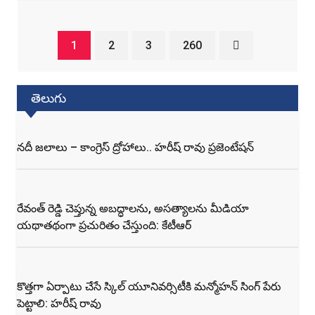
1
2
3
260
తెలుగు
నదీ జలాలు – కాంగ్రెస్ ద్రోహాలు.. హరీష్ రావు ప్రజెంటేషన్
రేవంత్ రెడ్డి చెప్తున్న అబద్ధాలను, అసత్యాలను మీడియా
యథాతథంగా ప్రచురితం చేస్తుంది: కేటీఆర్
కొత్తగా ఏర్పాటు చేసే స్కిల్ యూనివర్సిటీకి మన్మోహన్ సింగ్ పేరు
పెట్టాలి: హరీష్ రావు