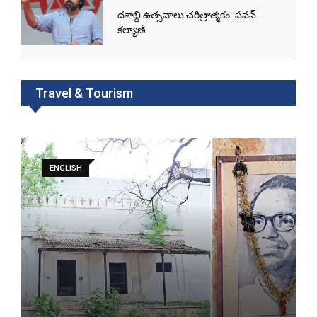
దశాబ్ది ఉత్సవాలు చరిత్రాత్మకం: పవన్‌
కల్యాణ్‌
Travel & Tourism
ENGLISH