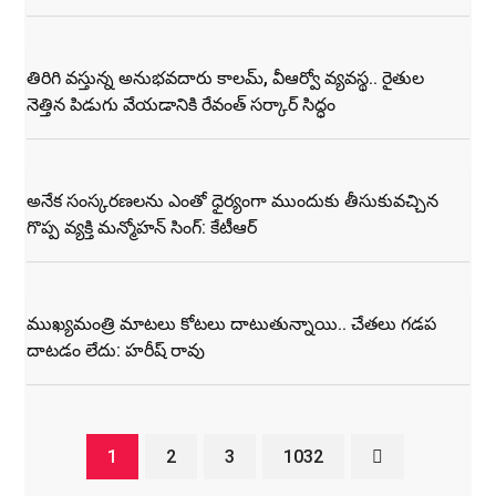
తిరిగి వస్తున్న అనుభవదారు కాలమ్‌, వీఆర్వో వ్యవస్థ.. రైతుల
నెత్తిన పిడుగు వేయడానికి రేవంత్ సర్కార్ సిద్ధం
అనేక సంస్కరణలను ఎంతో ధైర్యంగా ముందుకు తీసుకువచ్చిన
గొప్ప వ్యక్తి మన్మోహన్ సింగ్: కేటీఆర్
ముఖ్యమంత్రి మాటలు కోటలు దాటుతున్నాయి.. చేతలు గడప
దాటడం లేదు: హరీష్ రావు
1
2
3
1032