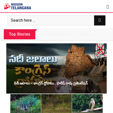
Top Stories
Revanth makes Rs. 1.38 lakh crore debt 
నదీ జలాలు – కాంగ్రెస్ ద్రోహాలు.. హరీష్ రావు ప్రజెంటేషన్