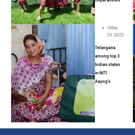
May
29, 2023
Telangana
among top 3
Indian states
in NITI
Aayog’s