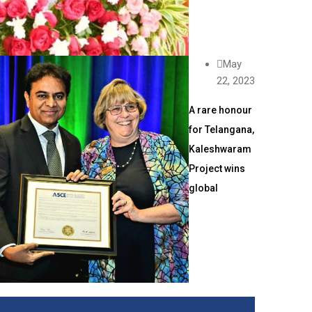
May
22, 2023
A rare honour
for Telangana,
Kaleshwaram
Project wins
global