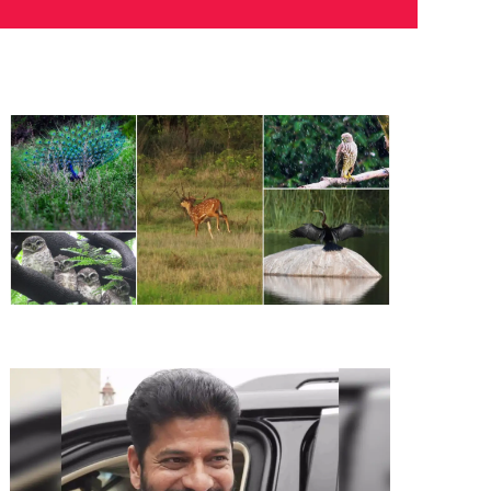
Stunning clicks of rich wildlife in HCU
Revanth Reddy, the CM with most criminal cases:
ADR Report