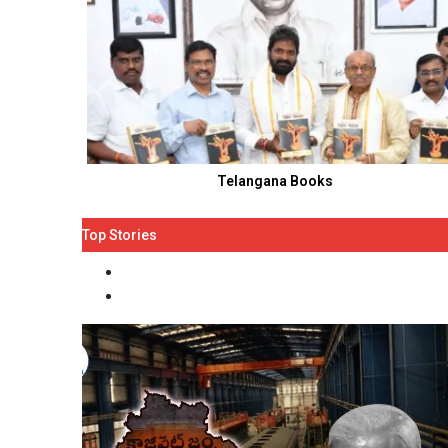
Telangana Books
Top Stories
Top Stories
More