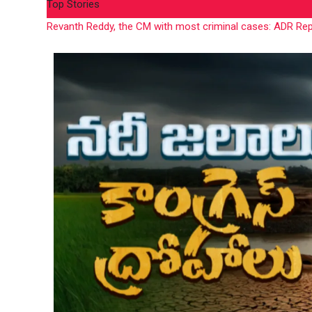
Top Stories
Revanth makes Rs. 1.38 lakh crore debt in 389 days