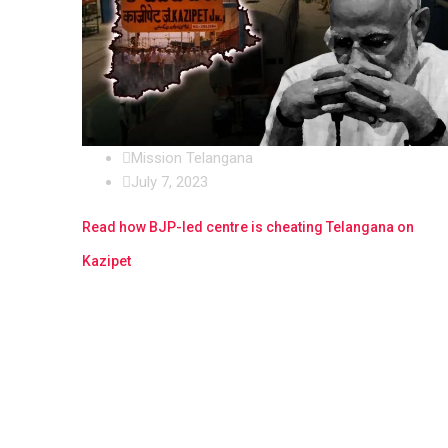
Mission Telangana
July 7, 2023
Read how BJP-led centre is cheating Telangana on
Kazipet