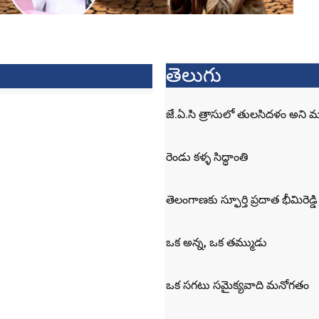
తెలుగు
జే.ఏ.సి త్రాసులో తులసిదళం అని 
రెండు కళ్ళ సిద్ధాంతి
తెలంగాణకు స్ఫూర్తి ప్రదాత భీమిరెడ్డి
ఒక అన్న, ఒక తమ్ముడు
ఒక సగటు సమైక్యవాది మనోగతం