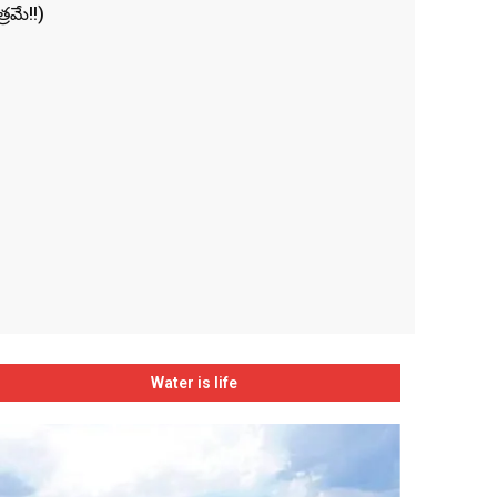
రమే!!)
Water is life