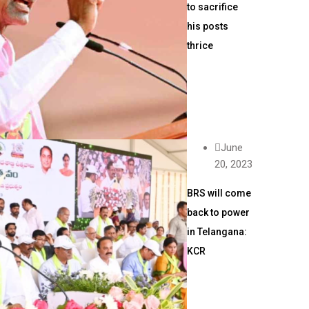
to sacrifice
his posts
thrice
June
20, 2023
BRS will come
back to power
in Telangana:
KCR