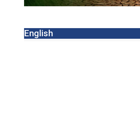
నదీ జలాలు – కాంగ్రెస్ ద్రోహాలు.. హరీష్ రావు ప్రజెంటేషన్
English