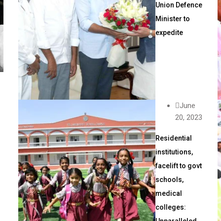
Union Defence
Minister to
expedite
June
20, 2023
Residential
institutions,
facelift to govt
schools,
medical
colleges:
Unparalleled