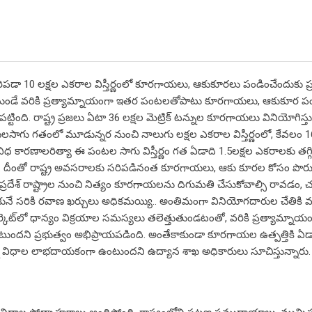
రిపడా 10 లక్షల ఎకరాల విస్తీర్ణంలో కూరగాయలు, ఆకుకూరలు పండించేందుకు ప్
 నుండే వరికి ప్రత్యామ్నాయంగా ఇతర పంటలతోపాటు కూరగాయలు, ఆకుకూర 
పట్టింది. రాష్ట్ర ప్రజలు ఏటా 36 లక్షల మెట్రిక్ టన్నుల కూరగాయలు వినియోగిస్
యలసాగు గతంలో మూడున్నర నుంచి నాలుగు లక్షల ఎకరాల విస్తీర్ణంలో, కేవలం 1
ివిధ కారణాలరిత్యా ఈ పంటల సాగు విస్తీర్ణం గత ఏడాది 1.5లక్షల ఎకరాలకు తగ్గ
యింది. దీంతో రాష్ట్ర అవసరాలకు సరిపడినంత కూరగాయలు, ఆకు కూరల కోసం పొర
ధ్రప్రదేశ్ రాష్ట్రాల నుంచి నిత్యం కూరగాయలను దిగుమతి చేసుకోవాల్సి రావడం,
ునే సరికి రవాణ ఖర్చులు అధికమయ్యి.. అంతిమంగా వినియోగదారుల చేతికి వచ్
కెట్‌లో ధాన్యం విక్రయాల సమస్యలు తలెత్తుతుండటంతో, వరికి ప్రత్యామ్నాయ
ందని ప్రభుత్వం అభిప్రాయపడింది. అంతేకాకుండా కూరగాయల ఉత్పత్తికి ఏడ
ిధాల లాభదాయకంగా ఉంటుందని ఉద్యాన శాఖ అధికారులు సూచిస్తున్నారు.