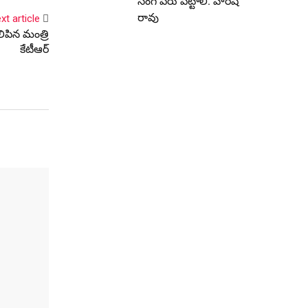
సింగ్ పేరు పెట్టాలి: హరీష్
రావు
xt article
లిపిన మంత్రి
కేటీఆర్