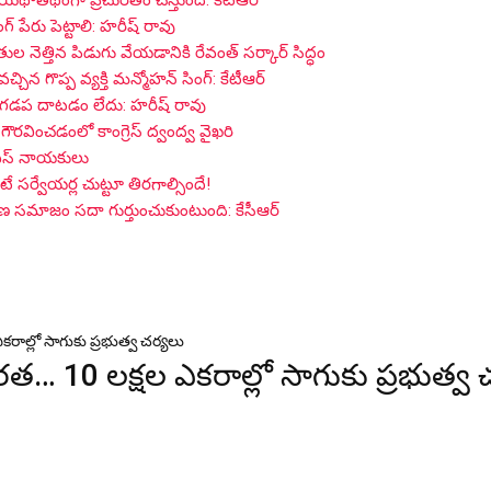
 యథాతథంగా ప్రచురితం చేస్తుంది: కేటీఆర్
గ్ పేరు పెట్టాలి: హరీష్ రావు
ైతుల నెత్తిన పిడుగు వేయడానికి రేవంత్ సర్కార్ సిద్ధం
 గొప్ప వ్యక్తి మన్మోహన్ సింగ్: కేటీఆర్
 గడప దాటడం లేదు: హరీష్ రావు
గౌరవించడంలో కాంగ్రెస్ ద్వంద్వ వైఖరి
్ఎస్ నాయకులు
సర్వేయర్ల చుట్టూ తిరగాల్సిందే!
గాణ సమాజం సదా గుర్తుంచుకుంటుంది: కేసీఆర్
రాల్లో సాగుకు ప్రభుత్వ చర్యలు
త… 10 లక్షల ఎకరాల్లో సాగుకు ప్రభుత్వ 