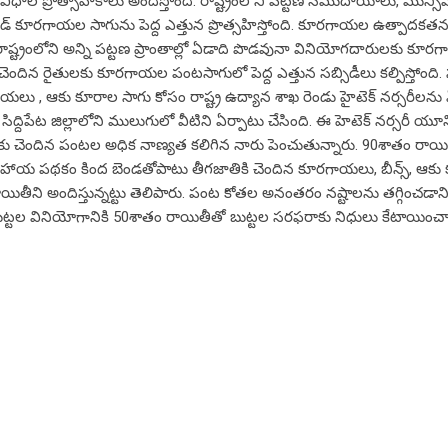
 విధాల ప్రోత్సాహకాలు అందిస్తోంది. రాష్ట్రంలోని పట్టణ సముదాయాలు, మున్సి
ైబ్రిడ్ కూరగాయల సాగును పెద్ద ఎత్తున ప్రొత్సహిస్తోంది. కూరగాయల ఉత్పాదకత
 రాష్ట్రంలోని అన్ని పట్టణ ప్రాంతాల్లో ఏడాది పొడవునా వినియోగదారులకు కూర
చెందిన రైతులకు కూరగాయల పంటసాగులో పెద్ద ఎత్తున సబ్సిడీలు కల్పిస్తోంది. స
ాయలు , ఆకు కూరాల సాగు కోసం రాష్ట్ర ఉద్యాన శాఖ రెండు హైటెక్ నర్సరీలను 
లో, సిద్దిపేట జిల్లాలోని ములుగులో వీటిని ఏర్పాటు చేసింది. ఈ హెటెక్ నర్సరీ యూన
ాలకు చెందిన పంటల అధిక నాణ్యత కలిగిన నారు పెంచుతున్నారు. 90శాతం రాయ
న సహాయ పథకం కింద బెండతోపాటు తీగజాతికి చెందిన కూరగాయలు, బీన్స్, ఆక
తీని అందిస్తున్నట్టు తెలిపారు. పంట కోతల అనంతరం నష్టాలను తగ్గించడాని
బుట్టల వినియోగానికి 50శాతం రాయితీతో బుట్టల సరఫరాకు నిధులు కేటాయించా