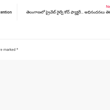
Ne
tention
తెలంగాణలో ప్రైవేట్ రైల్వే కోచ్ ఫ్యాక్టరీ… అభినందనలు తె
are marked
*