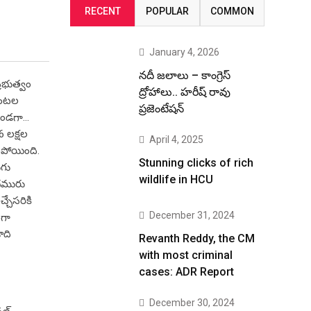
RECENT
POPULAR
COMMON
January 4, 2026
నదీ జలాలు – కాంగ్రెస్
రభుత్వం
ద్రోహాలు.. హరీష్ రావు
పంటల
ప్రజెంటేషన్
తుండగా…
6 లక్షల
April 4, 2025
ిపోయింది.
Stunning clicks of rich
ుగు
wildlife in HCU
 చమురు
చేసరికి
December 31, 2024
ంగా
ాది
Revanth Reddy, the CM
with most criminal
cases: ADR Report
December 30, 2024