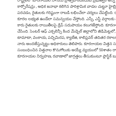
రాష్ట్రంలో కూరగాయల సాగును ప్రోత్సహించేందుకు ప్రభుత్వం అన్ని
కార్పోరేషన్లు , అధిక జనాభా కలిగిన పారిశ్రామిక వాడల చుట్టూ హ
పరచడం, రైతులకు గరిష్టంగా రాబడి లభించేలా చర్యలు చేపట్టింది.
కూరల లభ్యత ఉండేలా సమన్వయం చేస్తోంది. ఎస్సీ, ఎస్టీ వర్గాలకు 
కారు రైతులకు రాయితీలపై డ్రిప్ సదుపాయం కలుగజేస్తోంది. కూరగ
చేసింది. సెంటర్ ఆఫ్ ఎక్సలెన్సీ కింద మేడ్చెల్ జిల్లాలోని జీడిమెట్ల
టామాటా, వంకాయ, పచ్చిమిరప, క్యాబేజి, కాలిప్లవర్ తదితర రక
నారు అందజేస్తున్నట్టు అధికారులు తెలిపారు. కూరగాయల విత్త
సంబంధించిన విత్తనాల కొనుగోలుకు అయ్యే వ్యయంలో 50శాతం రాయి
కూరగాయల నిర్వహణ, రవాణాలో జాగ్రత్తలు తీసుకుంటూ ప్లాస్టిక్ 