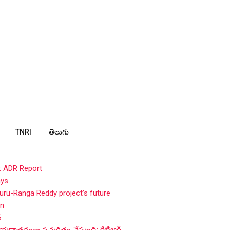
TNRI
తెలుగు
: ADR Report
ays
ru-Ranga Reddy project’s future
in
్