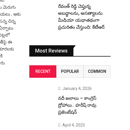
పల్
రేవంత్ రెడ్డి చెప్తున్న
ను మెరుగు
అబద్ధాలను, అసత్యాలను
గాయలు , ఆకు
మీడియా యథాతథంగా
న్న చిన్న
ప్రచురితం చేస్తుంది: కేటీఆర్
ఏర్పాటు
ిట్లలో
ితీపై ఈ
ు కూరలకు
Most Reviews
కి
రు.
RECENT
POPULAR
COMMON
January 4, 2026
నదీ జలాలు – కాంగ్రెస్
ద్రోహాలు.. హరీష్ రావు
ప్రజెంటేషన్
April 4, 2025