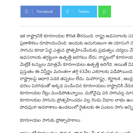
Whatsapp
Facebook
Twitter
ఇక రాష్ట్రానికి కూరగాయల కొరత తీరనుంది. రాష్ట్ర అవసరాలకు స
ప్రణాళికలు రూపొందించింది. అందుకు అనుగుణంగా ఈ యాసంగి
సాగును కూడా పెద్ద ఎత్తున ప్రోత్సహించేందుకు ప్రభుత్వం చర్యలు చే
అవసరాలకు తగ్గట్టుగా ఉత్పత్తి జరగటం లేదు. రాష్ట్రంలో కూరగా
మెట్రిక్ టన్నులు మాత్రమే కూరగాయలు ఉత్పత్తి జరిగేది. అయితే వ
ప్రస్తుతం ఈ విస్తీర్ణం మరింతగా తగ్గి 63వేల ఎకరాలకు పడిపో
రాష్ట్రాలపై ఆధార పడక తప్పటం లేదు. మహారాష్ట్ర , కర్ణాటక , ఆం
ధరలు పెరగడంతో అక్కడ పండించిన కూరగాయలు రాష్ట్రానికి చేరుక
కూరగాయల రేట్లు మండిపోతున్నాయి. మరోవైపు వరి సాగువల్ల మార్
కూరగాయల సాగును ప్రోత్సహించడం వల్ల రెండు విధాల లాభం ఉంటు
పొడవునా అవకాశాలు ఉండటంలో రైతులకు ఈ పంటల సాగు అన్ని వ
కూరగాయల సాగుకు ప్రోత్సాహకాలు :