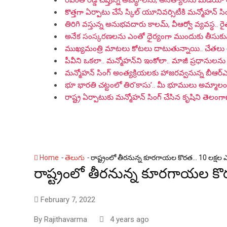
రేవంత్ రెడ్డి చెప్తున్న అబద్ధాలను, అసత్యాలను మీడియా
కొత్తగా ఏర్పాటు చేసే స్కిల్ యూనివర్సిటీకి మన్మోహన్ సిం
తిరిగి వస్తున్న అనుభవదారు కాలమ్‌, వీఆర్వో వ్యవస్థ.. ర
అనేక సంస్కరణలను ఎంతో ధైర్యంగా ముందుకు తీసుకువచ్చిన
ముఖ్యమంత్రి మాటలు కోటలు దాటుతున్నాయి.. చేతలు
పీవీని ఒకలా.. మన్మోహన్‌ని ఇంకోలా.. మాజీ ప్రధానులను 
మన్మోహన్ సింగ్ అంత్యక్రియలకు హాజరవ్వనున్న బీఆర
భూ భారతి చట్టంలో తిర’కాసు’.. మీ భూములు అమ్మాలంటే 
రాష్ట్ర ఏర్పాటుకు మన్మోహన్ సింగ్ చేసిన కృషిని తెలం
-
-
Home
తెలుగు
రాష్ట్రంలో తీరనున్న కూరగాయల కొరత… 10 లక్షల ఎక
రాష్ట్రంలో తీరనున్న కూరగాయల కొర
February 7, 2022
By
Rajithavarma
4 years ago