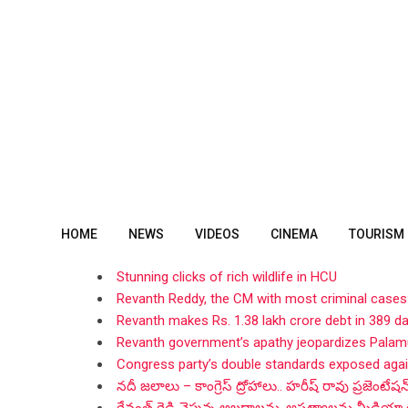
Skip
to
content
HOME
NEWS
VIDEOS
CINEMA
TOURISM
Stunning clicks of rich wildlife in HCU
Revanth Reddy, the CM with most criminal cases
Revanth makes Rs. 1.38 lakh crore debt in 389 d
Revanth government’s apathy jeopardizes Palamu
Congress party’s double standards exposed aga
నదీ జలాలు – కాంగ్రెస్ ద్రోహాలు.. హరీష్ రావు ప్రజెంటేషన