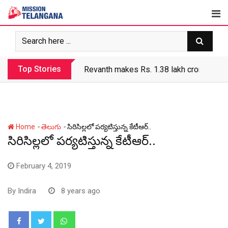
Skip
to
content
Top Stories
Revanth makes Rs. 1.38 lakh crore debt 
-
-
Home
తెలుగు
సిరిసిల్లలో పర్యటిస్తున్న కేటీఆర్..
సిరిసిల్లలో పర్యటిస్తున్న కేటీఆర్..
February 4, 2019
By
Indira
8 years ago
Whatsapp