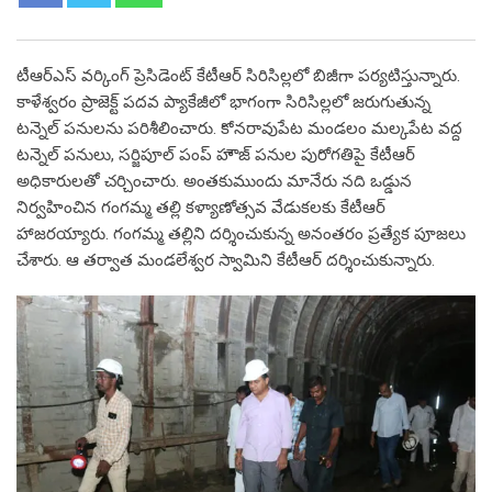
టీఆర్ఎస్ వర్కింగ్ ప్రెసిడెంట్ కేటీఆర్ సిరిసిల్లలో బిజీగా పర్యటిస్తున్నారు.
కాళేశ్వరం ప్రాజెక్ట్ పదవ ప్యాకేజీలో భాగంగా సిరిసిల్లలో జరుగుతున్న
టన్నెల్ పనులను పరిశీలించారు. కోనరావుపేట మండలం మల్కపేట వద్ద
టన్నెల్ పనులు, సర్జిపూల్ పంప్ హౌజ్ పనుల పురోగతిపై కేటీఆర్
అధికారులతో చర్చించారు. అంతకుముందు మానేరు నది ఒడ్డున
నిర్వహించిన గంగమ్మ తల్లి కళ్యాణోత్సవ వేడుకలకు కేటీఆర్
హాజరయ్యారు. గంగమ్మ తల్లిని దర్శించుకున్న అనంతరం ప్రత్యేక పూజలు
చేశారు. ఆ తర్వాత మండలేశ్వర స్వామిని కేటీఆర్ దర్శించుకున్నారు.