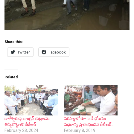
Share this:
Twitter
Facebook
Related
కాళేశ్వరంపై కాంగ్రెస్ కుట్రలను
సిరిసిల్లలో రూ. 5 కే భోజనం
తిప్పికొట్టాలి: కేటీఆర్
పథకాన్ని ప్రారంభించిన కేటీఆర్..
February 28, 2024
February 8, 2019