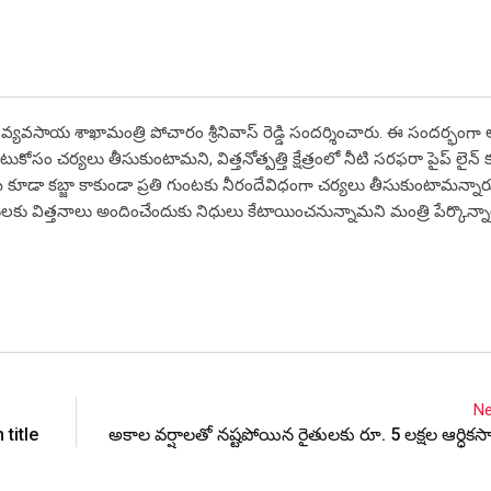
ి ఈరోజు వ్యవసాయ శాఖామంత్రి పోచారం శ్రీనివాస్ రెడ్డి సందర్శించారు. ఈ సందర్భ
కోసం చర్యలు తీసుకుంటామని, విత్తనోత్పత్తి క్షేత్రంలో నీటి సరఫరా పైప్ లైన్ 
 భూమి కూడా కబ్జా కాకుండా ప్రతి గుంటకు నీరందేవిధంగా చర్యలు తీసుకుంటామన్న
రైతులకు విత్తనాలు అందించేందుకు నిధులు కేటాయించనున్నామని మంత్రి పేర్కొన్నా
Ne
title
అకాల వర్షాలతో నష్టపోయిన రైతులకు రూ. 5 లక్షల ఆర్ధి