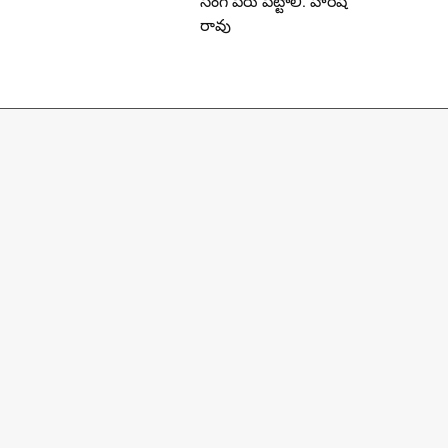
సింగ్ పేరు పెట్టాలి: హరీష్
రావు