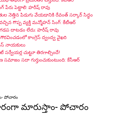
 యథాతథంగా ప్రచురితం చేస్తుంది: కేటీఆర్
గ్ పేరు పెట్టాలి: హరీష్ రావు
ైతుల నెత్తిన పిడుగు వేయడానికి రేవంత్ సర్కార్ సిద్ధం
 గొప్ప వ్యక్తి మన్మోహన్ సింగ్: కేటీఆర్
 గడప దాటడం లేదు: హరీష్ రావు
గౌరవించడంలో కాంగ్రెస్ ద్వంద్వ వైఖరి
్ఎస్ నాయకులు
సర్వేయర్ల చుట్టూ తిరగాల్సిందే!
గాణ సమాజం సదా గుర్తుంచుకుంటుంది: కేసీఆర్
ాం- పోచారం
ాగారంగా మారుస్తాం- పోచారం