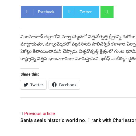
Whatsapp
Facebook
Twitter
నిజామాబాద్ జిల్లాలోని మాల్తుమ్మెదలో విత్తనోత్పత్తి క్షేత్రాన్న
మాట్లాడుతూ, మాల్తుమ్మెదలో వ్యవసాయ పాలిటెక్నిక్ కళాశాల ఏర్పాటు
2కోట్లు కేటాయించామని చెప్పారు. విత్తనోత్పత్తి క్షేత్రంలో గుంట
రాష్ట్రాన్ని విత్తన భాండాగారంగా మారుస్తామని, ఖరీఫ్ నాటికల్లా 
Share this:
Twitter
Facebook
Previous article
Sania seals historic world no. 1 rank with Charleston 