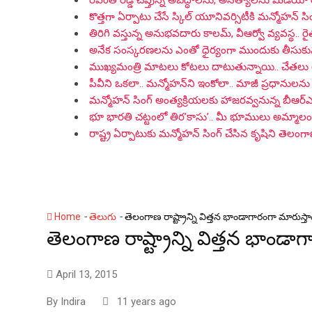
రేవంత్ రెడ్డి చెప్తున్న అబద్ధాలను, అసత్యాలను మీడియా
కొత్తగా ఏర్పాటు చేసే స్కిల్ యూనివర్సిటీకి మన్మోహన్ సిం
తిరిగి వస్తున్న అనుభవదారు కాలమ్‌, వీఆర్వో వ్యవస్థ.. ర
అనేక సంస్కరణలను ఎంతో ధైర్యంగా ముందుకు తీసుకువచ్చిన
ముఖ్యమంత్రి మాటలు కోటలు దాటుతున్నాయి.. చేతలు
పీవీని ఒకలా.. మన్మోహన్‌ని ఇంకోలా.. మాజీ ప్రధానులను 
మన్మోహన్ సింగ్ అంత్యక్రియలకు హాజరవ్వనున్న బీఆర
భూ భారతి చట్టంలో తిర’కాసు’.. మీ భూములు అమ్మాలంటే 
రాష్ట్ర ఏర్పాటుకు మన్మోహన్ సింగ్ చేసిన కృషిని తెలం
-
-
Home
తెలుగు
తెలంగాణ రాష్ట్రాన్ని విత్తన భాండాగారంగా మారుస్త
తెలంగాణ రాష్ట్రాన్ని విత్తన భాండ
April 13, 2015
By
Indira
11 years ago