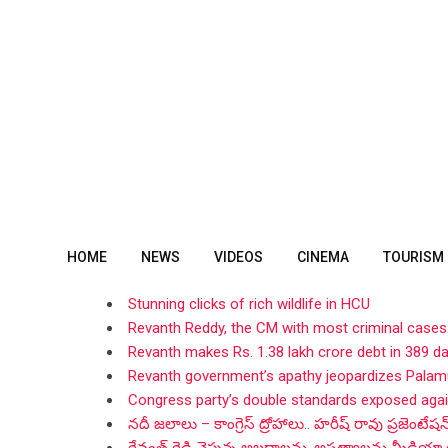
Skip
to
content
HOME
NEWS
VIDEOS
CINEMA
TOURISM
Stunning clicks of rich wildlife in HCU
Revanth Reddy, the CM with most criminal cases
Revanth makes Rs. 1.38 lakh crore debt in 389 d
Revanth government’s apathy jeopardizes Palamu
Congress party’s double standards exposed aga
నదీ జలాలు – కాంగ్రెస్ ద్రోహాలు.. హరీష్ రావు ప్రజెంటేషన