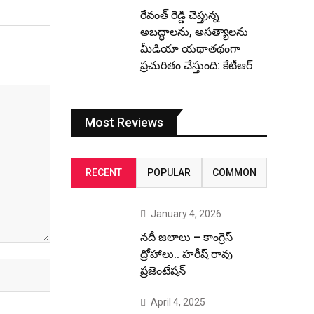
రేవంత్ రెడ్డి చెప్తున్న
అబద్ధాలను, అసత్యాలను
మీడియా యథాతథంగా
ప్రచురితం చేస్తుంది: కేటీఆర్
Most Reviews
RECENT
POPULAR
COMMON
January 4, 2026
నదీ జలాలు – కాంగ్రెస్
ద్రోహాలు.. హరీష్ రావు
ప్రజెంటేషన్
April 4, 2025