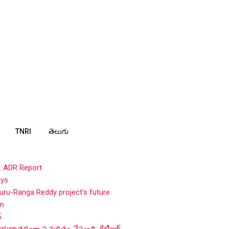
TNRI
తెలుగు
: ADR Report
ays
ru-Ranga Reddy project’s future
in
్