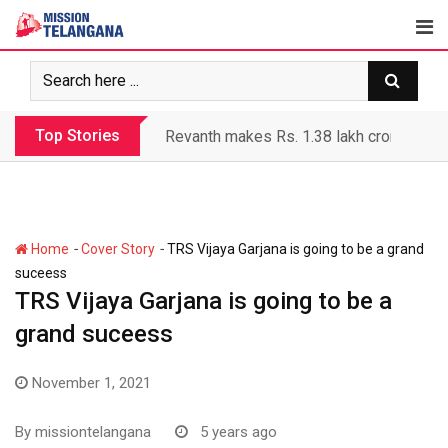
Skip
to
content
Top Stories
Revanth government’s apathy jeopardize
-
-
Home
Cover Story
TRS Vijaya Garjana is going to be a grand
suceess
TRS Vijaya Garjana is going to be a
grand suceess
November 1, 2021
By
missiontelangana
5 years ago