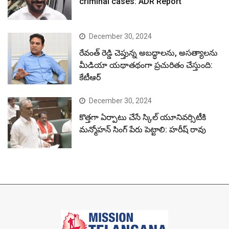
criminal cases: ADR Report
December 30, 2024
రేవంత్ రెడ్డి చెప్తున్న అబద్ధాలను, అసత్యాలను
మీడియా యథాతథంగా ప్రచురితం చేస్తుంది:
కేటీఆర్
December 30, 2024
కొత్తగా ఏర్పాటు చేసే స్కిల్ యూనివర్సిటీకి
మన్మోహన్ సింగ్ పేరు పెట్టాలి: హరీష్ రావు