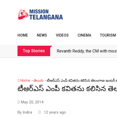
Skip
to
content
HOME
NEWS
VIDEOS
CINEMA
TOURISM
Top Stories
Revanth Reddy, the CM with most
-
-
Home
తెలుగు
టీఆర్ఎస్ ఎంపీ కవితను కలిసిన తెలంగాణ ఇంటర్ బో
టీఆర్ఎస్ ఎంపీ కవితను కలిసిన తె
May 20, 2014
By
Indira
12 years ago