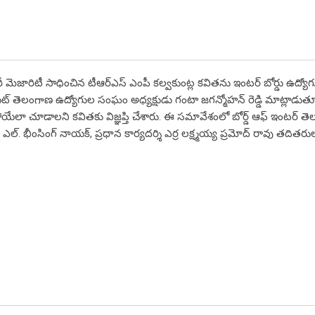
ారీ మెజారిటీ సాధించిన టీఆర్ఎస్ ఎంపీ కల్వకుంట్ల కవితను ఇంటర్ బోర్డు ఉద్యో
యట్ తెలంగాణ ఉద్యోగుల సంఘం అధ్యక్షుడు గంటా జగన్మోహన్ రెడ్డి మాట్లాడుతూ
ిపోయేలా చూడాలని కవితకు విజ్ఞప్తి చేశారు. ఈ సమావేశంలో బోర్డ్ ఆఫ్ ఇంటర్ త
. భీంసింగ్ నాయక్, ప్రధాన కార్యదర్శి ఎర్ర లక్ష్మయ్య ప్రమోద్ రావు తదితరు