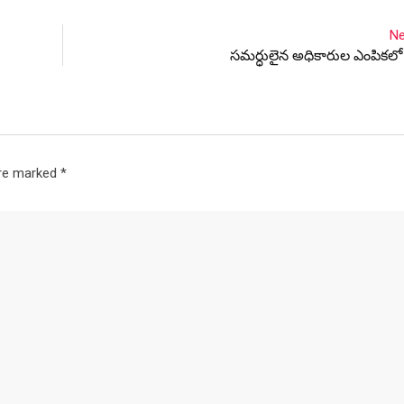
Ne
సమర్ధులైన అధికారుల ఎంపికలో క
are marked
*