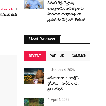
రేవంత్ రెడ్డి చెప్తున్న
అబద్ధాలను, అసత్యాలను
xt article
మీడియా యథాతథంగా
ేసీఆర్ బిజీ
ప్రచురితం చేస్తుంది: కేటీఆర్
Most Reviews
RECENT
POPULAR
COMMON
January 4, 2026
నదీ జలాలు – కాంగ్రెస్
ద్రోహాలు.. హరీష్ రావు
ప్రజెంటేషన్
April 4, 2025