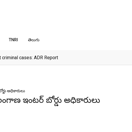
TNRI
తెలుగు
 criminal cases: ADR Report
ర్డు అధికారులు
లంగాణ ఇంటర్ బోర్డు అధికారులు