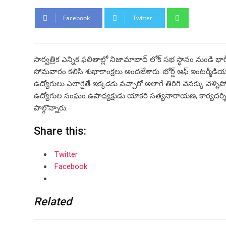
Whatsapp
Facebook
Twitter
సార్వత్రిక ఎన్నిక ఫలితాల్లో నిజామాబాద్ లోక్ సభ స్థానం నుండి భ
సోమవారం కలిసి శుభాకాంక్షలు అందజేశారు. బోర్డ్ ఆఫ్ ఇంటర్మీడి
ఉద్యోగులు ఎలాగైతే ఇక్కడకు వచ్చారో అలాగే తిరిగి వెనక్కు వెళ్ళ
ఉద్యోగుల సంఘం ఉపాధ్యక్షుడు యాకరి సత్యనారాయణ, కార్యదర్శి ఎల్
పాల్గొన్నారు.
Share this:
Twitter
Facebook
Related