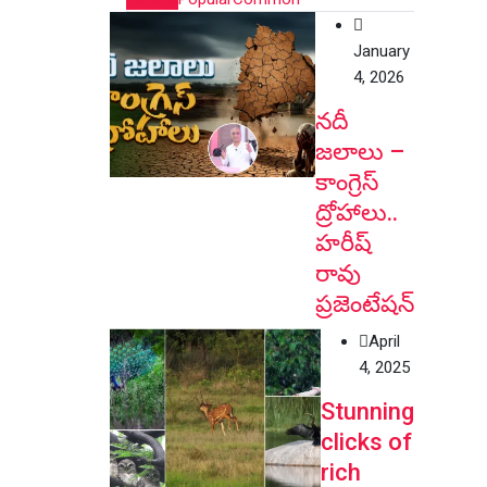
January
4, 2026
నదీ
జలాలు –
కాంగ్రెస్
ద్రోహాలు..
హరీష్
రావు
ప్రజెంటేషన్
April
4, 2025
Stunning
clicks of
rich