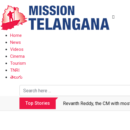
Home
News
Videos
Cinema
Tourism
TNRI
తెలుగు
Top Stories
Revanth Reddy, the CM with most