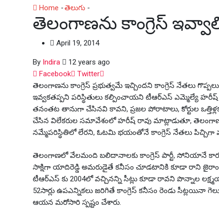
Home
-
తెలుగు
-
తెలంగాణను కాంగ్రెస్ ఇవ్వాల్సి వచ్చింది!- హర
తెలంగాణను కాంగ్రెస్ ఇవ్వాల్
April 19, 2014
By
Indira
12 years ago
Whatsapp
Facebook
Twitter
తెలంగాణను కాంగ్రెస్ ప్రభుత్వమే ఇచ్చిందని కాంగ్రెస్ నేతలు గొప్ప
ఇవ్వకతప్పని పరిస్థితులు కల్పించాయని టీఆర్ఎస్ ఎమ్మెల్యే హరీష్ 
తనంతట తానుగా చేసినవి కావని, ప్రజల పోరాటాలు, కోర్టుల ఒత్తిళ్ల
చేసిన విలేకరుల సమావేశంలో హరీష్ రావు మాట్లాడుతూ, తెలంగాణ ఏ
నమ్మేపరిస్థితిలో లేరని, ఓటమి భయంతోనే కాంగ్రెస్ నేతలు పిచ్చిగ
తెలంగాణలో వేలమంది బలిదానాలకు కాంగ్రెస్ పార్టీ, సోనియానే క
సాక్షిగా యాదిరెడ్డి అమరుడైతే కనీసం చూడటానికి కూడా రాని జైరాం
టీఆర్ఎస్ కు 2004లో వచ్చినన్ని సీట్లు కూడా రావని పొన్నాల లక
52సార్లు ఉపఎన్నికలు జరిగితే కాంగ్రెస్ కనీసం రెండు సీట్లయినా 
ఆయన మరోసారి స్పష్టం చేశారు.