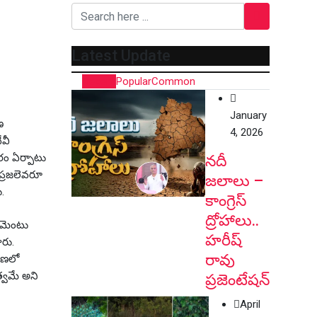
Latest Update
Recent
Popular
Common
January
ణ
4, 2026
ేవీ
ారం ఏర్పాటు
నదీ
ప్రజలెవరూ
జలాలు –
.
కాంగ్రెస్
ద్రోహాలు..
్లమెంటు
హరీష్
ారు.
రావు
గాణలో
త్వమే అని
ప్రజెంటేషన్
April