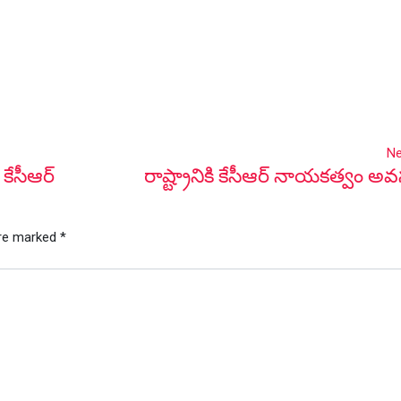
Ne
కేసీఆర్
రాష్ట్రానికి కేసీఆర్ నాయకత్వం అవ
are marked
*