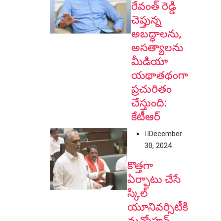
రేవంత్ రెడ్డి
చెప్తున్న
అబద్ధాలను,
అసత్యాలను
మీడియా
యథాతథంగా
ప్రచురితం
చేస్తుంది:
కేటీఆర్
December
30, 2024
కొత్తగా
ఏర్పాటు చేసే
స్కిల్
యూనివర్సిటీకి
మన్మోహన్