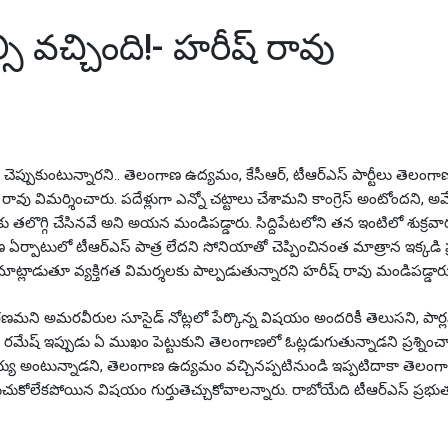
ీష్ రావు
సి వచ్చింది!- హరీష్ రావు
లు చెప్పుకుంటున్నారని.. తెలంగాణ ఉద్యమం, కేసీఆర్, టీఆర్ఎస్ పార్టీలు తెలంగా
రావు విమర్శించారు. పదేళ్లుగా ఎన్నో చట్టాలు చేశామని కాంగ్రెస్ అంటోందని, అవ
కు తలొగ్గి చేసినవే అని అయన మండిపడ్డారు. సిద్దిపేటలోని తన ఇంటిలో శుక్రవ
ర్పాటులో టీఆర్ఎస్ పాత్ర లేదని సోనియాతో చెప్పించినంత మాత్రాన ఇక్కడి 
ా మాట్లాడుతూ వ్యక్తిగత విమర్శలకు పాల్పడుతున్నారని హరీష్ రావు మండిపడ్డారు
ారణమని అమరవీరుల సూసైడ్ నోట్లలో పేర్కొన్న విషయం అందరికీ తెలుసని, పార
 రమేష్ ఇప్పుడు ఏ ముఖం పెట్టుకుని తెలంగాణలో ఓట్లడుగుతున్నాడని ప్రశ్నించ
్ష్మయ్య అంటున్నాడని, తెలంగాణ ఉద్యమం వచ్చినప్పటినుండి ఇప్పటిదాకా తెలం
గెలుచుకోలేకపోయిన విషయం గుర్తుతెచ్చుకోవాలన్నారు. రాబోయేది టీఆర్ఎస్ ప్రభు