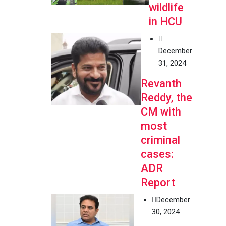
wildlife
in HCU
December
31, 2024
Revanth
Reddy, the
CM with
most
criminal
cases:
ADR
Report
December
30, 2024