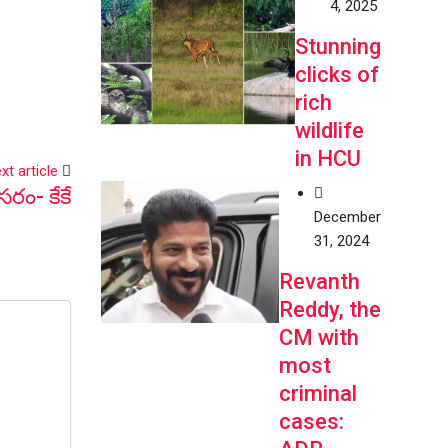
4, 2025
Stunning
clicks of
rich
wildlife
in HCU
xt article
సరం- కేకే
December
31, 2024
Revanth
Reddy, the
CM with
most
criminal
cases: