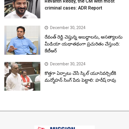
Revanth Reddy, the CM with most
criminal cases: ADR Report
December 30, 2024
రేవంత్ రెడ్డి చెప్తున్న అబద్ధాలను, అసత్యాలను
మీడియా యథాతథంగా ప్రచురితం చేస్తుంది:
కేటీఆర్
December 30, 2024
కొత్తగా ఏర్పాటు చేసే స్కిల్ యూనివర్సిటీకి
మన్మోహన్ సింగ్ పేరు పెట్టాలి: హరీష్ రావు