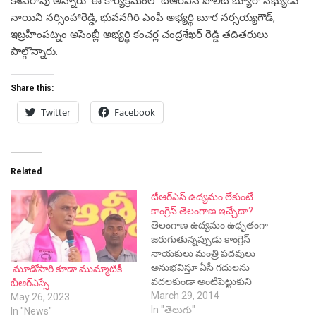
కేశవరావు అన్నారు. ఈ కార్యక్రమంలో టీఆర్ఎస్ పోలిట్ బ్యూరో సభ్యుడు
నాయిని నర్సింహారెడ్డి, భువనగిరి ఎంపీ అభ్యర్థి బూర నర్సయ్యగౌడ్,
ఇబ్రహీంపట్నం అసెంబ్లీ అభ్యర్థి కంచర్ల చంద్రశేఖర్ రెడ్డి తదితరులు
పాల్గొన్నారు.
Share this:
Twitter
Facebook
Related
టీఆర్ఎస్ ఉద్యమం లేకుంటే
కాంగ్రెస్ తెలంగాణ ఇచ్చేదా?
తెలంగాణ ఉద్యమం ఉధృతంగా
జరుగుతున్నప్పుడు కాంగ్రెస్
నాయకులు మంత్రి పదవులు
అనుభవిస్తూ ఏసీ గదులను
మూడోసారి కూడా ముమ్మాటికీ
వదలకుండా అంటిపెట్టుకుని
బీఆర్ఎస్సే
ఉన్నారని, తెలంగాణ కోసం
March 29, 2014
May 26, 2023
ఉద్యమించింది టీఆర్ఎస్ పార్టీ,
In "తెలుగు"
In "News"