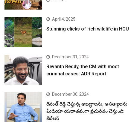
April 4, 2025
Stunning clicks of rich wildlife in HCU
December 31, 2024
Revanth Reddy, the CM with most
criminal cases: ADR Report
December 30, 2024
రేవంత్ రెడ్డి చెప్తున్న అబద్ధాలను, అసత్యాలను
మీడియా యథాతథంగా ప్రచురితం చేస్తుంది:
కేటీఆర్