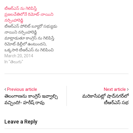
జేఏసీ, తెలంగాణ ప్రజలేనని హరీష్
టీఆర్ఎస్ ను గెలిపిస్తే
రావు అన్నారు.
ప్రజలచేతిలోనే రిమోట్-నాయిని
నర్సింహారెడ్డి
టీఆర్ఎస్ పోలిట్ బ్యూరో సభ్యుడు
నాయిని నర్సింహారెడ్డి
మాట్లాడుతూ కాంగ్రెస్ ను గెలిపిస్తే
రిమోట్ డిల్లీలో ఉంటుందని,
ఒక్కసారి టీఆర్ఎస్ ను గెలిపించి
చూడాలని, టీఆర్ఎస్
March 20, 2014
అధికారంలోకి వస్తే రిమోట్
In "తెలుగు"
తెలంగాణ ప్రజల చేతుల్లోనే
ఉంటుందని అన్నారు.
Previous article
Next article
తెలంగాణను కాంగ్రెస్ ఇవ్వాల్సి
మరికాసేపట్లో షాద్‌నగర్‌లో
వచ్చింది!- హరీష్ రావు
టీఆర్ఎస్ సభ
Leave a Reply