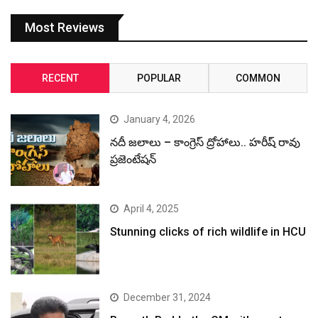
Most Reviews
RECENT
POPULAR
COMMON
January 4, 2026
నదీ జలాలు – కాంగ్రెస్ ద్రోహాలు.. హరీష్ రావు
ప్రజెంటేషన్
April 4, 2025
Stunning clicks of rich wildlife in HCU
December 31, 2024