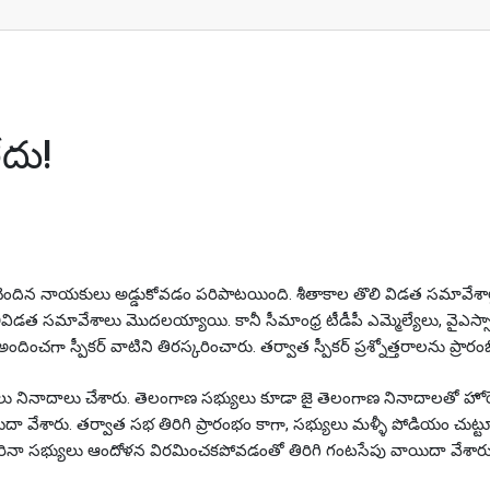
ేదు!
చెందిన నాయకులు అడ్డుకోవడం పరిపాటయింది. శీతాకాల తొలి విడత సమావేశాల్
డత సమావేశాలు మొదలయ్యాయి. కానీ సీమాంధ్ర టీడీపీ ఎమ్మెల్యేలు, వైఎస్సార్సీ
ందించగా స్పీకర్ వాటిని తిరస్కరించారు. తర్వాత స్పీకర్ ప్రశ్నోత్తరాలను ప్రార
్యులు నినాదాలు చేశారు. తెలంగాణ సభ్యులు కూడా జై తెలంగాణ నినాదాలతో హోరె
 వేశారు. తర్వాత సభ తిరిగి ప్రారంభం కాగా, సభ్యులు మళ్ళీ పోడియం చుట్టూ
ోరినా సభ్యులు ఆందోళన విరమించకపోవడంతో తిరిగి గంటసేపు వాయిదా వేశారు