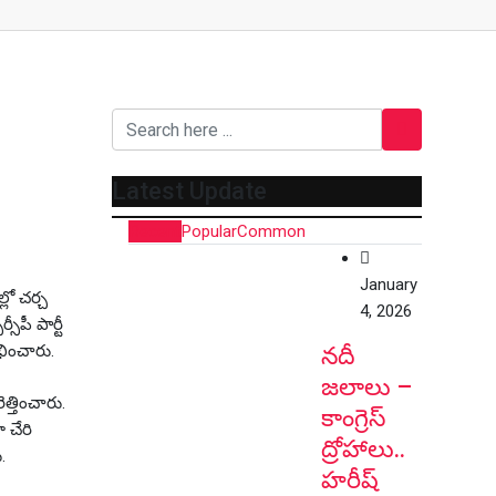
Latest Update
Recent
Popular
Common
January
లో చర్చ
4, 2026
పీ పార్టీ
ంభించారు.
నదీ
జలాలు –
త్తించారు.
కాంగ్రెస్
 చేరి
ద్రోహాలు..
.
హరీష్