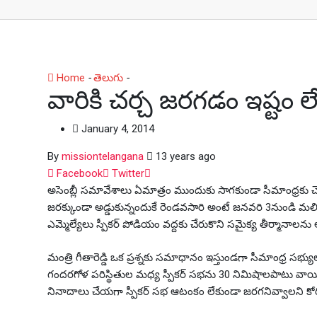
Home
-
తెలుగు
-
వారికి చర్చ జరగడం ఇష్టం లేదు!
వారికి చర్చ జరగడం ఇష్టం ల
January 4, 2014
By
missiontelangana
13 years ago
Whatsapp
Facebook
Twitter
అసెంబ్లీ సమావేశాలు ఏమాత్రం ముందుకు సాగకుండా సీమాంధ్రకు 
జరక్కుండా అడ్డుకున్నందుకే రెండవసారి అంటే జనవరి 3నుండి మలివి
ఎమ్మెల్యేలు స్పీకర్ పోడియం వద్దకు చేరుకొని సమైక్య తీర్మానాలను అ
మంత్రి గీతారెడ్డి ఒక ప్రశ్నకు సమాధానం ఇస్తుండగా సీమాంధ్ర సభ
గందరగోళ పరిస్థితుల మధ్య స్పీకర్ సభను 30 నిమిషాలపాటు వాయిదా
నినాదాలు చేయగా స్పీకర్ సభ ఆటంకం లేకుండా జరగనివ్వాలని క