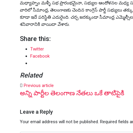
మధ్యాహ్నం మళ్ళీ సభ ప్రారంభమైనా, సభ్యుల ఆందోళనల మధ్య సభ 
వారిలో సీమాంధ్ర, తెలంగాణకు చెందిన కాంగ్రెస్ పార్టీ సభ్యులు
కూడా ఇదే పరిస్థితి ఎదురైంది. చర్చ జరక్కుండా సీమాంధ్ర ఎమ్మెల
శనివారానికి వాయిదా వేశారు.
Share this:
Twitter
Facebook
Related
Previous article
అన్ని పార్టీల తెలంగాణ నేతలు ఒకే తాటిపైకి
Leave a Reply
Your email address will not be published.
Required fields 