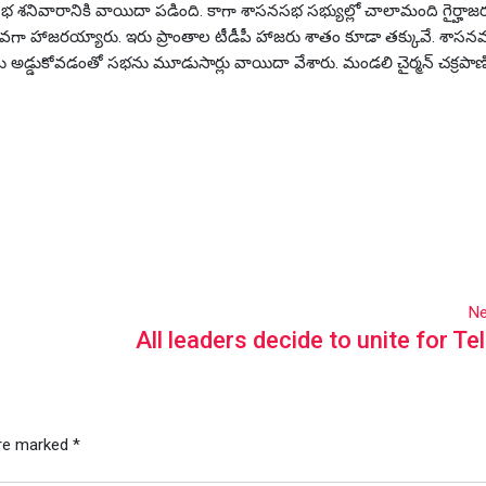
శనివారానికి వాయిదా పడింది. కాగా శాసనసభ సభ్యుల్లో చాలామంది గైర్హాజ
 తక్కువగా హాజరయ్యారు. ఇరు ప్రాంతాల టీడీపీ హాజరు శాతం కూడా తక్కువే. శా
్సీలు అడ్డుకోవడంతో సభను మూడుసార్లు వాయిదా వేశారు. మండలి చైర్మన్ చక్రపా
Ne
All leaders decide to unite for T
are marked
*