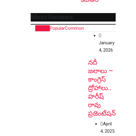
Most Reviews
Recent
Popular
Common
January
4, 2026
నదీ
జలాలు –
కాంగ్రెస్
ద్రోహాలు..
హరీష్
రావు
ప్రజెంటేషన్
April
4, 2025