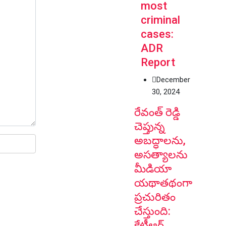
most
criminal
cases:
ADR
Report
December
30, 2024
రేవంత్ రెడ్డి
చెప్తున్న
అబద్ధాలను,
అసత్యాలను
మీడియా
యథాతథంగా
ప్రచురితం
చేస్తుంది:
కేటీఆర్