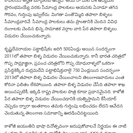
కావలసిన అర్హత బూర్గులకు ఉన్నది. అయి నా మలి దశ ఉద్యమం
ప్రారంభమయ్యే వరకు సీమాంధ్ర పాలకులు ఆయనకు ఏనాడూ తగిన
గౌరవం, గుర్తింపు ఇవ్వలేదు. మిగతా పంతొమ్మిది తపాలా బిళ్ళలు
సీమాంధ్రవారివే. సీమాంధ్ర పాలకులు తమ ప్రాంతానికి చెందిన వివిధ
రంగాలకు చెందిన భిన్న సామాజిక వర్గాల వారి పేర తపాలా బిళ్ళలు
విడుదల చేయించుకున్నారు.
కృష్ణదేవరాయల పట్టాభిషేకం జరిగి 500ఏండ్లు అయిన సందర్భంగా
2011లో తపాలా బిళ్ళ విడుదల చేయించుకున్నారు. కానీ భారత చరిత్రలో
గొప్ప సామ్రాజ్ఞిగా, ప్రపంచ చరిత్రలోని గొప్ప యోధురాళ్ళలో ఒకరిగా
ప్రసిద్ధికెక్కిన రుద్రమదేవి పట్టాభిషిక్తురాలై 750 ఏండ్లయిన సందర్భంగా
2013లో తపాలా బిళ్ళ విడుదల చేయించాలని తెలంగాణవాదులు ఎంత
కోరినా ఫలితం లేకపోయింది. తపాలా బిళ్ళ విడుదల చేసేది తపాలా శాఖ
అయినప్పటికీ, ఇక్కడి రాష్ట్ర పాలకుల పాత్ర కూడా ప్రధానమైనది. కాళోజీ
పేర తపాలా బిళ్ళ విడుదల చేయించడానికి యత్నిస్తామని కేసీయార్
చెప్పడం ద్వారా ఇంతకాలం తమకు గుర్తింపు లభించడం లేదని ఆవేదన
చెందుతున్న తెలంగాణ సమాజాన్ని ఊరడించినట్టయింది.
కాళోజీ జయంతిని భాషా దినోత్సవంగా జరుపుకోవాలనే నిర్ణయం ఈ నాటి