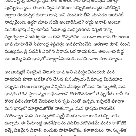
సందర్భాన్ని సూచిస్తున్నది. కాళోజీ తెలంగాణ భాష తరఫున వకాల్తా
పుచ్చుకున్నాడు. తెలుగు వ్యవహారికంగా చెప్పుకుంటున్నది ఒకటిన్నర
జిల్లాల రెండున్నర కులాల భాష అని ముసుగు తీసి చూపడం ఆయనకే
సాధ్యమైంది. ఉర్దూ మాట సడక్ అంటారేమిటి? రోడ్డు అనాలి అంటూ
మనకు భాష నేర్ప చూసిన సీమాంధ్ర మధ్యతరగతి డొల్లతనాన్ని
వ్యంగ్యంగా ఎండగట్టడం ఆయన గొప్పతనం. అయినా ఆనాడు తెలంగాణ
భాష మాట్లాడితే సీమాంధ్ర శిష్టవర్గం అవమానించేది. ఆరణాల కూలి నుంచి
ముఖ్యమంత్రి పదవికి ఎదిగిన నిరాడంబర నాయకుడు, తెలంగాణ బిడ్డ
అంజయ్య మన భాషలో మాట్లాడినందుకు అవమానాల పాలయ్యాడు.
అంజయ్యదే నిజమైన తెలుగు భాష అని సమర్థించినందుకు మన
దాశరథిని కూడా అవహేళన చేసిన కుసంస్కారం సీమాంధ్ర మీడియాది.
ఇప్పుడు తెలంగాణ రాష్ట్రం ఏర్పడిన నేపథ్యంలో మన సంస్కృతికి, మన
భాషకు తగిన ప్రాధాన్యం లభించాలని కోరుకోవడంలో తప్పులేదు. కానీ ఈ
కోరిక ఫలించడానికి చేయవలసిన కృషి ఎంతో ఉన్నది. ఇప్పటికీ పూర్తిగా
మన భాషలో మాట్లాడుకోలేక పోతున్నాం. మన భాషను రాయలేక
పోతున్నాం. మన సాంస్కృతిక వ్యక్తీకరణకు ఇంకా జంకుతున్న వారూ
ఉన్నారు. ఈ సీమాంధ్ర అవశేషాలను వదిలించుకోవడమే మనం కాళోజీకి
ఇచ్చే నిజమైన నివాళి. ఇందుకు సాహితీలోకం, కళాకారులు, సాంస్కృతిక