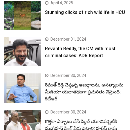
April 4, 2025
Stunning clicks of rich wildlife in HCU
December 31, 2024
Revanth Reddy, the CM with most
criminal cases: ADR Report
December 30, 2024
రేవంత్ రెడ్డి చెప్తున్న అబద్ధాలను, అసత్యాలను
మీడియా యథాతథంగా ప్రచురితం చేస్తుంది:
కేటీఆర్
December 30, 2024
కొత్తగా ఏర్పాటు చేసే స్కిల్ యూనివర్సిటీకి
మన్మోహన్ సింగ్ పేరు పెట్టాలి: హరీష్ రావు