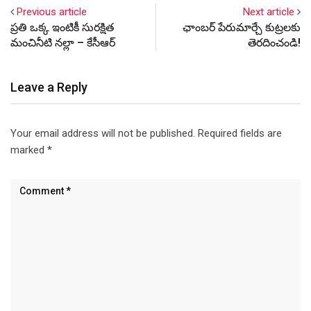
పేరుతో రాష్ట్ర ప్రభుత్వం
Previous article
Next article
నెలకొల్పిన అవార్డును
ప్రతి ఒక్క ఇంటికీ సురక్షిత
ఛాంబర్ పేరుమార్చే కుట్రలకు
మొదటిసారి సుప్రసిద్ధ రచయిత
మంచినీటి నల్లా – కేసీఆర్
తెరదించండి!
అమ్మంగి వేణుగోపాల్
అందుకోనున్నారు.
ఉపముఖ్యమంత్రి కడియం శ్రీహరి
Leave a Reply
ముఖ్య అతిథిగా పాల్గొనే ఈ…
Your email address will not be published.
Required fields are
marked
*