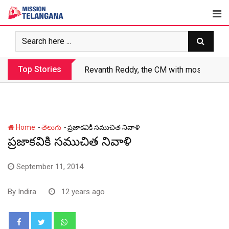
Skip
to
content
Top Stories
Revanth makes Rs. 1.38 lakh crore debt 
-
-
Home
తెలుగు
ప్రజాకవికి సముచిత నివాళి
ప్రజాకవికి సముచిత నివాళి
September 11, 2014
By
Indira
12 years ago
Whatsapp