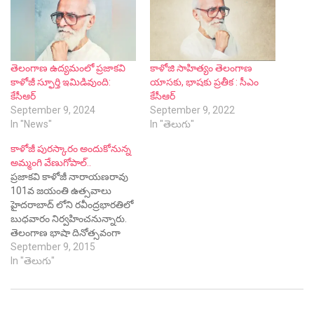
తెలంగాణ ఉద్యమంలో ప్రజాకవి
కాళోజి సాహిత్యం తెలంగాణ
కాళోజీ స్ఫూర్తి ఇమిడివుంది:
యాసకు, భాషకు ప్రతీక : సీఎం
కేసీఆర్
కేసీఆర్
September 9, 2024
September 9, 2022
In "News"
In "తెలుగు"
కాళోజీ పురస్కారం అందుకోనున్న
అమ్మంగి వేణుగోపాల్..
ప్రజాకవి కాళోజీ నారాయణరావు
101వ జయంతి ఉత్సవాలు
హైదరాబాద్ లోని రవీంద్రభారతిలో
బుధవారం నిర్వహించనున్నారు.
తెలంగాణ భాషా దినోత్సవంగా
కాళోజీ జయంతి రోజైన సెప్టెంబర్
September 9, 2015
9వ తేదీని ప్రకటిస్తూ ముఖ్యమంత్రి
In "తెలుగు"
కే చంద్రశేఖర్ రావు నిర్ణయం
తీసుకున్న విషయం తెలిసిందే.
ప్రజాకవి కాళోజీ పురస్కారం