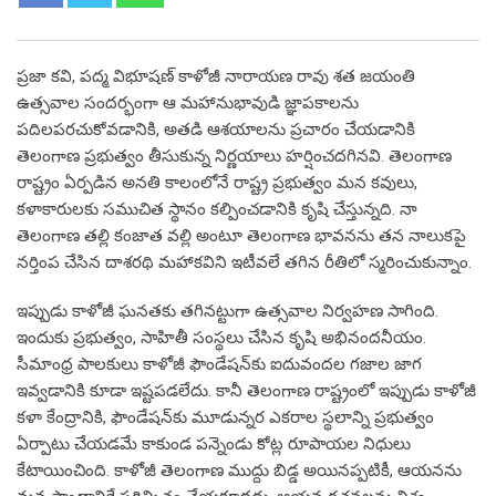
ప్రజా కవి, పద్మ విభూషణ్ కాళోజీ నారాయణ రావు శత జయంతి
ఉత్సవాల సందర్భంగా ఆ మహానుభావుడి జ్ఞాపకాలను
పదిలపరచుకోవడానికి, అతడి ఆశయాలను ప్రచారం చేయడానికి
తెలంగాణ ప్రభుత్వం తీసుకున్న నిర్ణయాలు హర్షించదగినవి. తెలంగాణ
రాష్ట్రం ఏర్పడిన అనతి కాలంలోనే రాష్ట్ర ప్రభుత్వం మన కవులు,
కళాకారులకు సముచిత స్థానం కల్పించడానికి కృషి చేస్తున్నది. నా
తెలంగాణ తల్లి కంజాత వల్లి అంటూ తెలంగాణ భావనను తన నాలుకపై
నర్తింప చేసిన దాశరథి మహాకవిని ఇటీవలే తగిన రీతిలో స్మరించుకున్నాం.
ఇప్పుడు కాళోజీ ఘనతకు తగినట్టుగా ఉత్సవాల నిర్వహణ సాగింది.
ఇందుకు ప్రభుత్వం, సాహితీ సంస్థలు చేసిన కృషి అభినందనీయం.
సీమాంధ్ర పాలకులు కాళోజీ ఫౌండేషన్‌కు ఐదువందల గజాల జాగ
ఇవ్వడానికి కూడా ఇష్టపడలేదు. కానీ తెలంగాణ రాష్ట్రంలో ఇప్పుడు కాళోజీ
కళా కేంద్రానికి, ఫౌండేషన్‌కు మూడున్నర ఎకరాల స్థలాన్ని ప్రభుత్వం
ఏర్పాటు చేయడమే కాకుండ పన్నెండు కోట్ల రూపాయల నిధులు
కేటాయించింది. కాళోజీ తెలంగాణ ముద్దు బిడ్డ అయినప్పటికీ, ఆయనను