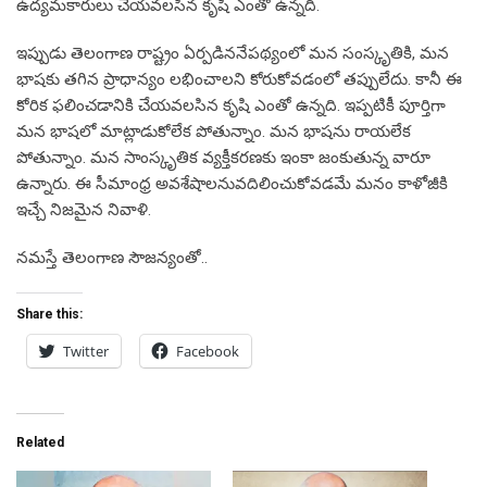
ఉద్యమకారులు చేయవలసిన కృషి ఎంతో ఉన్నది.
ఇప్పుడు తెలంగాణ రాష్ట్రం ఏర్పడిననేపథ్యంలో మన సంస్కృతికి, మన
భాషకు తగిన ప్రాధాన్యం లభించాలని కోరుకోవడంలో తప్పులేదు. కానీ ఈ
కోరిక ఫలించడానికి చేయవలసిన కృషి ఎంతో ఉన్నది. ఇప్పటికీ పూర్తిగా
మన భాషలో మాట్లాడుకోలేక పోతున్నాం. మన భాషను రాయలేక
పోతున్నాం. మన సాంస్కృతిక వ్యక్తీకరణకు ఇంకా జంకుతున్న వారూ
ఉన్నారు. ఈ సీమాంధ్ర అవశేషాలనువదిలించుకోవడమే మనం కాళోజీకి
ఇచ్చే నిజమైన నివాళి.
నమస్తే తెలంగాణ సౌజన్యంతో..
Share this:
Twitter
Facebook
Related