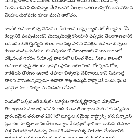
మన ప్రాంతానికే పరిమితం చేయకూడదు. ఆయన రచనలను విశ్వ
మానవాళిని సుసంపన్నం చేయడానికి వీలుగా ఇతర భాషల్లోకి అనువదింప
చేయాలనుకోవడం కూడా మంచి ఆలోచన.
కాళోజీ తపాలా బిళ్ళ విడుదల చేయాలని రాష్ట్ర క్యాబినెట్ తీర్మానం చేసి
కేంద్రానికి పంపుతుందని ముఖ్యమంత్రి కేసీయార్ చెప్పడం తెలంగాణవారికి
ఆనందం కలిగిస్తున్నది. తెలంగాణ పట్ల సాగిన వివక్షకు తపాలా బిళ్ళలు
కూడా మచ్చుతునకలు. ఈ విషయంలో తెలంగాణకు నిజాం కాలంలో
దక్కినంత గౌరవం సీమాంధ్ర పాలనలో లభించ లేదు. నిజాం కాలంలో
తపాలా బిళ్ళపై తెలుగు భాషకు స్థానం లభించింది. గోల్కొండ కోట,
కాకతీయ తోరణం ఆనాటి తపాలా బిళ్ళలపై వెలిగాయి. కానీ సీమాంధ్ర
పాలన సాగుతున్నప్పుడు- తపాలా శాఖ ఉమ్మడి రాష్ర్టానికి సంబంధించి
ఇరవై తపాలా బిళ్ళలను విడుదల చేసింది.
ఇందులో ఒక్కటంటే ఒక్కటి- బూర్గుల రామకృష్ణారావుది మాత్రమే-
తెలంగాణకు సంబంధించినది. అది కూడా తెలంగాణ మలి దశ ఉద్యమం
ప్రారంభమైన తరువాత 2001లో బూర్గుల సమైక్య రాష్ట్రాన్ని కోరుకున్నారని
ప్రచారం సాగిస్తూ ఆ సందేశం ఇవ్వాలనే కుట్రలో భాగంగా ఆయన తపాలా
బిళ్ల విడుదలైందనవచ్చు. నిజానికి తపాలాబిళ్ళ విడుదల చేయడానికి