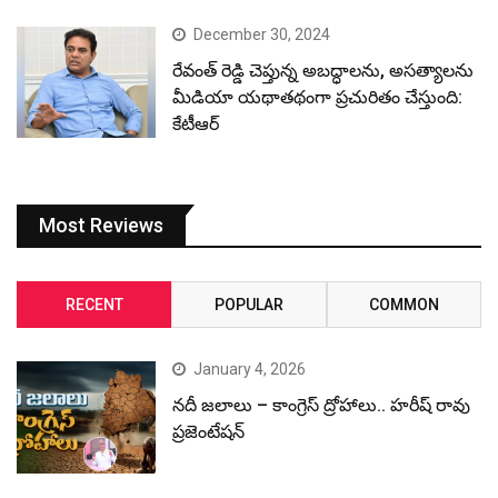
December 30, 2024
రేవంత్ రెడ్డి చెప్తున్న అబద్ధాలను, అసత్యాలను
మీడియా యథాతథంగా ప్రచురితం చేస్తుంది:
కేటీఆర్
Most Reviews
RECENT
POPULAR
COMMON
January 4, 2026
నదీ జలాలు – కాంగ్రెస్ ద్రోహాలు.. హరీష్ రావు
ప్రజెంటేషన్