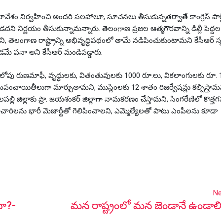
సమావేశం నిర్వహించి అందరి సలహాలూ, సూచనలు తీసుకున్నతర్వాతే కాంగ్రెస్ పార్
ని నిర్ణయం తీసుకున్నామన్నారు. తెలంగాణ ప్రజల ఆత్మగౌరవాన్ని డిల్లీ పెద్దల
 లేదని, తెలంగాణ రాష్ట్రాన్ని అభివృద్ధిపథంలో తామే నడిపించుకుంటామని కేసీఆర్ స్ప
చడమే పనా అని కేసీఆర్ మండిపడ్డారు.
ష లోపు రుణమాఫీ, వృద్ధులకు, వితంతువులకు 1000 రూ.లు, వికలాంగులకు రూ.
ంచాయితీలుగా మార్చుతామని, ముస్లింలకు 12 శాతం రిజర్వేషన్లు కల్పిస్తామన
పల్లి జిల్లాకు ప్రొ. జయశంకర్ జిల్లాగా నామకరణం చేస్తామని, సింగరేణిలో కొత్త
ాచారిలను భారీ మెజార్టీతో గెలిపించాలని, ఎమ్మెల్యేలతో పాటు ఎంపీలను కూడా
Ne
దా?-
మన రాష్ట్రంలో మన జెండానే ఉండాలి-