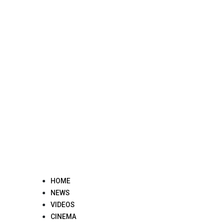
Skip
to
content
HOME
NEWS
VIDEOS
CINEMA