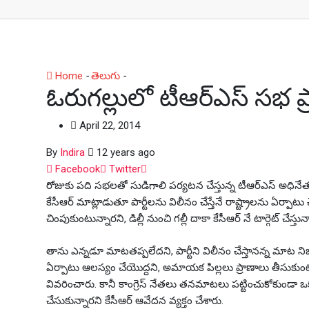
Home
-
తెలుగు
-
ఓరుగల్లులో టీఆర్ఎస్ సభ ప్రారంభం..
ఓరుగల్లులో టీఆర్ఎస్ సభ ప
April 22, 2014
By
Indira
12 years ago
Whatsapp
Facebook
Twitter
రోజుకు పది సభలతో సుడిగాలి పర్యటన చేస్తున్న టీఆర్ఎస్ అధినేత
కేసీఆర్ మాట్లాడుతూ పార్టీలను విలీనం చేస్తేనే రాష్ట్రాలను ఏర్పాటు
చింపుకుంటున్నారని, డిల్లీ నుంచి గల్లీ దాకా కేసీఆర్ నే టార్గెట్ చేస్త
తాను ఎన్నడూ మాటతప్పలేదని, పార్టీని విలీనం చేస్తానన్న మాట నిజమే 
ఏర్పాటు ఆలస్యం చేయొద్దని, అమాయక పిల్లలు ప్రాణాలు తీసుకుంటున
వివరించారు. కానీ కాంగ్రెస్ నేతలు తనమాటలు పట్టించుకోకుండ
చేసుకున్నారని కేసీఆర్ ఆవేదన వ్యక్తం చేశారు.