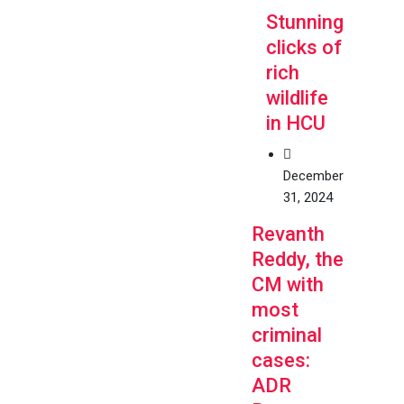
Stunning
clicks of
rich
wildlife
in HCU
December
31, 2024
Revanth
Reddy, the
CM with
most
criminal
cases:
ADR