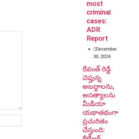
most
criminal
cases:
ADR
Report
December
30, 2024
రేవంత్ రెడ్డి
చెప్తున్న
అబద్ధాలను,
అసత్యాలను
మీడియా
యథాతథంగా
ప్రచురితం
చేస్తుంది:
కేటీఆర్