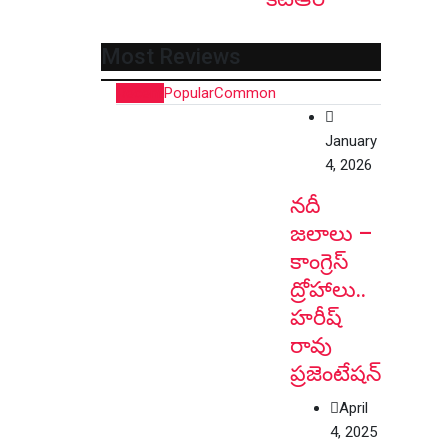
Most Reviews
Recent
Popular
Common
January
4, 2026
నదీ
జలాలు –
కాంగ్రెస్
ద్రోహాలు..
హరీష్
రావు
ప్రజెంటేషన్
April
4, 2025