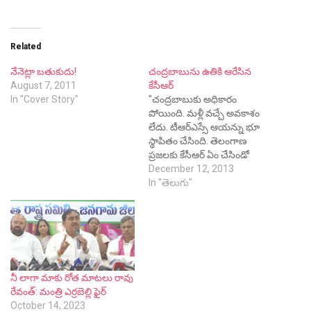
Related
నేనెట్లా బతుకుదు!
చంద్రబాబును ఉతికి ఆరేసిన
August 7, 2011
కేసీఆర్
In "Cover Story"
"చంద్రబాబుకు అధికారం
పోయింది. మళ్లీ వచ్చే అవకాశం
లేదు. టీఆర్‌ఎస్సే ఆయన్ను భూ
స్థాపితం చేసింది. తెలంగాణ
ప్రజలకు కేసీఆర్ ఏం చేసిండో
చెప్పాలంటాడు. నేనేం చేసిన్నో దేశ
December 12, 2013
ప్రజలకు తెలుసు. ప్రైమరీ స్కూల్
In "తెలుగు"
పిల్లగాడ్ని అడిగినా చెబుతడు.
చంద్రబాబు లెక్క నేను ఏనాడూ
లఫూట్ పనులు చేయలే. ఈ
భూమ్మీద పుట్టినవాళ్లలో నీ అంత
వికృతమనస్తత్వం ఉన్నోడు
ఎక్కడాలేడు. మోసం,
నీ లాగా మాకు రోత మాటలు రావు
వికృతవాదం, దగా, వెన్నుపోటు,
రేవంత్: మంత్రి ఎర్రబెల్లి ఫైర్
కుట్రలను కలిపితే చంద్రబాబు…
October 14, 2023