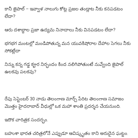
కానీ జైపాల్ – ఇవ్వాళ నాలుగు కోట్ల ప్రజల తండ్లాట నీకు కనపడటం
లేదా?
ఆరు దశాబ్దాల ప్రజా ఉద్యమ నినాదాలు నీకు వినపడటం లేదా?
భగభగ మంటల్లో మండిపోతున్న మన యువకిషోరాల దేహాల సెగలు నీకు
సోకట్లేదా
నిన్ను కన్న గడ్డ కౄర నిర్భందం కింద నలిగిపోతుంటే నువ్వేంది జైపాల్
ఉలకవు పలకవు?
రేపు సెప్టెంబర్ 30 నాడు తెలంగాణ మార్చ్ పేరిట తెలంగాణ సమాజం
మొత్తం హైదరాబాద్ వీధుల్లో ఒక మహా శాంతి ప్రదర్శన చేయనుంది.
ఇదొక చారిత్రక సందర్భం.
బహుశా భారత చరిత్రలోనే ఎప్పుడూ ఆవిష్కృతం కాని అరుదైన ఘట్టం.