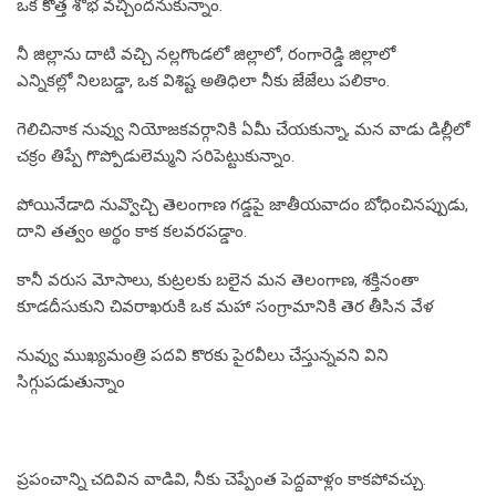
ఒక కొత్త శోభ వచ్చిందనుకున్నాం.
నీ జిల్లాను దాటి వచ్చి నల్లగొండలో జిల్లాలో, రంగారెడ్డి జిల్లాలో
ఎన్నికల్లో నిలబడ్డా, ఒక విశిష్ట అతిధిలా నీకు జేజేలు పలికాం.
గెలిచినాక నువ్వు నియోజకవర్గానికి ఏమీ చేయకున్నా, మన వాడు డిల్లీలో
చక్రం తిప్పే గొప్పోడులెమ్మని సరిపెట్టుకున్నాం.
పోయినేడాది నువ్వొచ్చి తెలంగాణ గడ్డపై జాతీయవాదం బోధించినప్పుడు,
దాని తత్వం అర్థం కాక కలవరపడ్డాం.
కానీ వరుస మోసాలు, కుట్రలకు బలైన మన తెలంగాణ, శక్తినంతా
కూడదీసుకుని చివరాఖరుకి ఒక మహా సంగ్రామానికి తెర తీసిన వేళ
నువ్వు ముఖ్యమంత్రి పదవి కొరకు పైరవీలు చేస్తున్నవని విని
సిగ్గుపడుతున్నాం
ప్రపంచాన్ని చదివిన వాడివి, నీకు చెప్పేంత పెద్దవాళ్లం కాకపోవచ్చు.