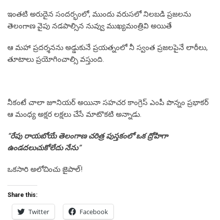
ఇంతటి అరుదైన సందర్భంలో, ముందు వరుసలో నిలబడి ప్రజలను
తెలంగాణ వైపు నడపాల్సిన నువ్వు ముఖ్యమంత్రివి అయితే
ఆ మహా ప్రదర్శనను అడ్డుకునే ప్రయత్నంలో నీ స్వంత ప్రజలపైనే లాఠీలు,
తూటాలు ప్రయోగించాల్సి వస్తుంది.
నీకంటే చాలా జూనియర్ అయినా సహచర కాంగ్రెస్ ఎంపీ పొన్నం ప్రభాకర్
ఆ మంధ్య అక్షర లక్షలు చేసే మాటొకటి అన్నాడు.
“రేపు రాయబోయే తెలంగాణ చరిత్ర పుస్తకంలో ఒక ద్రోహిగా
ఉండదలుచుకోలేదు నేను”
ఒకసారి అలోచించు జైపాల్!
Share this:
Twitter
Facebook