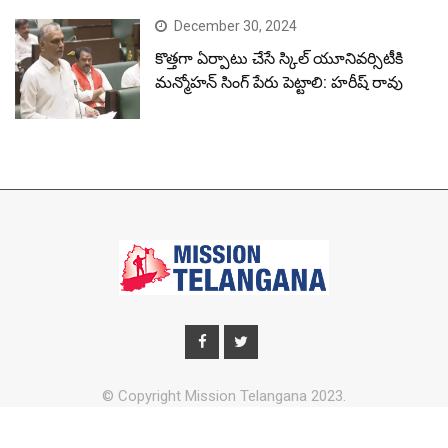
December 30, 2024
కొత్తగా ఏర్పాటు చేసే స్కిల్ యూనివర్సిటీకి
మన్మోహన్ సింగ్ పేరు పెట్టాలి: హరీష్ రావు
© Copyright Mission Telangana 2023.