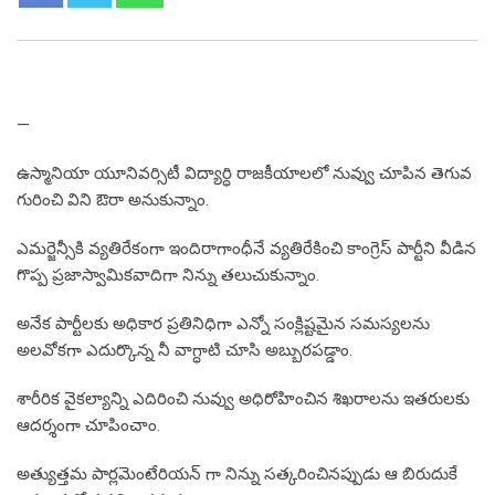
—
ఉస్మానియా యూనివర్సిటీ విద్యార్ధి రాజకీయాలలో నువ్వు చూపిన తెగువ
గురించి విని ఔరా అనుకున్నాం.
ఎమర్జెన్సీకి వ్యతిరేకంగా ఇందిరాగాంధీనే వ్యతిరేకించి కాంగ్రెస్ పార్టీని వీడిన
గొప్ప ప్రజాస్వామికవాదిగా నిన్ను తలుచుకున్నాం.
అనేక పార్టీలకు అధికార ప్రతినిధిగా ఎన్నో సంక్లిష్టమైన సమస్యలను
అలవోకగా ఎదుర్కొన్న నీ వాగ్ధాటి చూసి అబ్బురపడ్డాం.
శారీరిక వైకల్యాన్ని ఎదిరించి నువ్వు అధిరోహించిన శిఖరాలను ఇతరులకు
ఆదర్శంగా చూపించాం.
అత్యుత్తమ పార్లమెంటేరియన్ గా నిన్ను సత్కరించినప్పుడు ఆ బిరుదుకే