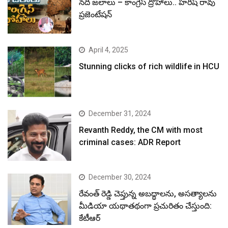
నదీ జలాలు – కాంగ్రెస్ ద్రోహాలు.. హరీష్ రావు
ప్రజెంటేషన్
April 4, 2025
Stunning clicks of rich wildlife in HCU
December 31, 2024
Revanth Reddy, the CM with most
criminal cases: ADR Report
December 30, 2024
రేవంత్ రెడ్డి చెప్తున్న అబద్ధాలను, అసత్యాలను
మీడియా యథాతథంగా ప్రచురితం చేస్తుంది:
కేటీఆర్