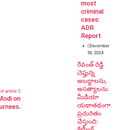
most
criminal
cases:
ADR
Report
December
30, 2024
రేవంత్ రెడ్డి
చెప్తున్న
అబద్ధాలను,
అసత్యాలను
xt article
మీడియా
Modi on
యథాతథంగా
turnees.
ప్రచురితం
చేస్తుంది:
కేటీఆర్