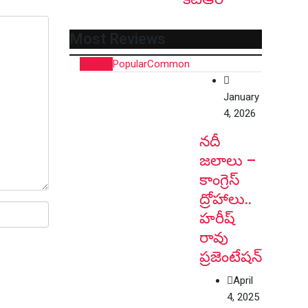
Most Reviews
Recent
Popular
Common
January
4, 2026
నదీ
జలాలు –
కాంగ్రెస్
ద్రోహాలు..
హరీష్
రావు
ప్రజెంటేషన్
April
4, 2025