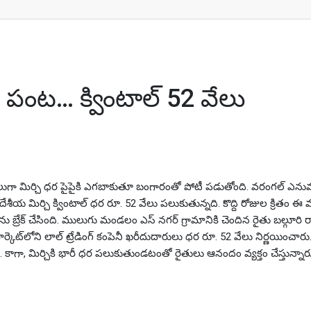
్ 52 వేలు
రప పంట… క్వింటాల్ 52 వేలు
ోజులుగా మిర్చి ధర పైపైకి ఎగబాకుతూ బంగారంతో పోటీ పడుతోంది. వరంగల్‌ ఎ
దేశీయ మిర్చి క్వింటాల్‌ ధర రూ. 52 వేలు పలుకుతున్నది. కొద్ది రోజుల క్రితం ఈ మార
ను బ్రేక్ చేసింది. ములుగు మండలం ఎస్ నగర్ గ్రామానికి చెందిన రైతు బల్గూరి 
ర్కెట్‌లోని లాల్ ట్రేడింగ్ కంపెనీ ఖరీదుదారులు ధర రూ. 52 వేలు నిర్ణయించారు
యి. కాగా, మిర్చికి భారీ ధర పలుకుతుండటంతో రైతులు ఆనందం వ్యక్తం చేస్తున్నార