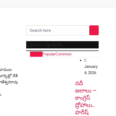
Latest Update
Recent
Popular
Common
January
నుమాముల
4, 2026
్కెట్లో దేశీ
రాజేశ్వరరావు
నదీ
.
జలాలు –
ు.
కాంగ్రెస్
ద్రోహాలు..
హరీష్