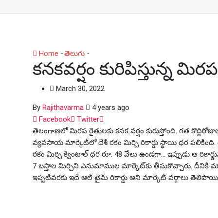
Home
-
తెలుగు
-
కనకవర్షం కురిపిస్తున్న మిరప పంట… క్వింటాల
కనకవర్షం కురిపిస్తున్న మి
March 30, 2022
By
Rajithavarma
4 years ago
Whatsapp
Facebook
Twitter
తెలంగాణలో మిరప రైతులకు కనక వర్షం కురుస్తోంది. గత కొద్దిర
వ్యవసాయ మార్కెట్‌లో దేశీ రకం మిర్చి రికార్డు స్థాయి ధర పలికింది. 
రకం మిర్చి క్వింటాల్ ధర రూ. 48 వేలు ఉండగా… ఇప్పుడు ఆ రికార్డు
7 బస్తాల మిర్చిని ఎనుమాముల మార్కెట్‌కు తీసుకొచ్చారు. దీనికి మా
ఇప్పటివరకు ఇదే ఆల్ టైమ్ రికార్డు అని మార్కెట్‌ వర్గాలు తెలిపా