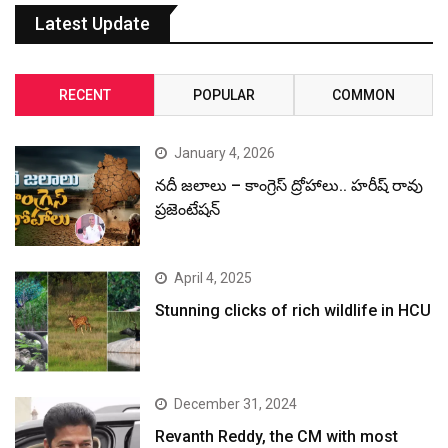
Latest Update
RECENT
POPULAR
COMMON
January 4, 2026
నదీ జలాలు – కాంగ్రెస్ ద్రోహాలు.. హరీష్ రావు
ప్రజెంటేషన్
April 4, 2025
Stunning clicks of rich wildlife in HCU
December 31, 2024
Revanth Reddy, the CM with most