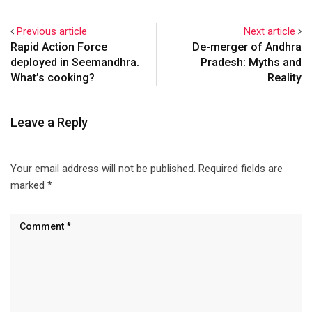
Previous article
Next article
Rapid Action Force
De-merger of Andhra
deployed in Seemandhra.
Pradesh: Myths and
What’s cooking?
Reality
Leave a Reply
Your email address will not be published.
Required fields are
marked
*