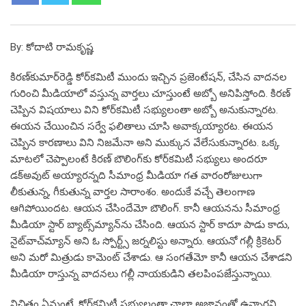
By: కోదాటి రామకృష్ణ
కిరణ్‌కుమార్‌రెడ్డి కోర్‌కమిటీ ముందు ఇచ్చిన ప్రజెంటేషన్, చేసిన వాదనల
గురించి మీడియాలో వస్తున్న వార్తలు చూస్తుంటే అబ్బో అనిపిస్తోంది. కిరణ్
చెప్పిన విషయాలు విని కోర్‌కమిటీ సభ్యులంతా అబ్బో అనుకున్నారట.
ఈయన చేయించిన సర్వే ఫలితాలు చూసి అవాక్కయ్యారట. ఈయన
చెప్పిన కారణాలు విని నిజమేనా అని ముక్కున వేలేసుకున్నారట. ఒక్క
మాటలో చెప్పాలంటే కిరణ్ బౌలింగ్‌కు కోర్‌కమిటీ సభ్యులు అందరూ
డక్‌అవుట్ అయ్యారన్నది సీమాంధ్ర మీడియా గత వారంరోజులుగా
లీకుతున్న, గీకుతున్న వార్తల సారాంశం. అందుకే వచ్చే తెలంగాణ
ఆగిపోయిందట. ఆయన చేసిందేమో బౌలింగ్. కానీ ఆయనను సీమాంధ్ర
మీడియా స్టార్ బ్యాట్స్‌మ్యాన్‌ను చేసింది. ఆయన స్టార్ కాదూ పాడు కాదు,
నైట్‌వాచ్‌మ్యాన్ అని ఓ స్పోర్ట్స్ జర్నలిస్టు అన్నారు. ఆయనో గల్లీ క్రికెటర్
అని మరో మిత్రుడు కామెంట్ చేశాడు. ఆ సంగతేమో కానీ ఆయన చేశాడని
మీడియా రాస్తున్న వాదనలు గల్లీ నాయకుడిని తలపింపజేస్తున్నాయి.
విచిత్రం ఏమంటే, కోర్‌కమిటీ సభ్యులంతా చాలా అజ్ఞానంతో ఉన్నారని,