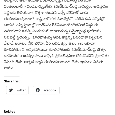
అధిష్ఠానం అలా అయితే పరవాలేదన్నట్టు సీమాంధ్ర మీడియా
వంతులవారీగా వండివార్చుతోంది. కిరణ్‌కుమార్‌రెడ్డి సామర్థ్యం అధిష్ఠానం
పెద్దలకు తెలియదా? కొత్తగా ఈయన ఇచ్చే భరోసాతో వారు
తలకిందులవుతారా? రాష్ట్రంలో గత మూడేళ్లలో జరిగిన ఉప ఎన్నికల్లో
ఆయన ఎన్ని స్థానాల్లో కాంగ్రెస్‌ను గెలిపించారో కోర్‌కమిటీ పెద్దలకు
తెలియదా? ఇవన్నీ ఎందుకంటే జారిపోతున్న సమైక్యాంధ్ర భరోసాను
నిలబెట్టే ప్రయత్నం. కూలిపోతున్న ఆధిపత్యాన్ని చివరిదాకా పట్టుకుని
వేలాడే ఆరాటం. వీరి భరోసా, వీరి ఆధిపత్యం తెలంగాణ ఇచ్చినా
కూలిపోతుంది. ఇవ్వకపోయినా కూలిపోతుంది. కిరణ్‌కుమార్‌రెడ్డి, బొత్స,
దామోదర రాజనర్సింహలు ఇచ్చిన ప్రజెంటేషన్‌లు కోర్‌కమిటీని ప్రభావితం
చేసిందీ లేదు. అక్కడ వాళ్లు తలకిందులయిందీ లేదు. ఇదంతా చినుకు
సాము.
Share this:
Twitter
Facebook
Related