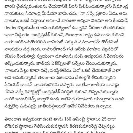
వారిని చైతన్యవంతులను చేయడానికే వీరిని పిలిపించుకున్నారని సీమాంధ్ర
నాయకులు, సీమాంధ్ర మీడియా భావించడం. ‘నా సర్వే ప్రకారం ఏడు, ఆరు,
నాలుగు, ఒకటి వస్తాయి’ అనగానే వారంతా అవునా నిజమా అని కిందపడి
గిలగిల కొట్టుకునేంత అమాయకత్వంలో ఉన్నారని వీరంతా తలపోయడం
ఇంకా విడ్డూరం. ఆంధ్రప్రదేశ్ గురించి, తెలంగాణ రాష్ట్ర డిమాండు గురించి
వారు అరిగించుకోగలిగిన దానికంటే ఎక్కువ సమాచారమే కోర్‌కమిటీ
నాయకుల వద్ద ఉంది. రాహుల్‌గాంధీ గత ఆరేడు మాసాల వ్యవధిలో
కనీసం రెండుసార్లు స్వయంగా దూతలను పంపి అధ్యయన నివేదికలను
తెప్పించుకున్నారు. జాతీయ ఏజెన్సీలతో సర్వేలు చేయించుకున్నారు.
‘నాలుగు సీట్లు కూడా వచ్చే పరిస్థితిలేదు. ఏదో ఒకటి చేయకపోతే ఎలా’
అని అనుకున్నాకనే తెలంగాణ ఎజెండాను చేతుల్లోకి తీసుకున్నారని
సీనియర్ కాంగ్రెస్ నాయకుడొకరు చెప్పారు. అంతేనా జాతీయ చానెళ్లు
చేసిన సర్వే రిపోర్టుల్లో ఆంధ్రప్రదేశ్ పరిస్థితి గురించి తెప్పించుకున్నారు.
వారికి ఇంటలిజెన్స్ బ్యూరో ఉంది. అతిపెద్ద గూఢచారి యంత్రాంగం ఉంది.
నక్సలైట్ల సమస్యపై జాతీయస్థాయిలో అనేక నివేదికలు ఉన్నాయి.
తెలంగాణ ఇవ్వకుండా ఉంటే తాను 160 అసెంబ్లీ స్థానాలు 25 దాకా
లోక్‌సభ స్థానాలు గెలిపించుకువస్తానని కిరణ్‌కుమార్‌రెడ్డి చెప్పినట్టు,