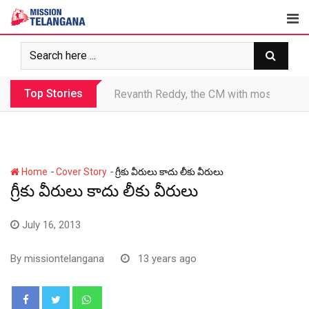
Skip
to
content
Top Stories
Revanth makes Rs. 1.38 lakh crore debt 
-
-
Home
Cover Story
గ్రీకు వీరులు కాదు లీకు వీరులు
గ్రీకు వీరులు కాదు లీకు వీరులు
July 16, 2013
By
missiontelangana
13 years ago
Whatsapp