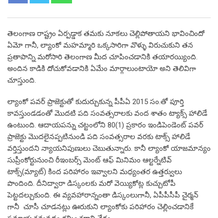
తెలంగాణ రాష్ట్రం ఏర్పడ్డాక తమకు నూకలు చెల్లిపోతాయని భావించిందో
ఏమో గానీ, ల్యాంకో మహమ్మారి ఒక్కసారిగా వొళ్ళు విరుచుకుని తన
ప్రతాపాన్ని మరోసారి తెలంగాణ మీద చూపించడానికి తయారయ్యింది.
అందిన కాడికి దోచుకోవడానికి ఏమేం మార్గాలుంటాయో అని తెలివిగా
చూస్తుంది.
ల్యాంకో పవర్ ప్రాజెక్టుతో కుదుర్చుకున్న పీపీఏ 2015 సం.తో పూర్తి
కావస్తుండడంతో మొదటి పది సంవత్సరాలకు వంద శాతం ట్యాక్స్ హాలిడే
ఉంటుంది. ఆదాయపన్ను చట్టంలోని 80(1) ప్రకారం ఇండిపెండెంట్ పవర్
ప్రాజెక్టు మొదలైనప్పటినుండి పది సంవత్సరాల వరకు టాక్స్ హాలిడే
వర్తిస్తుందని న్యాయనిపుణులు చెబుతున్నారు. కానీ ల్యాంకో యాజమాన్యం
సుప్రీంకోర్టునుంచి రీఇంబర్స్ మెంట్ ఆఫ్ మినిమం ఆల్టర్నేటివ్
టాక్స్(మ్యాట్) కింద పరిహారం ఇవ్వాలని మధ్యంతర ఉత్తర్వులు
పొందింది. దీనిద్వారా డిస్కంలకు మరో వెయ్యికోట్ల కుచ్చుటోపీ
పెట్టదల్చుకుంది. ఈ వ్యవహారాన్నంతా డిస్కంలుగానీ, ఏపీపీసీపీ చైర్మన్
గానీ చూసీ చూడనట్లు ఊరుకుని ల్యాంకోకు పరిహారం చెల్లించడానికే