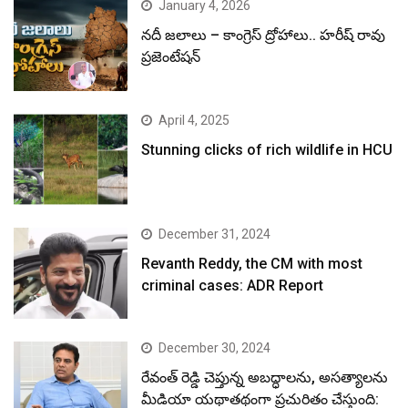
January 4, 2026
నదీ జలాలు – కాంగ్రెస్ ద్రోహాలు.. హరీష్ రావు
ప్రజెంటేషన్
April 4, 2025
Stunning clicks of rich wildlife in HCU
December 31, 2024
Revanth Reddy, the CM with most
criminal cases: ADR Report
December 30, 2024
రేవంత్ రెడ్డి చెప్తున్న అబద్ధాలను, అసత్యాలను
మీడియా యథాతథంగా ప్రచురితం చేస్తుంది: