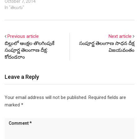
కాపాడటమే లక్ష్యం -సాగర్‌లో 30
October 7, 2014
సుప్రీంకోర్టులో…
మె.వా. ఉత్పత్తి ప్రారంభం -ఉత్పత్తి
In "తెలుగు"
పెంచుతున్న థర్మల్ కేంద్రాలు
తెలంగాణ కరెంటు కష్టాలను
కడతేర్చేందుకు ప్రభుత్వం విద్యుత్
కొనుగోలు ఏర్పాట్లకు శ్రీకారం
Previous article
Next article
చుట్టింది. రైతాంగం పంటలను
బిల్లులో ఆంక్షల తొలగింపుకే
సంపూర్ణ తెలంగాణ సాధన దీక్ష
కాపాడటం తక్షణ లక్ష్యంగా
సంపూర్ణ తెలంగాణ దీక్ష:
విజయవంతం
పెట్టుకున్న టీఆర్‌ఎస్ ప్రభుత్వం..
కోదండరాం
గత రెండు రోజులుగా ఎక్కడ
విద్యుత్ అందుబాటులో ఉన్నా,
ఎంత ధరకైనా…
Leave a Reply
Your email address will not be published.
Required fields are
marked
*