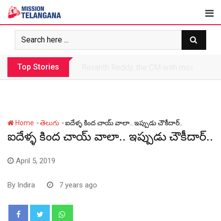
Skip
to
content
Top Stories
Revanth makes Rs. 1.38 lakh crore debt 
-
-
Home
తెలుగు
ఐదేళ్ళ కింద చాయ్ వాలా.. ఇప్పుడు చౌకీదార్..
ఐదేళ్ళ కింద చాయ్ వాలా.. ఇప్పుడు చౌకీదార్..
April 5, 2019
By
Indira
7 years ago
Whatsapp