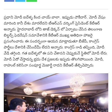
ప్రధాని మోదీ ఐదేళ్ళ కింద చాయ్ వాలా.. ఇప్పుడు చౌకీదార్.. మోదీ వేషం
మారింది కానీ దేశం మారలేదని టీఆర్ఎస్ వర్కింగ్ ప్రెసిడెంట్ కేటీఆర్
అన్నారు. హైదరాబాద్ లోని తాజ్ డెక్కన్ లో ఏర్పాటు చేసిన తెలంగాణ
బిల్డర్స్ ఫెడరేషన్ సమావేశానికి కేటీఆర్ ముఖ్య అతిధిగా హాజరై
ప్రసంగించారు. ఈ సందర్భంగా ఆయన మాట్లాడుతూ బీజేపీ, కాంగ్రెస్
పార్టీలు దేశానికి చేసిందేమీ లేదని అన్నారు. కాంగ్రెస్ గాడి తప్పింది, మోదీ
వేడి తగ్గింది. గత ఐదేళ్ళలో ఈ పని చేశానని చెప్పుకునే స్థితిలో మోదీ లేరు.
మోదీ ఏదో చేస్తాడన్న భ్రమ దేశ ప్రజలకు ఇప్పడు తొలగిపోయింది. మోదీ,
రాహుల్ కలిసినా సంపూర్జ మెజార్టీ రాదని కేటీఆర్ తేల్చిచెప్పారు.