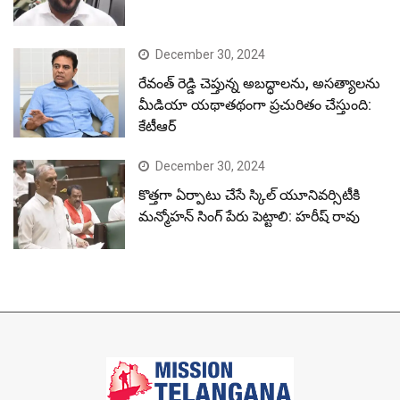
December 30, 2024
రేవంత్ రెడ్డి చెప్తున్న అబద్ధాలను, అసత్యాలను
మీడియా యథాతథంగా ప్రచురితం చేస్తుంది:
కేటీఆర్
December 30, 2024
కొత్తగా ఏర్పాటు చేసే స్కిల్ యూనివర్సిటీకి
మన్మోహన్ సింగ్ పేరు పెట్టాలి: హరీష్ రావు