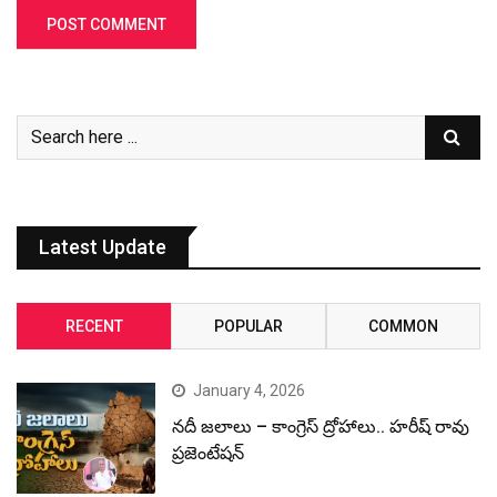
Latest Update
RECENT
POPULAR
COMMON
January 4, 2026
నదీ జలాలు – కాంగ్రెస్ ద్రోహాలు.. హరీష్ రావు
ప్రజెంటేషన్