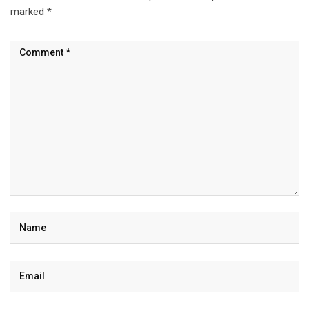
marked
*