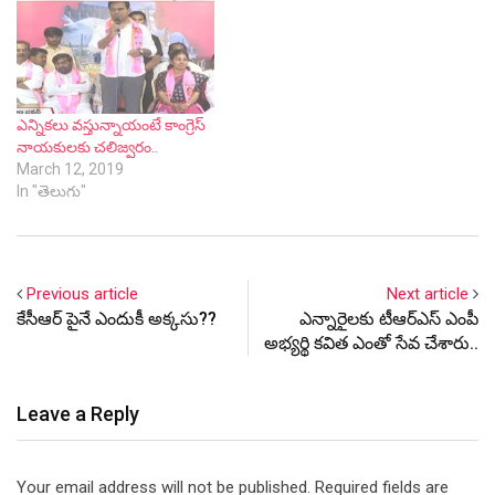
ఎన్నికలు వస్తున్నాయంటే కాంగ్రెస్
నాయకులకు చలిజ్వరం..
March 12, 2019
In "తెలుగు"
Previous article
Next article
కేసీఆర్ పైనే ఎందుకీ అక్కసు??
ఎన్నారైలకు టీఆర్ఎస్ ఎంపీ
అభ్యర్థి కవిత ఎంతో సేవ చేశారు..
Leave a Reply
Your email address will not be published.
Required fields are