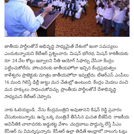
జాతీయ పార్టీలతోనే అభివృద్ధి సాధ్యమైతే దేశంలో ఇంకా సమస్యలు
ఎందుకున్నాయని కేటీఆర్ ప్రశ్నించారు. మిషన్ భగీరథ, మిషన్ కాకతీయకు
రూ. 24 వేల కోట్లు ఇవ్వాలని నీతి ఆయోగ్ సిఫార్సు చేసినా కేంద్రం
పట్టించుకోలేదు. పోలవరంకు జాతీయహోదా ఇచ్చిన కేంద్రప్రభుత్వం
కాళేశ్వరం ప్రాజెక్టుకు మాత్రం జాతీయహోదా ఇవ్వట్లేదు. టీఆర్ఎస్ ఎంపీలు
16 మంది గెలిస్తే ఢిల్లీ జుట్టు మన చేతుల్లో ఉంటుంది. కేంద్రం మెడలు వంచి
మన హక్కులు సాధించుకోవచ్చు. ప్రాంతీయ పార్టీలతోనే దేశాభివృద్ధి
సాధ్యమని కేటీఆర్ చెప్పారు.
నాకు ఓటెయ్యండి.. నేను కేంద్రమంత్రిని అవుతానని కిషన్ రెడ్డి ప్రచారం
చేసుకుంటున్నాడు. ఉన్న ఒక్క మంత్రినే తీసేసిన ఘనత బీజేపీది. రాజకీయ
అవినీతికి చాలావరకు అడ్డుకట్ట వేశాం. చంద్రబాబు పొద్దున్న లేస్తే సీఎం
కేసీఆర్ ను విమర్శిస్తున్నారు. కేసీఆర్ ఉల్టా తిడితే ఆంధ్రాలో నాలుగు ఓట్లు