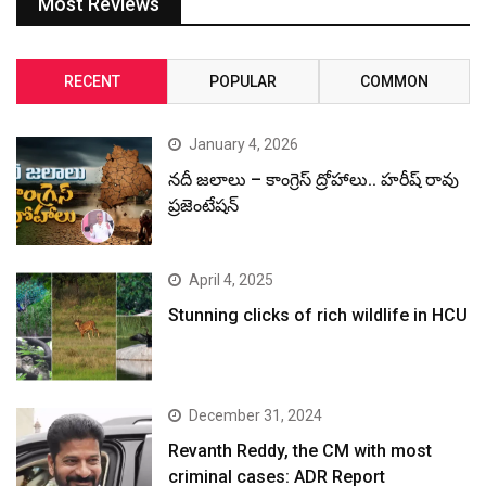
Most Reviews
RECENT
POPULAR
COMMON
January 4, 2026
నదీ జలాలు – కాంగ్రెస్ ద్రోహాలు.. హరీష్ రావు
ప్రజెంటేషన్
April 4, 2025
Stunning clicks of rich wildlife in HCU
December 31, 2024
Revanth Reddy, the CM with most
criminal cases: ADR Report