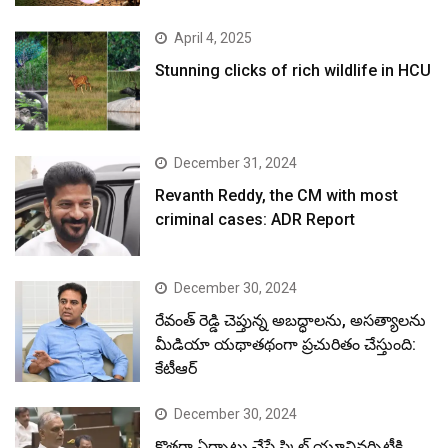
April 4, 2025
Stunning clicks of rich wildlife in HCU
December 31, 2024
Revanth Reddy, the CM with most
criminal cases: ADR Report
December 30, 2024
రేవంత్ రెడ్డి చెప్తున్న అబద్ధాలను, అసత్యాలను
మీడియా యథాతథంగా ప్రచురితం చేస్తుంది:
కేటీఆర్
December 30, 2024
కొత్తగా ఏర్పాటు చేసే స్కిల్ యూనివర్సిటీకి