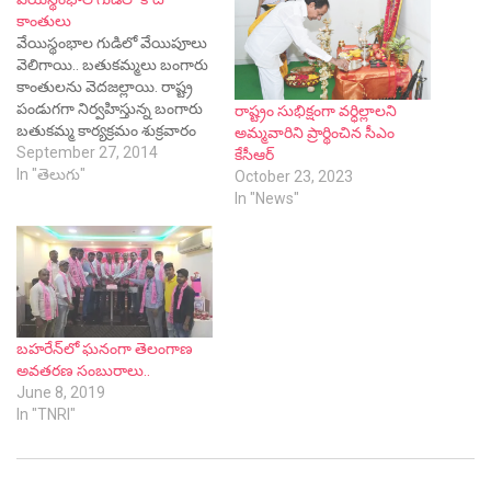
కాంతులు
వేయిస్థంభాల గుడిలో వేయిపూలు
వెలిగాయి.. బతుకమ్మలు బంగారు
కాంతులను వెదజల్లాయి. రాష్ట్ర
పండుగగా నిర్వహిస్తున్న బంగారు
రాష్ట్రం సుభిక్షంగా వర్ధిల్లాలని
బతుకమ్మ కార్యక్రమం శుక్రవారం
అమ్మవారిని ప్రార్థించిన సీఎం
సాయంత్రం వరంగల్‌లోని
September 27, 2014
కేసీఆర్
వేయిస్థంభాల గుడిలో అంగరంగ
In "తెలుగు"
October 23, 2023
వైభవంగా జరిగింది. ఈ
In "News"
కార్యక్రమంలో పాల్గొన్న ఎంపీ
కల్వకుంట్ల కవిత మాట్లాడుతూ
బతుకమ్మ పండుగకు తెలంగాణ
రాష్ట్ర ప్రభుత్వం ప్రపంచ ప్రఖ్యాతి
తీసుకువచ్చిందని చెప్పారు. అటు
రాష్ట్రవ్యాప్తంగా బతుకమ్మ
బహరేన్‌లో ఘనంగా తెలంగాణ
ఉత్సవాలు వేర్వేరు చోట్ల
అవతరణ సంబురాలు..
శోభాయమానంగా నిర్వహించారు.
June 8, 2019
హైదరాబాద్ తెలంగాణ భవన్‌లో
In "TNRI"
తెలంగాణ…