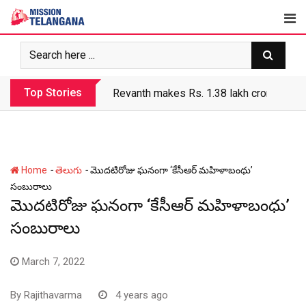
Skip
to
content
Top Stories
Revanth government’s apathy jeopardize
-
-
Home
తెలుగు
మొదటిరోజు ఘనంగా ‘కేసీఆర్ మహిళాబంధు’
సంబురాలు
మొదటిరోజు ఘనంగా ‘కేసీఆర్ మహిళాబంధు’
సంబురాలు
March 7, 2022
By
Rajithavarma
4 years ago