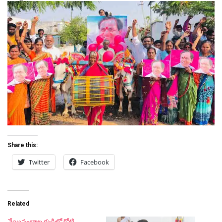
Share this:
Twitter
Facebook
Related
వేయిస్థంభాల గుడిలో కోటి