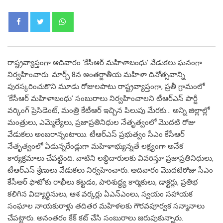
Whatsapp
రాష్ట్రవ్యాప్తంగా ఆదివారం ‘కేసీఆర్‌ మహిళాబంధు’ వేడుకలు ఘనంగా
నిర్వహించారు. మార్చ్ 8న అంతర్జాతీయ మహిళా దినోత్సవాన్ని
పురస్కరించుకొని మూడు రోజులపాటు రాష్ట్రవ్యాప్తంగా, ప్రతీ గ్రామంలో
‘కేసీఆర్ మహిళాబంధు’ సంబురాలు నిర్వహించాలని టీఆర్‌ఎస్‌ పార్టీ
వర్కింగ్‌ ప్రెసిడెంట్‌, మంత్రి కేటీఆర్‌ ఇచ్చిన పిలుపు మేరకు… అన్ని జిల్లాల్లో
మంత్రులు, ఎమ్మెల్యేలు, ప్రజాప్రతినిధుల నేతృత్వంలో మొదటి రోజు
వేడుకలు అంబరాన్నంటాయి. టీఆర్‌ఎస్‌ ప్రభుత్వం సీఎం కేసీఆర్‌
నేతృత్వంలో ఏడున్నరేండ్లుగా మహిళాభ్యున్నతే లక్ష్యంగా అనేక
కార్యక్రమాలు చేపట్టింది. వాటిని లబ్ధిదారులకు వివరిస్తూ ప్రజాప్రతినిధులు,
టీఆర్‌ఎస్‌ శ్రేణులు వేడుకలు నిర్వహించారు. ఆదివారం మొదటిరోజు సీఎం
కేసీఆర్‌ ఫొటోకు రాఖీలు కట్టడం, పారిశుద్ధ్య కార్మికులు, డాక్టర్లు, ప్రతిభ
కలిగిన విద్యార్థినులు, ఆశ వర్కర్లు ఏఎన్‌ఎంలు, స్వయం సహాయక
సంఘాల నాయకురాళ్లు తదితర మహిళలకు గౌరవపూర్వక సన్మానాలు
చేపట్టారు. అనంతరం కేక్‌ కట్‌ చేసి సంబురాలు జరుపుకున్నారు.