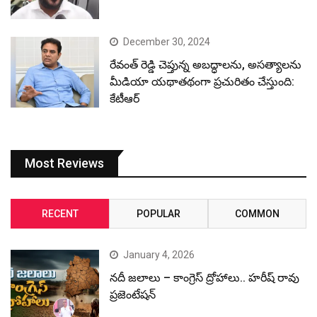
December 30, 2024
రేవంత్ రెడ్డి చెప్తున్న అబద్ధాలను, అసత్యాలను
మీడియా యథాతథంగా ప్రచురితం చేస్తుంది:
కేటీఆర్
Most Reviews
RECENT
POPULAR
COMMON
January 4, 2026
నదీ జలాలు – కాంగ్రెస్ ద్రోహాలు.. హరీష్ రావు
ప్రజెంటేషన్