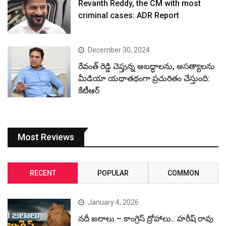
Revanth Reddy, the CM with most
criminal cases: ADR Report
December 30, 2024
రేవంత్ రెడ్డి చెప్తున్న అబద్ధాలను, అసత్యాలను
మీడియా యథాతథంగా ప్రచురితం చేస్తుంది:
కేటీఆర్
Most Reviews
RECENT
POPULAR
COMMON
January 4, 2026
నదీ జలాలు – కాంగ్రెస్ ద్రోహాలు.. హరీష్ రావు