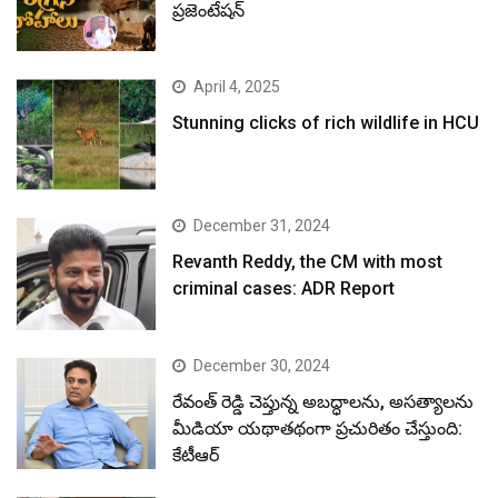
ప్రజెంటేషన్
April 4, 2025
Stunning clicks of rich wildlife in HCU
December 31, 2024
Revanth Reddy, the CM with most
criminal cases: ADR Report
December 30, 2024
రేవంత్ రెడ్డి చెప్తున్న అబద్ధాలను, అసత్యాలను
మీడియా యథాతథంగా ప్రచురితం చేస్తుంది:
కేటీఆర్