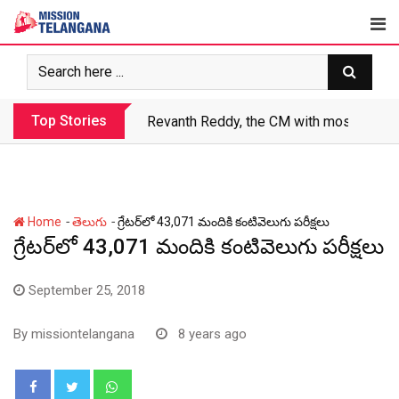
Skip
to
content
Top Stories
Revanth makes Rs. 1.38 lakh crore debt 
-
-
Home
తెలుగు
గ్రేట‌ర్‌లో 43,071 మందికి కంటివెలుగు ప‌రీక్ష‌లు
గ్రేట‌ర్‌లో 43,071 మందికి కంటివెలుగు ప‌రీక్ష‌లు
September 25, 2018
By
missiontelangana
8 years ago
Whatsapp