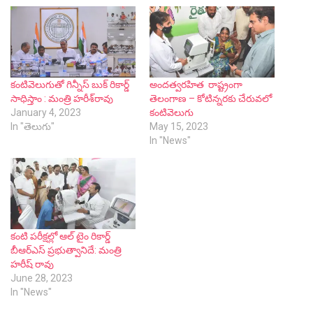
కంటివెలుగుతో గిన్నీస్ బుక్ రికార్డ్
అందత్వరహిత రాష్ట్రంగా
సాధిస్తాం : మంత్రి హరీశ్‌రావు
తెలంగాణ – కోటిన్నరకు చేరువలో
January 4, 2023
కంటివెలుగు
In "తెలుగు"
May 15, 2023
In "News"
కంటి పరీక్షల్లో ఆల్ టైం రికార్డ్
బీఆర్ఎస్ ప్రభుత్వానిదే: మంత్రి
హరీష్ రావు
June 28, 2023
In "News"