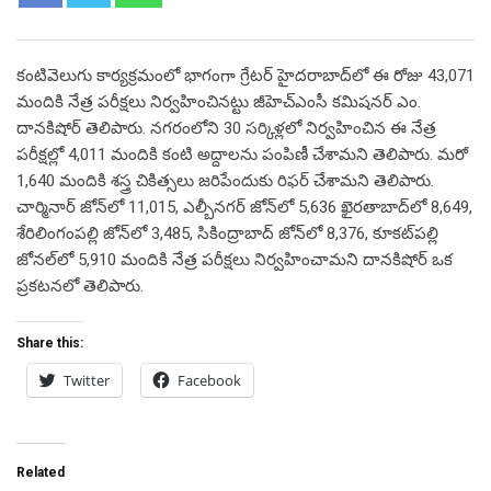
కంటివెలుగు కార్య‌క్ర‌మంలో భాగంగా గ్రేట‌ర్ హైద‌రాబాద్‌లో ఈ రోజు 43,071
మందికి నేత్ర ప‌రీక్ష‌లు నిర్వ‌హించిన‌ట్టు జీహెచ్ఎంసీ క‌మిష‌న‌ర్ ఎం.
దాన‌కిషోర్‌ తెలిపారు. న‌గ‌రంలోని 30 స‌ర్కిళ్ల‌లో నిర్వ‌హించిన ఈ నేత్ర
ప‌రీక్ష‌ల్లో 4,011 మందికి కంటి అద్దాలను పంపిణీ చేశామ‌ని తెలిపారు. మ‌రో
1,640 మందికి శ‌స్త్ర చికిత్స‌లు జ‌రిపేందుకు రిఫ‌ర్ చేశామ‌ని తెలిపారు.
చార్మినార్ జోన్‌లో 11,015, ఎల్బీన‌గ‌ర్ జోన్‌లో 5,636 ఖైర‌తాబాద్‌లో 8,649,
శేరిలింగంప‌ల్లి జోన్‌లో 3,485, సికింద్రాబాద్ జోన్‌లో 8,376, కూక‌ట్‌ప‌ల్లి
జోన‌ల్‌లో 5,910 మందికి నేత్ర ప‌రీక్ష‌లు నిర్వ‌హించామ‌ని దాన‌కిషోర్ ఒక‌
ప్ర‌క‌ట‌న‌లో తెలిపారు.
Share this:
Twitter
Facebook
Related