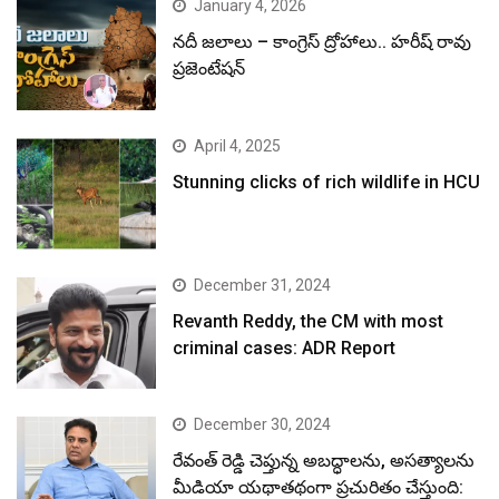
January 4, 2026
నదీ జలాలు – కాంగ్రెస్ ద్రోహాలు.. హరీష్ రావు
ప్రజెంటేషన్
April 4, 2025
Stunning clicks of rich wildlife in HCU
December 31, 2024
Revanth Reddy, the CM with most
criminal cases: ADR Report
December 30, 2024
రేవంత్ రెడ్డి చెప్తున్న అబద్ధాలను, అసత్యాలను
మీడియా యథాతథంగా ప్రచురితం చేస్తుంది: