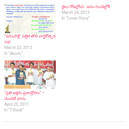
జైలు గోడల్లోంచి…జనం గుండెల్లోకి
March 24, 2013
In "Cover Story"
“జనంసాక్షి” పత్రిక తొలి వార్షికోత్సవ
సభ
March 22, 2013
In "తెలుగు"
“ప్రతి అక్షరం ప్రజాద్రోహం” –
మొదటి భాగం
April 25, 2011
In "T-Book"