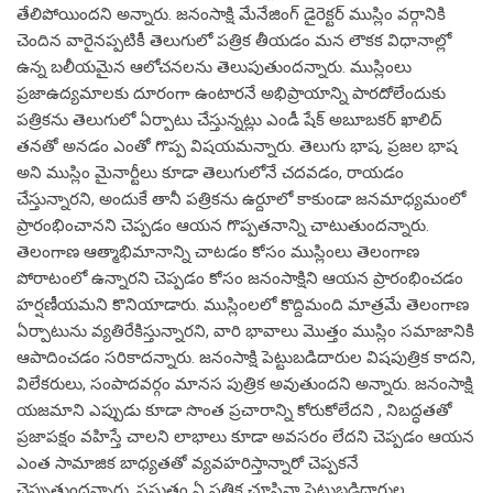
తేలిపోయిందని అన్నారు. జనంసాక్షి మేనేజింగ్‌ డైరెక్టర్‌ ముస్లిం వర్గానికి
చెందిన వారైనప్పటికీ తెలుగులో పత్రిక తీయడం మన లౌకక విధానాల్లో
ఉన్న బలీయమైన ఆలోచనలను తెలుపుతుందన్నారు. ముస్లింలు
ప్రజాఉద్యమాలకు దూరంగా ఉంటారనే అభిప్రాయాన్ని పారదోలేందుకు
పత్రికను తెలుగులో ఏర్పాటు చేస్తున్నట్లు ఎండీ షేక్‌ అబూబకర్‌ ఖాలిద్‌
తనతో అనడం ఎంతో గొప్ప విషయమన్నారు. తెలుగు భాష, ప్రజల భాష
అని ముస్లిం మైనార్టీలు కూడా తెలుగులోనే చదవడం, రాయడం
చేస్తున్నారని, అందుకే తానీ పత్రికను ఉర్దూలో కాకుండా జనమాధ్యమంలో
ప్రారంభించానని చెప్పడం ఆయన గొప్పతనాన్ని చాటుతుందన్నారు.
తెలంగాణ ఆత్మాభిమానాన్ని చాటడం కోసం ముస్లింలు తెలంగాణ
పోరాటంలో ఉన్నారని చెప్పడం కోసం జనంసాక్షిని ఆయన ప్రారంభించడం
హర్షణీయమని కొనియాడారు. ముస్లింలలో కొద్దిమంది మాత్రమే తెలంగాణ
ఏర్పాటును వ్యతిరేకిస్తున్నారని, వారి భావాలు మొత్తం ముస్లిం సమాజానికి
ఆపాదించడం సరికాదన్నారు. జనంసాక్షి పెట్టుబడిదారుల విషపుత్రిక కాదని,
విలేకరులు, సంపాదవర్గం మానస పుత్రిక అవుతుందని అన్నారు. జనంసాక్షి
యజమాని ఎప్పుడు కూడా సొంత ప్రచారాన్ని కోరుకోలేదని , నిబద్ధతతో
ప్రజాపక్షం వహిస్తే చాలని లాభాలు కూడా అవసరం లేదని చెప్పడం ఆయన
ఎంత సామాజిక బాధ్యతతో వ్యవహరిస్తాన్నారో చెప్పకనే
చెప్పుతుందన్నారు. ప్రసుత్తం ఏ పత్రిక చూసినా పెట్టుబడిదారుల