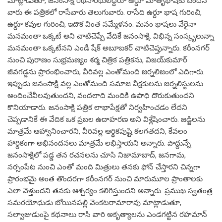
మాట్లాడుతూ, జనంసాక్షి రథసారథులిద్దరూ ఉర్దూ మాతృభాషకు చెందిన
వారు ఈ పత్రికలో రాసేవారు తెలుగువారు. రాసేది ఉర్దూ భాష గురించి,
ఉర్దూ కవుల గురించి, ఇదొక వింత సమ్మేళనం. మనం భాషలు వేరైనా
మనమంతా ఒక్కటే అని చాటిచెప్పే వేదికే జనంసాక్షి. విభిన్న సంస్కృలున్నా
మనమంతా ఒక్కటేనని ఎండీ షేక్‌ అబూబకర్‌ చాటిచెప్తున్నారు. కరీంనగర్‌
నుంచి పురాణం సుభ్రమణ్యం శర్మ చిత్రిక పత్రికను, విజయ్‌కుమార్‌
జీవగడ్డను ప్రారంభించారు, వీరివల్ల ఎంతోమంది జర్నలిజంలో ఎదిగారు.
ఇప్పుడు జనంసాక్షి వల్ల ఎంతోమంది సమాజ వీక్షకులను జర్నలిస్టులను
అందించేవీలవుతుందని, వందలాది మందికి ఉపాధి దొరుకుతుందని
కొనియాడారు. జనంసాక్షి పత్రిక లాభాపేక్షతో నిర్వహించడం లేదని
చెప్పడానికే ఈ వేదిక ఒక ప్రబల ఉదాహరణ అని విశ్లేషించారు. జడ్జిలను
మాత్రమే ఆహ్వానించారని, వీరివల్ల ఆర్థికపుష్టి కలగతదని, కేవలం
హార్దికంగా అభినందనలు మాత్రమే లభిస్తాయని అన్నారు. పొద్దున్నే
జనంసాక్షిలో పడ్డ తన రచనలను చూసి నిజామాబాద్‌, జనగామ,
నర్సంపేట నుంచి ఎంతో మంది మిత్రులు తనకు ఫోన్‌ చేస్తారని చిన్నగా
ప్రారంభమై అంత తొందరగా కరీంనగర్‌ నుంచి మారుమూల ప్రాంతాలకు
ఎలా వెళ్తుందని తనకు ఆశ్చర్యం కలిగిస్తుందని అన్నారు. ప్రముఖ స్వతంత్ర
సమరయోధుడు బోయినపల్లి వెంకటరామారావు మాట్లాడుతూ,
సల్వాజుడుంపై కథనాలు రాసి వారి అకృత్యాలను ఎండగట్టిన రహమాన్‌