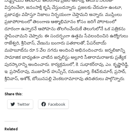
నిర్మిస్తామని తెలిపారు. తెలంగాణ ప్రజల ఆకాంక్ష, తెలుగు నేలంతా
విస్తరించేలా, జనంసాక్షి కృషి చేస్తుందన్నారు. ప్రజలకు చేరువగా ఉంటూ,
ప్రజాపక్షం వహిస్తూ నిజాలు నిర్భయంగా చెప్తామని అన్నారు. ముస్లింలు
ప్రజాపోరాటంలో తెలంగాణ ఆత్మాభిమానం కోసం జరిగే పోరాటంలో
దూరంగా ఉన్నారనే ఆపోహను తొలగించేందుకే తెలుగులోనే ఒక పత్రికను
స్థాపించామని చెప్పారు. ఈ సందర్భంగా ఉత్తమ సేవలందించిన ఉద్యోగులు
రాజేశ్వరి, శ్రీనివాస్‌, వేణును బంగారు పతకాలతో, పేపర్‌బాయ్‌
మహబూబ్‌ను రూ.5 వేల నగదు అందించి అభినందించారు. జర్నలిజాన్ని
సామాజిక బాధ్యతగా చాటిన జర్నలిస్టు అల్లూరి సీతారామరాజుకు ప్రత్యేక
పురస్కారాన్ని అందించారు. కార్యక్రమంలో, కె. సుధాకర్‌రావు, ఎం. కృష్ణారెడ్డి,
ఇ. ప్రసాద్‌రావు, ముజాహిద్‌ హుస్సేన్‌, రమణమూర్తి, కేశవ్‌కుమార్‌, ప్రసాద్‌,
శ్రీనివాస్‌, అశోక్‌, బోయినపల్లి వెంకటరామారావు తదితరులు పాల్గొన్నారు.
Share this:
Twitter
Facebook
Related