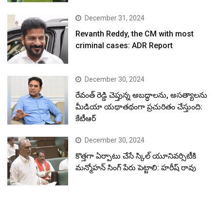
December 31, 2024
Revanth Reddy, the CM with most
criminal cases: ADR Report
December 30, 2024
రేవంత్ రెడ్డి చెప్తున్న అబద్ధాలను, అసత్యాలను
మీడియా యథాతథంగా ప్రచురితం చేస్తుంది:
కేటీఆర్
December 30, 2024
కొత్తగా ఏర్పాటు చేసే స్కిల్ యూనివర్సిటీకి
మన్మోహన్ సింగ్ పేరు పెట్టాలి: హరీష్ రావు