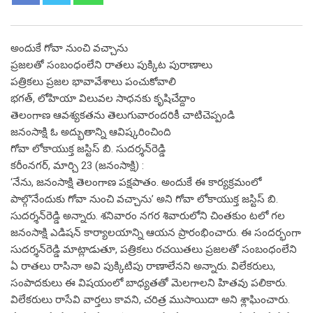
అందుకే గోవా నుంచి వచ్చాను
ప్రజలతో సంబంధంలేని రాతలు పుక్కిట పురాణాలు
పత్రికలు ప్రజల భావావేశాలు పంచుకోవాలి
భగత్‌, లోహియా విలువల సాధనకు కృషిచేద్దాం
తెలంగాణ ఆవశ్యకతను తెలుగువారందరికీ చాటిచెప్పండి
జనంసాక్షి ఓ అద్భుతాన్ని ఆవిష్కరించింది
గోవా లోకాయుక్త జస్టిస్‌ బి. సుదర్శన్‌రెడ్డి
కరీంనగర్‌, మార్చి 23 (జనంసాక్షి) :
‘నేను, జనంసాక్షి తెలంగాణ పక్షపాతం. అందుకే ఈ కార్యక్రమంలో
పాల్గొనేందుకు గోవా నుంచి వచ్చాను’ అని గోవా లోకాయుక్త జస్టిస్‌ బి.
సుదర్శన్‌రెడ్డి అన్నారు. శనివారం నగర శివారులోని చింతకుం టలో గల
జనంసాక్షి ఎడిషన్‌ కార్యాలయాన్ని ఆయన ప్రారంభించారు. ఈ సందర్భంగా
సుదర్శన్‌రెడ్డి మాట్లాడుతూ, పత్రికలు రచయితలు ప్రజలతో సంబంధంలేని
ఏ రాతలు రాసినా అవి పుక్కిటిపు రాణాలేనని అన్నారు. విలేకరులు,
సంపాదకులు ఈ విషయంలో బాధ్యతతో మెలగాలని హితవు పలికారు.
విలేకరులు రాసేవి వార్తలు కావని, చరిత్ర ముసాయిదా అని శ్లాఘించారు.