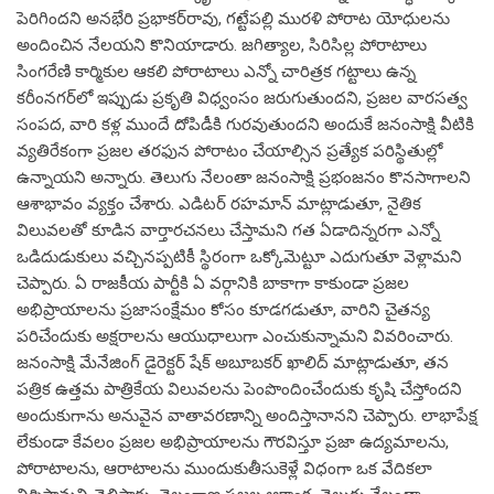
పెరిగిందని అనభేరి ప్రభాకర్‌రావు, గట్టేపల్లి మురళి పోరాట యోధులను
అందించిన నేలయని కొనియాడారు. జగిత్యాల, సిరిసిల్ల పోరాటాలు
సింగరేణి కార్మికుల ఆకలి పోరాటాలు ఎన్నో చారిత్రక గట్టాలు ఉన్న
కరీంనగర్‌లో ఇప్పుడు ప్రకృతి విధ్వంసం జరుగుతుందని, ప్రజల వారసత్వ
సంపద, వారి కళ్ల ముందే దోపిడీకి గురవుతుందని అందుకే జనంసాక్షి వీటికి
వ్యతిరేకంగా ప్రజల తరఫున పోరాటం చేయాల్సిన ప్రత్యేక పరిస్థితుల్లో
ఉన్నాయని అన్నారు. తెలుగు నేలంతా జనంసాక్షి ప్రభంజనం కొనసాగాలని
ఆశాభావం వ్యక్తం చేశారు. ఎడిటర్‌ రహమాన్‌ మాట్లాడుతూ, నైతిక
విలువలతో కూడిన వార్తారచనలు చేస్తామని గత ఏడాదిన్నరగా ఎన్నో
ఒడిదుడుకులు వచ్చినప్పటికీ స్థిరంగా ఒక్కోమెట్టూ ఎదుగుతూ వెళ్లామని
చెప్పారు. ఏ రాజకీయ పార్టీకి ఏ వర్గానికి బాకాగా కాకుండా ప్రజల
అభిప్రాయాలను ప్రజాసంక్షేమం కోసం కూడగడుతూ, వారిని చైతన్య
పరిచేందుకు అక్షరాలను ఆయుధాలుగా ఎంచుకున్నామని వివరించారు.
జనంసాక్షి మేనేజింగ్‌ డైరెక్టర్‌ షేక్‌ అబూబకర్‌ ఖాలిద్‌ మాట్లాడుతూ, తన
పత్రిక ఉత్తమ పాత్రికేయ విలువలను పెంపొందించేందుకు కృషి చేస్తోందని
అందుకుగాను అనువైన వాతావరణాన్ని అందిస్తానానని చెప్పారు. లాభాపేక్ష
లేకుండా కేవలం ప్రజల అభిప్రాయాలను గౌరవిస్తూ ప్రజా ఉద్యమాలను,
పోరాటాలను, ఆరాటాలను ముందుకుతీసుకెళ్లే విధంగా ఒక వేదికలా