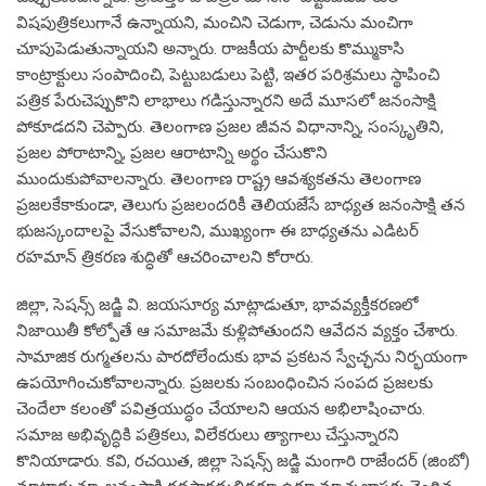
విషపుత్రికలుగానే ఉన్నాయని, మంచిని చెడుగా, చెడును మంచిగా
చూపుపెడుతున్నాయని అన్నారు. రాజకీయ పార్టీలకు కొమ్ముకాసి
కాంట్రాక్టులు సంపాదించి, పెట్టుబడులు పెట్టి, ఇతర పరిశ్రమలు స్థాపించి
పత్రిక పేరుచెప్పుకొని లాభాలు గడిస్తున్నారని అదే మూసలో జనంసాక్షి
పోకూడదని చెప్పారు. తెలంగాణ ప్రజల జీవన విధానాన్ని, సంస్కృతిని,
ప్రజల పోరాటాన్ని, ప్రజల ఆరాటాన్ని అర్థం చేసుకొని
ముందుకుపోవాలన్నారు. తెలంగాణ రాష్ట్ర ఆవశ్యకతను తెలంగాణ
ప్రజలకేకాకుండా, తెలుగు ప్రజలందరికీ తెలియజేసే బాధ్యత జనంసాక్షి తన
భుజస్కందాలపై వేసుకోవాలని, ముఖ్యంగా ఈ బాధ్యతను ఎడిటర్‌
రహమాన్‌ త్రికరణ శుద్ధితో ఆచరించాలని కోరారు.
జిల్లా, సెషన్స్‌ జడ్జి వి. జయసూర్య మాట్లాడుతూ, భావవ్యక్తీకరణలో
నిజాయితీ కోల్పోతే ఆ సమాజమే కుళ్లిపోతుందని ఆవేదన వ్యక్తం చేశారు.
సామాజిక రుగ్మతలను పారదోలేందుకు భావ ప్రకటన స్వేచ్ఛను నిర్భయంగా
ఉపయోగించుకోవాలన్నారు. ప్రజలకు సంబంధించిన సంపద ప్రజలకు
చెందేలా కలంతో పవిత్రయుద్ధం చేయాలని ఆయన అభిలాషించారు.
సమాజ అభివృద్ధికి పత్రికలు, విలేకరులు త్యాగాలు చేస్తున్నారని
కొనియాడారు. కవి, రచయిత, జిల్లా సెషన్స్‌ జడ్జి మంగారి రాజేందర్‌ (జింబో)