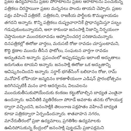
ప్రజల ఉద్యమాలను ప్రజల పోరాటాలను ప్రజల ఆరాటాలను పంచుకున్న
పత్రికలు చిరస్థాయిగా ప్రజల మన్ననలు పొందు తాయని చెప్పారు. ప్రజల
పక్షం వహించే పత్రికలే.. పత్రికలని, రాజకీయ పార్టీలకు కొమ్ముగాయడం
తగదని అన్నారు. కొన్ని పత్రికలు దుష్ప్రచారానికే ప్రాధాన్యమిస్తూ పబ్బం
గడుపుకుంటున్నాయని, అలా కాకుండా జనంసాక్షి నిజాన్ని నిర్భయంగా
చెప్తామంటూ ముందకురావడం ఆహ్వానించదగ్గ పరిణామమన్నారు.
దినపత్రికల్లో ఈరోజు వార్తలు, మరుసటి రోజు రావడం చూస్తుంటామని,
కొద్ది క్షణాల ముందు తీసిన ఫొటోలు, సంఘటన వార్తగా రావడం
అద్భుతమని అన్నారు. ప్రపంచంలో అప్పుడప్పుడు ఇలాంటి అద్భుతాలు
జరుగుతుం టాయని అన్నారు. జనంసాక్షి ఈరోజు ఒక అద్భుతాన్ని
ఆవిష్కరించిందని అన్నారు. సర్దార్‌ భగత్‌సింగ్‌ బలిదానం రోజు, రామ్‌
మనోహర్‌ లోహియా జన్మదినం కాకతాళీయంగా ఎడిషన్‌ ప్రారంభోత్సవం
జరిగినప్పటికీ మనం వారి ఆదర్శలను, విలువలను
ముందుకుతీసుకుపోయేందుకు కంకణం కట్టుకోవాల్సిన బాధ్యత ఎంతైనా
ఉందన్నారు. అవినీతికి వ్యతిరేకంగా పోరాడే అవకాశం తనకు లోకాయుక్త
ద్వారా వచ్చిందని, జనంసాక్షికి తెలంగాణ పక్షపాతం వహించే బాధ్యత
కూడా పత్రికద్వారా ఏర్పండిందన్నారు. శాతవాహన నగరం,
మానేరుతీరంలో ప్రజా ఉద్యమాలు, ప్రగతిశీల ఉద్యమాలకు
ఊపిరిపోసుకున్న కేంద్రంలో జనంసాక్షి పుట్టడమే ప్రజాపక్షమని