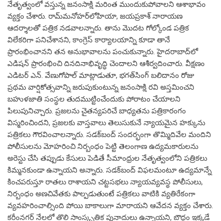
నేతృత్వంలో వస్తున్న జనంసాక్షి మరింత ముందుకుపోవాలని ఆశాభావం
వ్యక్తం చేశారు. రామ్‌మనోహర్‌లోహియా, జయప్రకాశ్‌ నారాయణ
ఆదర్శాలతో పత్రిక నడవాలన్నారు. తాను మొదట గోల్కోండ పత్రిక
విలేకరిగా పనిచేశానని, కాంగ్రెస్‌ కార్యాలయాన్ని కూడా తానే
ప్రారంభించానని తన అనుభావాలను పంచుకున్నారు. హైదరాబాద్‌లో
ఎడిషన్‌ ప్రారంభించి దినదినాభివృద్ధి చెందాలని ఆశీర్వదించారు. వీక్షణం
ఎడిటర్‌ ఎన్‌. వేణుగోపాల్‌ మాట్లాడుతూ, భగత్‌సింగ్‌ బలిదానం రోజు
ప్రథమ వార్షికోత్సవాన్ని జరుపుకుంటున్న జనంసాక్షి రవి అస్తమించని
బహుళజాతి సంస్థల తుదముట్టించేందుకు పోరాటం చేయాలని
పిలుపునిచ్చారు. ప్రజలను చైతన్యపరిచే బాధ్యతను పత్రికారంగం
విస్మరించిందని, ప్రజలకు వాస్తవాలు తెలుసుకునే న్యాయమైన హక్కును
పత్రికలు గౌరవించాలన్నారు. సడక్‌బంద్‌ సందర్భంగా తొమ్మిదివేల మందిని
పోలీసులను మోహరించి నిర్బంధం పెట్టి తెలంగాణ ఉద్యమకారులను
అరెస్టు చేసి తప్పుడు కేసులు పెడితే సీమాంధ్రుల నేతృత్వంలోని పత్రికలు
కిమ్మనకుండా ఉన్నాయని అన్నారు. సడక్‌బంద్‌ విఫలమంటూ ఉద్యమాన్నే
కించపరుస్తూ రాతలు రాశాయని చట్టసభలు న్యాయవ్యవస్థ పోలీసులు,
నిర్బంధం అణచివేతకు పాల్పడుతుంటే పత్రికలు వాటికి వ్యతిరేకంగా
వ్యవహరించాల్సింది పోయి బాకాలుగా మారాయని ఆవేదన వ్యక్తం చేశారు.
కరీంనగర్‌ నేలలో తొలి సాంస్కృతిక పునాదులు ఉన్నాయని, బౌద్ధం ఇక్కడే