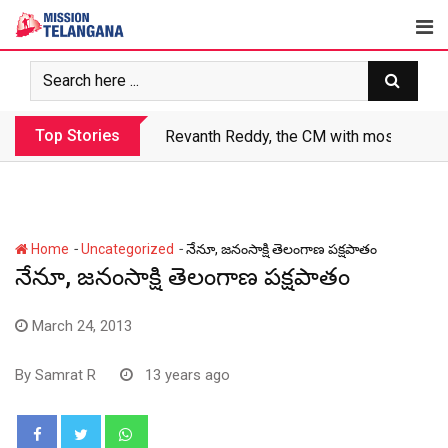
Skip
to
content
Top Stories
Revanth makes Rs. 1.38 lakh crore debt 
-
-
Home
Uncategorized
నేనూ, జనంసాక్షి తెలంగాణ పక్షపాతం
నేనూ, జనంసాక్షి తెలంగాణ పక్షపాతం
March 24, 2013
By
Samrat R
13 years ago
Whatsapp