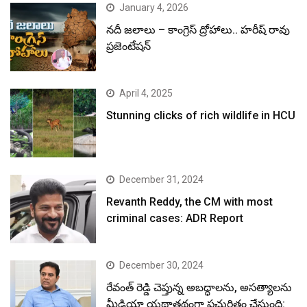
January 4, 2026
నదీ జలాలు – కాంగ్రెస్ ద్రోహాలు.. హరీష్ రావు
ప్రజెంటేషన్
April 4, 2025
Stunning clicks of rich wildlife in HCU
December 31, 2024
Revanth Reddy, the CM with most
criminal cases: ADR Report
December 30, 2024
రేవంత్ రెడ్డి చెప్తున్న అబద్ధాలను, అసత్యాలను
మీడియా యథాతథంగా ప్రచురితం చేస్తుంది: