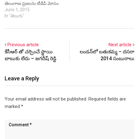
తెలంగాణ ప్రజలను టీడీపీ మోసం
ఆత్మహత్యలకు ప్రేరేపించవద్దు.
సంస్థలనుండి తెలంగాణకు
చేస్తుందని, ఆంధ్రాబాబు అసలు
June 1, 2015
ఇప్పటికీ మీ…
ఇప్పటివరకు కరెంటు రాలేదని,…
రంగు బయటపడిందని,
In "తెలుగు"
అడ్డదారిలో సంపాదించిన డబ్బుతో
ఎమ్మెల్యేలను కొనాలని
చూస్తున్నారన్నారు. టీడీపీ పార్టీకి
ఇక తెలంగాణలో నూకలు
Previous article
Next article
చెల్లినట్లేనని, ఇప్పటికైనా
కేసీఆర్ తో చర్చించే స్థాయి
లండన్‌లో బతుకమ్మ – దసరా
తెలంగాణ టీడీపీ నేతలు
బాబుకు లేదు – జగదీష్ రెడ్డి
2014 సంబురాలు
మేలుకోవాలని జూపల్లి
సూచించారు. తెలంగాణ
ఉద్యమకాలంలో విద్యార్థులు
Leave a Reply
ఆత్మహత్యలు చేసుకుంటుంటే
రేవంత్‌రెడ్డికి పౌరుషం ఎందుకు
రాలేదని…
Your email address will not be published.
Required fields are
marked
*