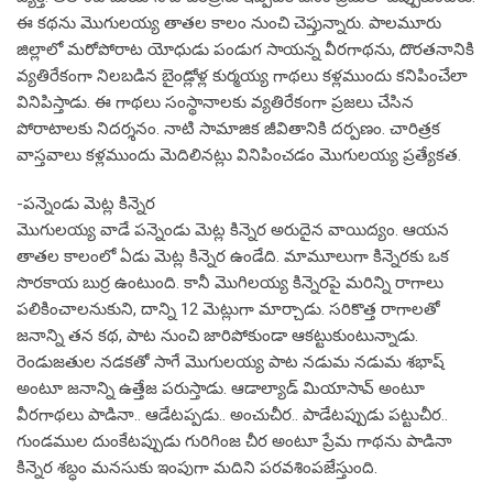
ఈ కథను మొగులయ్య తాతల కాలం నుంచి చెప్తున్నారు. పాలమూరు
జిల్లాలో మరోపోరాట యోధుడు పండుగ సాయన్న వీరగాథను, దొరతనానికి
వ్యతిరేకంగా నిలబడిన బైండ్లోళ్ల కుర్మయ్య గాథలు కళ్లముందు కనిపించేలా
వినిపిస్తాడు. ఈ గాథలు సంస్థానాలకు వ్యతిరేకంగా ప్రజలు చేసిన
పోరాటాలకు నిదర్శనం. నాటి సామాజిక జీవితానికి దర్పణం. చారిత్రక
వాస్తవాలు కళ్లముందు మెదిలినట్లు వినిపించడం మొగులయ్య ప్రత్యేకత.
-పన్నెండు మెట్ల కిన్నెర
మొగులయ్య వాడే పన్నెండు మెట్ల కిన్నెర అరుదైన వాయిద్యం. ఆయన
తాతల కాలంలో ఏడు మెట్ల కిన్నెర ఉండేది. మామూలుగా కిన్నెరకు ఒక
సొరకాయ బుర్ర ఉంటుంది. కానీ మొగిలయ్య కిన్నెరపై మరిన్ని రాగాలు
పలికించాలనుకుని, దాన్ని 12 మెట్లుగా మార్చాడు. సరికొత్త రాగాలతో
జనాన్ని తన కథ, పాట నుంచి జారిపోకుండా ఆకట్టుకుంటున్నాడు.
రెండుజతుల నడకతో సాగే మొగులయ్య పాట నడుమ నడుమ శభాష్
అంటూ జనాన్ని ఉత్తేజ పరుస్తాడు. ఆడాల్యాడ్ మియాసావ్ అంటూ
వీరగాథలు పాడినా.. ఆడేటప్పడు.. అంచుచీర.. పాడేటప్పుడు పట్టుచీర..
గుండముల దుంకేటప్పుడు గురిగింజ చీర అంటూ ప్రేమ గాథను పాడినా
కిన్నెర శబ్ధం మనసుకు ఇంపుగా మదిని పరవశింపజేస్తుంది.