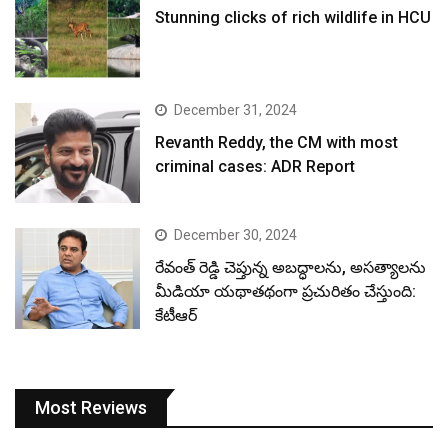
Stunning clicks of rich wildlife in HCU
December 31, 2024
Revanth Reddy, the CM with most
criminal cases: ADR Report
December 30, 2024
రేవంత్ రెడ్డి చెప్తున్న అబద్ధాలను, అసత్యాలను
మీడియా యథాతథంగా ప్రచురితం చేస్తుంది:
కేటీఆర్
Most Reviews