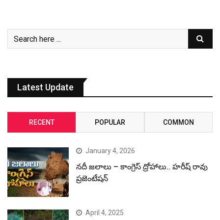
Latest Update
RECENT
POPULAR
COMMON
January 4, 2026
నదీ జలాలు – కాంగ్రెస్ ద్రోహాలు.. హరీష్ రావు
ప్రజెంటేషన్
April 4, 2025