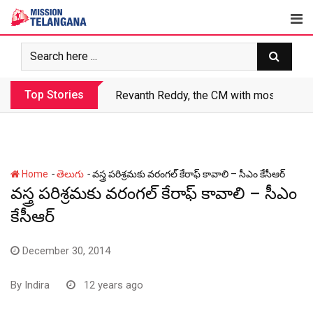
Skip
to
content
Top Stories
Revanth Reddy, the CM with most crimin
-
-
Home
తెలుగు
వస్త్ర పరిశ్రమకు వరంగల్ కేరాఫ్ కావాలి – సీఎం కేసీఆర్
వస్త్ర పరిశ్రమకు వరంగల్ కేరాఫ్ కావాలి – సీఎం
కేసీఆర్
December 30, 2014
By
Indira
12 years ago