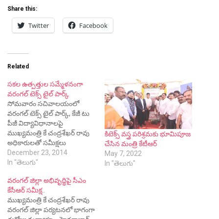
Share this:
Twitter
Facebook
Related
సకల ఉత్పత్తుల సమ్మేళనంగా
వరంగల్ టెక్స్ టైల్ పార్క్
సోమవారం సచివాలయంలో
వరంగల్ టెక్స్ టైల్ పార్క్, కేజీ టు
పీజీ విద్యావిధానాలపై
ముఖ్యమంత్రి కే చంద్రశేఖర్ రావు
కిటెక్స్ వస్త్ర పరిశ్రమకు భూమిపూజ
అధికారులతో సమీక్షలు
చేసిన మంత్రి కేటీఆర్
నిర్వహించారు. ఈ సందర్భంగా
December 23, 2014
May 7, 2022
సీఎం మాట్లాడుతూ సకల వస్త్ర
In "తెలుగు"
In "తెలుగు"
ఉత్పత్తుల సమగ్ర సమ్మేళనంగా
వరంగల్ జిల్లా అభివృద్ధిపై సీఎం
వరంగల్ టెక్స్ టైల్ పార్క్
కేసీఆర్ సమీక్ష..
ఉండాలని, ఉత్పత్తి చేసిన
ముఖ్యమంత్రి కే చంద్రశేఖర్ రావు
వస్త్రాలను అక్కడే విక్రయించేలా
వరంగల్ జిల్లా పర్యటనలో భాగంగా
మార్కెట్ సదుపాయం కూడా