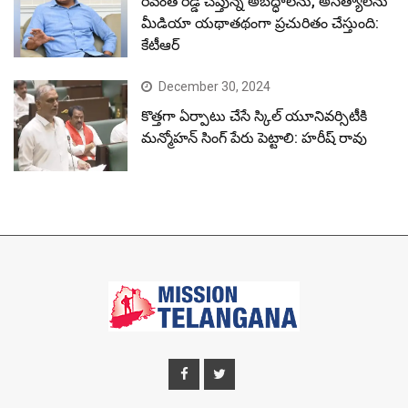
రేవంత్ రెడ్డి చెప్తున్న అబద్ధాలను, అసత్యాలను
మీడియా యథాతథంగా ప్రచురితం చేస్తుంది:
కేటీఆర్
December 30, 2024
కొత్తగా ఏర్పాటు చేసే స్కిల్ యూనివర్సిటీకి
మన్మోహన్ సింగ్ పేరు పెట్టాలి: హరీష్ రావు