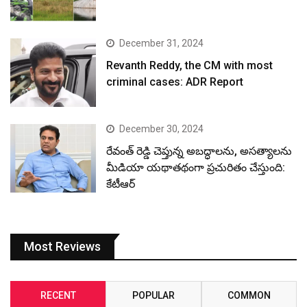
December 31, 2024
Revanth Reddy, the CM with most
criminal cases: ADR Report
December 30, 2024
రేవంత్ రెడ్డి చెప్తున్న అబద్ధాలను, అసత్యాలను
మీడియా యథాతథంగా ప్రచురితం చేస్తుంది:
కేటీఆర్
Most Reviews
RECENT
POPULAR
COMMON