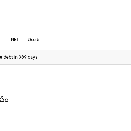
TNRI
తెలుగు
e debt in 389 days
ూపం