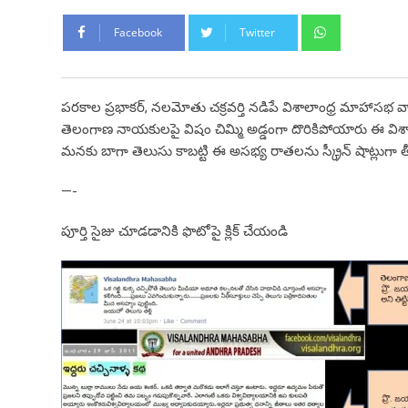
Whatsapp
Facebook
Twitter
పరకాల ప్రభాకర్, నలమోతు చక్రవర్తి నడిపే విశాలాంధ్ర మాహాసభ
తెలంగాణ నాయకులపై విషం చిమ్మి అడ్డంగా దొరికిపోయారు ఈ విశాలా
మనకు బాగా తెలుసు కాబట్టి ఈ అసభ్య రాతలను స్క్రీన్ షాట్లుగా త
—-
పూర్తి సైజు చూడడానికి ఫొటోపై క్లిక్ చేయండి