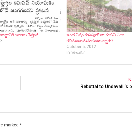
అబద్ధానికి జవాబు చెప్తాం!
ఇంత విషం కడుపులో దాచుకుని ఎలా
13
కలిసుందామనుకుంటున్నారు?
October 5, 2012
In "తెలుగు"
N
Rebuttal to Undavalli’s b
are marked
*