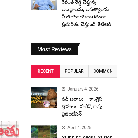
రేవంత్ రెడ్డి చెప్తున్న
అబద్ధాలను, అసత్యాలను
మీడియా యథాతథంగా
ప్రచురితం చేస్తుంది: కేటీఆర్
Most Reviews
RECENT
POPULAR
COMMON
January 4, 2026
నదీ జలాలు – కాంగ్రెస్
ద్రోహాలు.. హరీష్ రావు
ప్రజెంటేషన్
April 4, 2025
Stunning clicks of rich