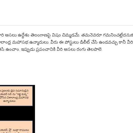
 వారి అసలు ఉద్దేశం తెలంగాణపై విషం చిమ్మడమే. తమనెవరూ గమనించట్లేదనుక
ంధ్ర మహాసభ ఉన్మాదులు. వీరు ఈ పోస్టులు డిలీట్ చేసి ఉండవచ్చు కానీ వీరి 
ీసి ఉంచాం. ఇప్పుడు ప్రపంచానికి వీరి అసలు రంగు తెలపాలె.