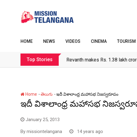
Skip
to
content
HOME
NEWS
VIDEOS
CINEMA
TOURISM
Top Stories
Revanth makes Rs. 1.38 lakh cror
-
-
Home
తెలుగు
ఇదీ విశాలాంధ్ర మహాసభ నిజస్వరూపం
ఇదీ విశాలాంధ్ర మహాసభ నిజస్వర
January 25, 2013
By
missiontelangana
14 years ago