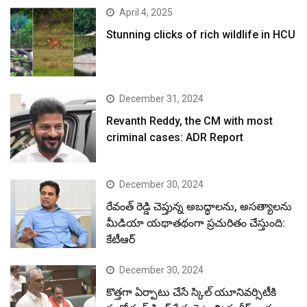
April 4, 2025
Stunning clicks of rich wildlife in HCU
December 31, 2024
Revanth Reddy, the CM with most
criminal cases: ADR Report
December 30, 2024
రేవంత్ రెడ్డి చెప్తున్న అబద్ధాలను, అసత్యాలను
మీడియా యథాతథంగా ప్రచురితం చేస్తుంది:
కేటీఆర్
December 30, 2024
కొత్తగా ఏర్పాటు చేసే స్కిల్ యూనివర్సిటీకి