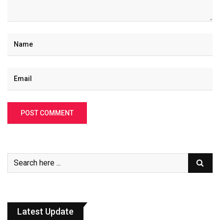
Latest Update