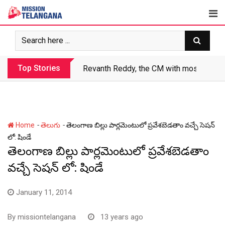
Skip
to
content
Top Stories
Revanth Reddy, the CM with most crimin
-
-
Home
తెలుగు
తెలంగాణ బిల్లు పార్లమెంటులో ప్రవేశబెడతాం వచ్చే సెషన్
లో: షిండే
తెలంగాణ బిల్లు పార్లమెంటులో ప్రవేశబెడతాం
వచ్చే సెషన్ లో: షిండే
January 11, 2014
By
missiontelangana
13 years ago