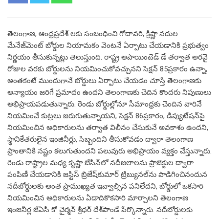
తెలంగాణ, ఆంధ్రప్రదేశ్ లకు సంబంధించి గోదావరి, క్రిష్ణా నదుల
మేనేజ్‌మెంట్ బోర్డుల నియామకం వెంటనే ఏర్పాటు చేయడానికి ప్రభుత్వం
నిర్ణయం తీసుకున్నట్లు తెలుస్తుంది. రాష్ట్ర అపాయింటెడ్ డే తర్వాత అరవై
రోజుల వరకు బోర్డులను నియమించుకోవచ్చునని సెక్షన్ 85ప్రకారం ఉన్నా,
అంతకంటే ముందుగానే బోర్డులు ఏర్పాటు చేయడం చూస్తే తెలంగాణకు
అన్యాయం జరిగే ప్రమాదం ఉందని తెలంగాణకు చెదిన కొందరు నిపుణులు
అభిప్రాయపడుతున్నారు. రెండు బోర్డుల్లోనూ సీమాంధ్రకు చెందిన వారినే
నియమించే కుట్రలు జరుగుతున్నాయని, సెక్షన్ 86ప్రకారం, డిప్యుటేషన్‌పై
నియమించిన అధికారులను తర్వాత విలీనం చేసుకునే అవకాశం ఉందని,
స్థానికేతరులైన ఇంజినీర్లు, సిబ్బందిని తీసుకోవడం ద్వారా తెలంగాణ
ప్రాంతానికి నష్టం కలుగుతుందని పలువురు అభిప్రాయం వ్యక్తం చేస్తున్నారు.
రెండు రాష్ట్రాల మధ్య కృష్ణా బేసిన్‌లో నదీజలాలను ప్రాజెక్టుల ద్వారా
పంపిణీ చేయడానికి జస్టిస్ బ్రిజేష్‌కుమార్ ట్రిబ్యునల్‌ను పొడిగించినందున
నదీబోర్డులకు అంత ప్రాముఖ్యత ఇవ్వాల్సిన పనిలేదని, బోర్డులో ఒకసారి
నియమించిన అధికారులను ఏడాదికొకసారి మార్చాలని తెలంగాణ
ఇంజినీర్ల జేఏసి కో చైర్మన్ శ్రీధర్ దేశ్‌పాండే పేర్కొన్నారు. నదీబోర్డులకు