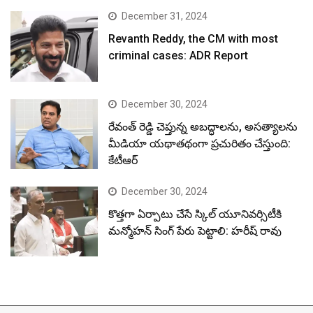
December 31, 2024
Revanth Reddy, the CM with most
criminal cases: ADR Report
December 30, 2024
రేవంత్ రెడ్డి చెప్తున్న అబద్ధాలను, అసత్యాలను
మీడియా యథాతథంగా ప్రచురితం చేస్తుంది:
కేటీఆర్
December 30, 2024
కొత్తగా ఏర్పాటు చేసే స్కిల్ యూనివర్సిటీకి
మన్మోహన్ సింగ్ పేరు పెట్టాలి: హరీష్ రావు