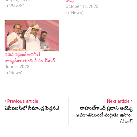
రావు
తాజా ట్రిబ్యునల్ లేదా తాజా
In "తెలుగు"
October 11, 2023
కేటాయింపులు -కేంద్ర మంత్రి
In "News"
ఉమాభారతికి మంత్రి హరీశ్‌రావు
ఫిర్యాదు కృష్ణా నదీ జలాల
పంపిణీలో తాజా వాదనలు
వినండి.. కొత్తగా కేటాయింపులు
జరపండి అంటూ తెలంగాణ
ప్రభుత్వం కేంద్ర ప్రభుత్వాన్ని
ధరణి వద్దంటే అవినీతే
డిమాండ్ చేసింది. నీటి వాటాల
రాజ్యమేలుతుంది: సీఎం కేసీఆర్
కేటాయింపులో…
June 5, 2023
In "News"
Previous article
Next article
ఏపీఐఐసీలో సీమాంధ్ర పెత్తనం!
రాహుల్‌గాంధీ ప్రధాని అయ్యే
అవకాశముంటే మద్దతు ఇస్తాం-
కేసీఆర్