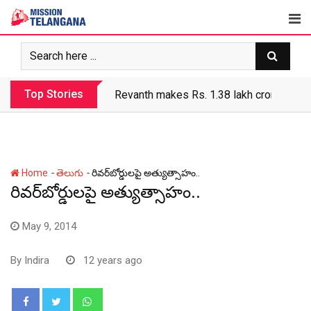
Skip
to
content
Top Stories
Revanth makes Rs. 1.38 lakh crore debt 
-
-
Home
తెలుగు
రివర్‌బోర్డులపై అత్యుత్సాహం..
రివర్‌బోర్డులపై అత్యుత్సాహం..
May 9, 2014
By
Indira
12 years ago
Whatsapp