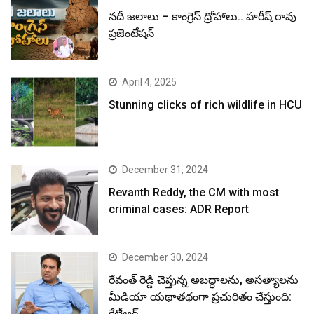
నదీ జలాలు – కాంగ్రెస్ ద్రోహాలు.. హరీష్ రావు
ప్రజెంటేషన్
April 4, 2025
Stunning clicks of rich wildlife in HCU
December 31, 2024
Revanth Reddy, the CM with most
criminal cases: ADR Report
December 30, 2024
రేవంత్ రెడ్డి చెప్తున్న అబద్ధాలను, అసత్యాలను
మీడియా యథాతథంగా ప్రచురితం చేస్తుంది:
కేటీఆర్