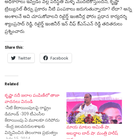
అధికారాలు ఇవ్వడం వల్ల పరిస్థితి మళ్ళీ మొదటికొస్తుందని, కృష్ణా
ట్రిబ్యునల్ తీర్పు ప్రకారం నీటి పంపకాలు జరుగుతున్నాయా? లేదా? అన్న
అంశాలనే అవి చూసుకోవాలని రిటైర్డ్ ఇంజినీర్ల ఫోరం ప్రధాన కార్యదర్శి
శ్యాంప్రసాద్ రెడ్డి, రిటైర్డ్ ఇంజినీర్ ఇన్ చీఫ్ కె్ఎస్ఎన్ రెడ్డి తదితరులు
ప్రశ్నించారు.
Share this:
Twitter
Facebook
Related
కృష్ణా నదీ జలాల పంపిణీలో తాజా
వాదనలు వినండి
-నీటి కేటాయింపులపై రాష్ట్రం
డిమాండ్ -309 టీఎంసీల
కేటాయింపు ఏ మూలకూ సరిపోదు
-కేంద్ర జలవనరులశాఖకు
మాయ‌ మాట‌ల అమిత్ షా..
విన్నవించిన తెలంగాణ ప్రభుత్వం
అబ‌ద్ధాల బాద్ షా: మంత్రి హరీష్
-కృష్ణా రివర్‌బోర్డుకు పెత్తనం వద్దు..
July 15, 2014