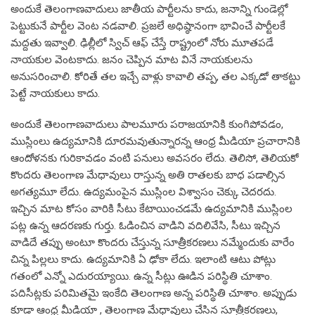
అందుకే తెలంగాణవాదులు జాతీయ పార్టీలను కాదు, జనాన్ని గుండెల్లో
పెట్టుకునే పార్టీల వెంట నడవాలి. ప్రజలే అధిష్ఠానంగా భావించే పార్టీలకే
మద్దతు ఇవ్వాలి. ఢిల్లీలో స్విచ్ ఆఫ్ చేస్తే రాష్ట్రంలో నోరు మూతపడే
నాయకుల వెంటకాదు. జనం చెప్పిన మాట వినే నాయకులను
అనుసరించాలి. కోరితే తల ఇచ్చే వాళ్లు కావాలి తప్ప, తల ఎక్కడో తాకట్టు
పెట్టే నాయకులు కాదు.
అందుకే తెలంగాణవాదులు పాలమూరు పరాజయానికి కుంగిపోవడం,
ముస్లింలు ఉద్యమానికి దూరమవుతున్నారన్న ఆంధ్ర మీడియా ప్రచారానికి
ఆందోళనకు గురికావడం వంటి పనులు అవసరం లేదు. తెలిసో, తెలియకో
కొందరు తెలంగాణ మేధావులు రాస్తున్న అతి రాతలకు బాధ పడాల్సిన
అగత్యమూ లేదు. ఉద్యమంపైన ముస్లింల విశ్వాసం చెక్కు చెదరదు.
ఇచ్చిన మాట కోసం వారికి సీటు కేటాయించడమే ఉద్యమానికి ముస్లింల
పట్ల ఉన్న ఆదరణకు గుర్తు. ఓడించిన వాడిని వదిలివేసి, సీటు ఇచ్చిన
వాడిదే తప్పు అంటూ కొందరు చేస్తున్న సూత్రీకరణలు నమ్మేందుకు వారేం
చిన్న పిల్లలు కాదు. ఉద్యమానికి ఏ ఢోకా లేదు. ఇలాంటి ఆటు పోట్లు
గతంలో ఎన్నో ఎదురయ్యాయి. ఉన్న సీట్లు ఊడిన పరిస్థితి చూశాం.
పదిసీట్లకు పరిమితమై ఇంకేది తెలంగాణ అన్న పరిస్థితి చూశాం. అప్పుడు
కూడా ఆంధ్ర మీడియా , తెలంగాణ మేధావులు చేసిన సూత్రీకరణలు,