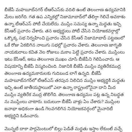
బీజేపీ మహబూబ్‌నగర్ టీఆర్‌ఎస్‌కు వదిలి ఉంటే తెలంగాణ ఉద్యమానికి
మేలు జరిగేది. గత ఉప ఎన్నికల్లో నిజామాబాద్‌లో తేలిగ్గా గెలిచే అవకాశం
ఉన్నా టీఆర్‌ఎస్ పోటీ చేయలేదు. ముస్లిం సమస్య ఉన్నా మద్దతు ఇచ్చి
కేసీఆర్ ప్రచారం చేశారు. తన అభ్యర్థులు పోటీ చేసిన నియోజకవర్గాల్లో
ఒక్కొక్క సభ నిర్వహించి ప్రచారం చేసిన కేసీఆర్ నిజామాబాద్ పట్టణంలో
ఒకే రోజు ఏకబిగిన నాలుగు సభల్లో ప్రచారం చేశారు. తెలంగాణ జాగృతి
నాయకురాలు కవిత నెల రోజులు మకాం పెట్టి ప్రచారం చేశారు. ముస్లింలు
ఇటు కేసీఆర్, అటు తెలంగాణ ముఖం చూసి బీజేపీని గెలిపించారు. ఆ
విషయాన్ని బీజేపీ విస్మరించింది. నిజానికి బీజేపీ ముస్లిం వ్యతిరేకముద్ర
తెలంగాణ ఉద్యమకారులకు గుదిబండ లాగే ఉన్నది. బీజేపీ
మహబూబ్‌నగర్‌లో టీఆర్‌ఎస్ తరపున నిలిచిన ముస్లిం అభ్యర్థికి మద్దతు
ఇచ్చి ఉంటే జాతీయస్థాయిలో ఎలా ఉన్నా రాష్ట్రంలోనైనా దాని మీద
ముస్లిం వ్యతిరేక ముద్ర తొలిగేది. తెలంగాణ ఉద్యమం పట్ల ఉన్న నిబద్ధత
ను ముస్లింలు చాటారు. బదులుగా బీజేపీ వాళ్లు ఏం చేశారు? ముస్లింల
జనాభా అధికంగా ఉండి గెలవగలిగిన నియోజకవర్గంలో మైనారిటీ
అభ్యర్థిని ఓడించారు.
మొన్నటి దాకా పార్లమెంటులో బిల్లు పెడితే మద్దతు ఇస్తాం లేకుంటే వచ్చే