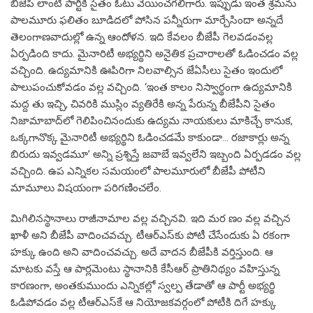
బీజేపీ లాంటి పార్టీకి సైతం ఓటు వేయించగలిగారు. ఇప్పుడు ఇంత శ్రమను
పాలమూరు ఫలితం బూడిదలో పోసిన పన్నీరుగా మార్చేసిందా అన్నదే
తెలంగాణవాదుల్లో ఉన్న ఆందోళన. ఇది కేవలం బీజేపీ గెలవడంవల్ల
ఏర్పడింది కాదు. మైనారిటీ అభ్యర్థిని అనైతిక ప్రచారాలతో ఓడించడం వల్ల
వచ్చింది. ఉద్యమానికి ఊపిరిగా నిలవాల్సిన జేఏసీలు సైతం ఇందులో
పాలుపంచుకోవడం వల్ల వచ్చింది. ‘ఇంత కాలం నిస్వార్థంగా ఉద్యమానికి
మద్ద తు ఇచ్చి, చివరికి ముస్లిం వ్యతిరేకి అన్న పేరున్న బీజేపీని సైతం
నిజామాబాద్‌లో గెలిపించినందుకు ఉద్యమ నాయకులు మాకిచ్చే కానుక,
ఒక్కగానొక్క మైనారిటీ అభ్యర్థిని ఓడించడమే కాకుండా… రజాకార్లు అన్న
బిరుదు ఇవ్వడమూ’ అన్ని ప్రశ్నిస్తే జవాబే ఇవ్వలేని ఇబ్బంది ఏర్పడడం వల్ల
వచ్చింది. ఉప ఎన్నికల సమయంలో పాలమూరులో బీజేపీ పోటీని
మామూలు విషయంగా పరిగణించలేం.
మిగిలినస్థానాలు రాజీనామాల వల్ల వచ్చినవి. ఇది మర ణం వల్ల వచ్చిన
ఖాళీ అని బీజేపీ వాదించవచ్చు. టీఆర్‌ఎస్‌కు పోటీ చేసేందుకు ఏ రకంగా
హక్కు ఉంది అని వాదించవచ్చు. అదే వాదన బీజేపీకి వర్తిస్తుంది. ఆ
మాటకు వస్తే ఆ పార్లమెంటు స్థానానికి కేసీఆర్ ప్రాతినిథ్యం వహిస్తున్న
కారణంగా, అంతకుముందు ఎన్నికల్లో స్వల్ప తేడాతో ఆ పార్టీ అభ్యర్థి
ఓడిపోవడం వల్ల టీఆర్‌ఎస్‌కే ఆ నియోజకవర్గంలో పోటీకి దిగే హక్కు