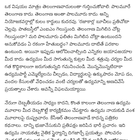
ఒక విషయం మాత్రం తెలంగాణవాదులంతా గుర్తించుకోవాలి. పాలమూరే
తెలంగాణ కాదు. తెలంగాణ అంతా పాలమూరు కాదు. అన్ని
నియోజకవర్గాల్లో కులం కార్డులు కుదరవు. ‘రజాకార్ల’ బూచీలు ప్రతిచోటా
చెల్లవు. పాతబస్తీలో ఎంఐఎం గెలుస్తుంది. తెలంగాణ మిగిలిన చోట్ల
గెలుస్తుందా? మరి పాలమూరు ఫలితం మిగిలిన చోట్లా ఉంటుందని
అనుకోవడం ఏ రకంగా హేతుబద్ధం? పాలమూరు దాటితే పరకాల
ఉంటుంది. అయినా ఇప్పుడు ఆలోచించాల్సింది ఎన్నికల జయాపజయాల
మీద కాదు. ఉద్యమం మీద సాగుతున్న కుట్రల మీద. శత్రువు చర్యల మీద.
గత కొద్దికాలంగా జరుగుతున్నది గమనించండి. మొన్నమొన్నటిదాకా
ఉద్యమపార్టీ ఎమ్మెల్యేలను చీల్చడం, విద్యార్థులపై ఉక్కుపాదం మోప డం,
వందల కేసులతో వేధించడం వంటి చర్యలతో ఉద్యమాన్ని అణచివేసే
ప్రయత్నాలు చేశారు. అవన్నీ విఫలమయ్యాయి.
నేరుగా దెబ్బతీయడం సాధ్యం కాదని, కొంత కాలంగా తెలంగాణ ఉద్యమ
మూలాల మీద దెబ్బకొట్టే కార్యక్షికమం చేపట్టారు. ఉద్యమ నాయకుడి వంశ
మూలాలపై దుష్ప్రచారం. కేసీఆర్ తెలంగాణవాడే కాదన్న పత్రికల
కథనాలు.. దాన్ని భుజానేసుకుని ప్రతిపక్షం జరిపిన భారీ ప్రచారం. ఇది
ఉద్యమ నాయకత్వ నైతిక స్థైర్యాన్ని దిగజార్చే ప్రయత్నం. పోలవరం