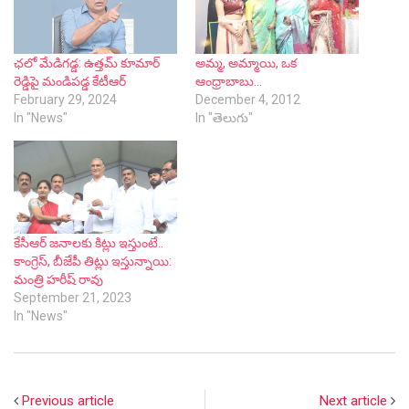
ఛలో మేడిగడ్డ: ఉత్తమ్ కూమార్
అమ్మ, అమ్మాయి, ఒక
రెడ్డిపై మండిపడ్డ కేటీఆర్
ఆంధ్రాబాబు…
February 29, 2024
December 4, 2012
In "News"
In "తెలుగు"
కేసీఆర్ జనాలకు కిట్లు ఇస్తుంటే..
కాంగ్రెస్, బీజేపీ తిట్లు ఇస్తున్నాయి:
మంత్రి హరీష్ రావు
September 21, 2023
In "News"
Previous article
Next article