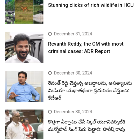
Stunning clicks of rich wildlife in HCU
December 31, 2024
Revanth Reddy, the CM with most
criminal cases: ADR Report
December 30, 2024
రేవంత్ రెడ్డి చెప్తున్న అబద్ధాలను, అసత్యాలను
మీడియా యథాతథంగా ప్రచురితం చేస్తుంది:
కేటీఆర్
December 30, 2024
కొత్తగా ఏర్పాటు చేసే స్కిల్ యూనివర్సిటీకి
మన్మోహన్ సింగ్ పేరు పెట్టాలి: హరీష్ రావు