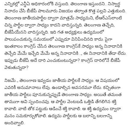
ఎన్నికల్లో ఎన్డీఏ అధికారంలోకి వస్తుంది. తెలంగాణ ఇస్తుందని.. నిస్వార్థ
నినాదం చేసి బీజేపీ పాలమూరు విజయం తర్వాత కొత్త పల్లవి ఎత్తుకుంది.
తెలంగాణ జాతీయపార్టీల ద్వారా మాత్రమే సాధ్యమని, టీఆర్‌ఎస్‌లాంటి
చిన్న పార్టీల ద్వారా సాధ్యం కాదని వాదిస్తున్నది. తెలంగాణ తెచ్చేది,
బీజేపీయేనని వాదిస్తున్నది. ఇది గత అధ్యక్షులు ఉద్యమంలో
పాలుపంచుకున్న సమయంలో ఎప్పుడూ వినిపించినది కాదు. పైగా
ఇంతకాలం కాంగ్రెస్ చేసిన తెలంగాణ కాంగ్రెస్‌కే సాధ్యం అన్న నినాదానికి
తెచ్చేది మేమే ఇచ్చేది మేమే అన్న నినాదానికి .., ఈ నినాదానికి తేడా లేదు.
ఇప్పుడు బీజేపీ అదే దారి ఎంచుకుంటున్నదా? కాంగ్రెస్ దారిలోనే బీజేపీ
వెళుతున్నదా?
నిజమే.., తెలంగాణ ఇవ్వడం జాతీయ పార్టీలకే సాధ్యం. ఆ విషయంలో
ఎవరికీ అనుమానాలు లేవు. ఉండాల్సిన అవసరమూ లేదు. కచ్చితంగా
జాతీయ పార్టీలు పూనుకున్నప్పుడే తెలంగాణ సాధ్యం. అయితే తమంత
తాముగా అవి స్పందించవు. ఆ పార్టీల వెంటబడి ఒత్తిడి తేగలిగిన శక్తి
కావాలి. వాటి తోక పట్టుకు ఆడించే శక్తి కావాలి. ఆ శక్తి ఉద్యమం ద్వారా
మనం సమకూర్చుకోవాలి. ఉద్యమ పార్టీలకు ఆ బలాన్ని బలగాన్ని
అందివ్వాలి.