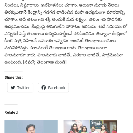
నిందలు, నిష్టూరాలు, అవహేళనలు చూశాం. అయినా మూడు నెలలు
తిరక్కుండానే కేంద్రాన్ని గడగడ లాడించిన మహా ఉద్యమంగా మారడాన్నీ
చూశాం. అదీ తెలంగాణ శక్తి. అందుకే మన లక్ష్యం.. తెలంగాణ సాధనకు
ఉద్యమించడం. కేంద్రంపై తిరుగులేని పోరాటం జరపడం. అదే సమయంలో
ఎన్నికలే వస్తే తెలంగాణ ఉద్యమపార్టీలనే గెలిపించడం. తద్వారా కేంద్రంలో
కీలక పాత్ర వహించే అవకాశం ఇవ్వడం. అందుకే తెలంగాణవాదులు
మరిచిపోవద్దు. పాలమూరే తెలంగాణ కాదు. తెలంగాణ అంతా
పాలమూరూ కాదు. పాలమూరు దాటితే.. పరకాల దాటితే.. పార్లమెంటూ
ఉంటుంది. [నమస్తే తెలంగాణ నుండి]
Share this:
Twitter
Facebook
Related