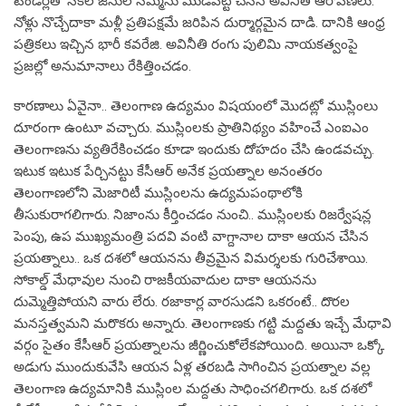
టెండర్లతో సకల జనుల సమ్మెను ముడిపెట్టి చేసిన అవినీతి ఆరోపణలు.
నోళ్లు నొచ్చేదాకా మళ్లీ ప్రతిపక్షమే జరిపిన దుర్మార్గమైన దాడి. దానికి ఆంధ్ర
పత్రికలు ఇచ్చిన భారీ కవరేజి. అవినీతి రంగు పులిమి నాయకత్వంపై
ప్రజల్లో అనుమానాలు రేకిత్తించడం.
కారణాలు ఏవైనా.. తెలంగాణ ఉద్యమం విషయంలో మొదట్లో ముస్లింలు
దూరంగా ఉంటూ వచ్చారు. ముస్లింలకు ప్రాతినిథ్యం వహించే ఎంఐఎం
తెలంగాణను వ్యతిరేకించడం కూడా ఇందుకు దోహదం చేసి ఉండవచ్చు.
ఇటుక ఇటుక పేర్చినట్టు కేసీఆర్ అనేక ప్రయత్నాల అనంతరం
తెలంగాణలోని మెజారిటీ ముస్లింలను ఉద్యమపంథాలోకి
తీసుకురాగలిగారు. నిజాంను కీర్తించడం నుంచి.. ముస్లింలకు రిజర్వేషన్ల
పెంపు, ఉప ముఖ్యమంత్రి పదవి వంటి వాగ్దానాల దాకా ఆయన చేసిన
ప్రయత్నాలు.. ఒక దశలో ఆయనను తీవ్రమైన విమర్శలకు గురిచేశాయి.
సోకాల్డ్ మేధావుల నుంచి రాజకీయవాదుల దాకా ఆయనను
దుమ్మెత్తిపోయని వారు లేరు. రజాకార్ల వారసుడని ఒకరంటే.. దొరల
మనస్తత్వమని మరొకరు అన్నారు. తెలంగాణకు గట్టి మద్దతు ఇచ్చే మేధావి
వర్గం సైతం కేసీఆర్ ప్రయత్నాలను జీర్ణించుకోలేకపోయింది. అయినా ఒక్కో
అడుగు ముందుకువేసి ఆయన ఏళ్ల తరబడి సాగించిన ప్రయత్నాల వల్ల
తెలంగాణ ఉద్యమానికి ముస్లింల మద్దతు సాధించగలిగారు. ఒక దశలో