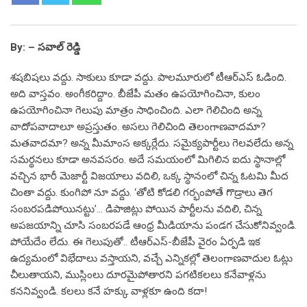
By: – సవాల్‌ రెడ్డి
శషబిషలు వద్దు. సాకులు కూడా వద్దు. పాలమూరులో టీఆర్‌ఎస్ ఓడింది.
అది వాస్తవం. అంగీకరిద్దాం. బీజేపీ మతం ఉపయోగించినా, కులం
ఉపయోగించినా గెలుపు మాత్రం సాధించింది. ఎలా గెలిచింది అన్న
వాదోపవాదాలూ అప్రస్తుతం. అసలు గెలిచింది తెలంగాణవాదమా?
మతవాదమా? అన్న మీమాంస అక్కర్లేదు. సమైక్యపార్టీలు గెలవలేదు అన్న
సమర్థనలు కూడా అనవసరం. అదే సమయంలో మిగిలిన ఐదు స్థానాల్లో
వచ్చిన భారీ మెజార్టీ విజయాలు వదిలి, ఒక్క స్థానంలో చిన్న ఓటమి మీద
చింతా వద్దు. కుంగిపో నూ వద్దు. ‘తోటి కోడలి గర్భంపోతే గొడ్రాలు తెగ
సంబరపడిపోయినట్టు’… డిపాజిట్లు పోయిన పార్టీలను వదిలి, చిన్న
అపజయాన్ని చూసి సంబరపడే ఆంధ్ర మీడియాను పండగ చేసుకోనివ్వండి.
పోయేదేం లేదు. ఈ గెలుపుతో.. టీఆర్‌ఎస్-బీజేపీ వైరం ఏర్పడి ఇక
ఉద్యమంలో విభేదాలు వస్తాయని, వచ్చే ఎన్నికల్లో తెలంగాణవాదుల ఓట్లు
చీలుతాయని, ముస్లింలు దూరమైపోతారని పగటికలలు కనేవాళ్లను
కననివ్వండి. కలలు కనే హక్కు వాళ్లకూ ఉంది కదా!