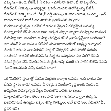
ఎక్కువగా ఉంది. బీజేపీకి ఏ రకంగా చూసినా అలాంటి హక్కు లేదు.
టీఆర్‌ఎస్ ఏకపక్షంగా అభ్యర్థిని ప్రకటించిందని ఆరోపిస్తున్న బీజేపీ
టీఆర్‌ఎస్ కన్నా ముందే.. కిషన్‌ రెడ్డి తెలంగాణ పోరు యాత్ర సందర్భంగానే
పాలమూరులో పోటీకి దిగుతామని ప్రకటించిన విషయం
మరగుపరుస్తున్నది. ఒకవేళ టీఆర్‌ఎస్ వైఖరి ఏకపక్షమైతే సమస్య
పరిష్కారానికి జేఏసీ ఉంది కదా. అక్కడ చర్చల ద్వారా పరిష్కారం కానంత
సమస్యా అది. అందుకు ఆ పార్టీ తరఫున కనీస ప్రయత్నమైనా జరిగిందా?
అది వదిలేసి నా అసలు బీజేపీకి మహబూబ్‌నగర్‌లో అభ్యర్థి ఉన్నాడా?
మాజీ టీఆర్‌ఎస్ నాయకుడిని పార్టీలో చేర్చుకొని మరీ పోటీకి దిగడం
ఎందుకు? అతనికి టీఆర్‌ఎస్‌ను మద్దతు ఇమ్మనడం ఏం నీతి? జేఏసీ
కనుక ధైర్యం చేసి టీఆర్‌ఎస్‌కు మద్దతు ఇచ్చి ఉంటే ఈ పాటికి బీజేపీ జేఏసీ
నుంచి బయటకు వచ్చి ఉండేది కాదా?
ఇక ‘మిగిలిన స్థానాల్లో మేము మద్దతు ఇచ్చాం అనడం, అది రాజీనామా
చేసిన స్థానం కాదు’ అనడం ఏ రకమైన సంకేతాన్ని ప్రజలకు పంపింది.
ఉద్యమం నడుస్తున్నది సీట్లు పంచుకోవడానికి, హక్కులు
మాట్లాడుకోడానికా.. తెలంగాణ సాధనకా? గెలవడం ద్వారా ఉద్యమ
బలనిరూపణే ఉద్యమ లక్ష్యం తప్ప హక్కులు అనే వాదనలు ఏమిటి? ఏం
వైఖరి ఇది?