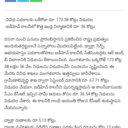
-వివిధ పథకాలకు ఒకేరోజు రూ. 173.38 కోట్లు విడుదల
-ఐడీహెచ్ కాలనీలో కొత్త ఇండ్ల నిర్మాణానికి రూ. 36 కోట్లు
దసరా నుంచి పనులు ప్రారంభిస్తానని ప్రకటించిన రాష్ట్ర ప్రభుత్వం
అందుకుతగ్గట్టుగానే సన్నాహాలు మొదలుపెట్టింది. డ్వాక్రా, సెర్ప్,
అభయహస్తం పథకాలతోపాటు ఐడీహెచ్ కాలనీకి, పీజీసెంటర్లకు, ఆర్ అండ్
బీ విభాగానికి నిధులను కేటాయించింది. మంగళవారం ఒక్కరోజే 173 కోట్ల
38 లక్షల 56 వేల నిధులను విడుదలచేసి సంచలనం సృష్టించింది. ఈ
మేరకు వివిధ శాఖలు మంగళవారం ఉత్తర్వులు జారీచేశాయి.
గ్రామీణాభివృద్ధి శాఖ ద్వారా సెప్టెంబర్ మాసానికి రూ. 67.71 కోట్లు
విడుదల చేయగా, ఐడీహెచ్ కాలనీని పునర్నిర్మిస్తామని ఆ కాలనీవాసులకు
సీఎం కేసీఆర్ ఇచ్చిన హామీ అమలు కోసం రూ. 36.54 కోట్ల నిధులను
విడుదల చేశారు. ఈ కాలనీకి గాంధీ జయంతి రోజున కేసీఆర్ శంకుస్థాపన
చేయనున్నారు.
డ్వాక్రా రుణాలకు రూ.5.13 కోట్లు
డ్వాక్రా మహిళలకు వడ్డీలేని రుణాల పథకం కింద రూ.ఐదు కోట్ల 13 లక్షల