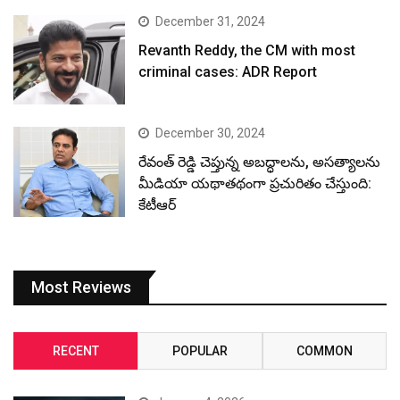
December 31, 2024
Revanth Reddy, the CM with most
criminal cases: ADR Report
December 30, 2024
రేవంత్ రెడ్డి చెప్తున్న అబద్ధాలను, అసత్యాలను
మీడియా యథాతథంగా ప్రచురితం చేస్తుంది:
కేటీఆర్
Most Reviews
RECENT
POPULAR
COMMON