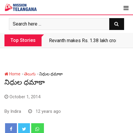
Skip
to
content
Top Stories
Revanth makes Rs. 1.38 lakh crore debt 
-
-
Home
తెలుగు
నిధుల ధమాకా
నిధుల ధమాకా
October 1, 2014
By
Indira
12 years ago
Whatsapp