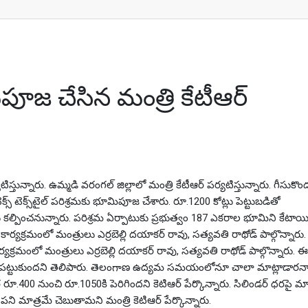
రి కేటీఆర్
ూమిపూజ చేసిన మంత్రి కేటీఆర్
్తున్నారు. ఉమ్మడి వరంగల్‌ జిల్లాలో మంత్రి కేటీఆర్‌ పర్యటిస్తున్నారు. గీస
క్స్‌ టెక్స్‌టైల్‌ పరిశ్రమకు భూమిపూజ చేశారు. రూ.1200 కోట్లు పెట్టుబడితో
ల్పించనున్నారు. పరిశ్రమ ఏర్పాటుకు ప్రభుత్వం 187 ఎకరాల భూమిని కేటాయి
యక్రమంలో మంత్రులు ఎర్రబెల్లి దయాకర్‌ రావు, సత్యవతి రాథోడ్‌ పాల్గొన్నారు.
ఈ కార్యక్రమంలో మంత్రులు ఎర్రబెల్లి దయాకర్ రావు, సత్యవతి రాథోడ్ పాల్గొన్నారు.
గా పట్టుకుందని తెలిపారు. తెలంగాణ ఉద్యమ సమయంలోనూ చాలా మాట్లాడారన్నా
ర రూ.400 నుంచి రూ.1050కి పెరిగిందని కెటిఆర్ పేర్కొన్నారు. సిలిండర్ ధరపై మాత
ని మాత్రమే చెబుతామని మంత్రి కెటిఆర్ పేర్కొన్నారు.