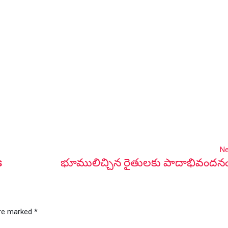
Ne
s
భూములిచ్చిన రైతులకు పాదాభివందనం 
are marked
*