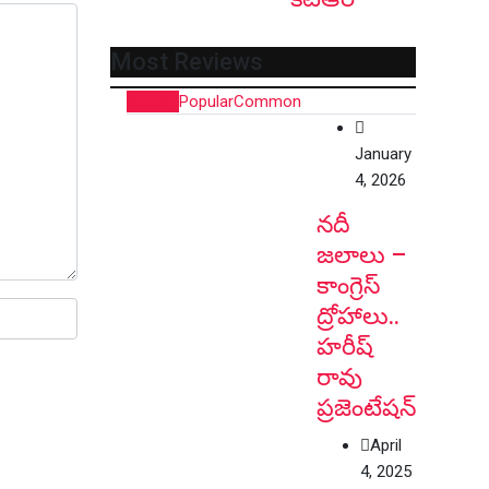
Most Reviews
Recent
Popular
Common
January
4, 2026
నదీ
జలాలు –
కాంగ్రెస్
ద్రోహాలు..
హరీష్
రావు
ప్రజెంటేషన్
April
4, 2025