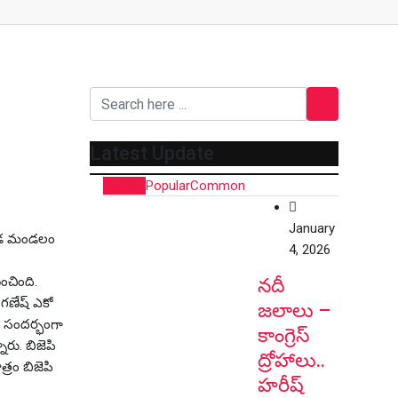
Latest Update
Recent
Popular
Common
January
ుకొండ మండలం
4, 2026
ంచింది.
నదీ
 గణేష్ ఎకో
జలాలు –
 ఈ సందర్భంగా
కాంగ్రెస్
రు. బిజెపి
ద్రోహాలు..
్రం బిజెపి
హరీష్