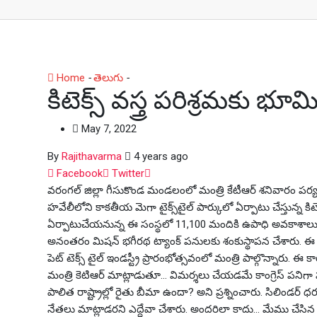
Home
-
తెలుగు
-
కిటెక్స్ వస్త్ర పరిశ్రమకు భూమిపూజ చేసిన మంత్
కిటెక్స్ వస్త్ర పరిశ్రమకు భ
May 7, 2022
By
Rajithavarma
4 years ago
Whatsapp
Facebook
Twitter
వరంగల్ జిల్లా గీసుకొండ మండలంలో మంత్రి కేటీఆర్ శనివారం పర్యటిస
హవేలీలోని కాకతీయ మెగా టైక్స్‌టైల్‌ పార్కులో ఏర్పాటు చేస్తున్న కిటె
ఏర్పాటుచేయనున్న ఈ సంస్థలో 11,100 మందికి ఉపాధి అవకాశాలు క
అనంతరం మిషన్‌ భగీరథ ట్యాంక్‌ పనులకు శంకుస్థాపన చేశారు. ఈ కార్
పెట్ టెక్స్ టైల్ ఇండస్ట్రీ ప్రారంభోత్సవంలో మంత్రి పాల్గొన్నారు. 
మంత్రి కెటిఆర్ మాట్లాడుతూ… విమర్శలు చేయడమే కాంగ్రెస్ పని
పాలిత రాష్ట్రాల్లో రైతు బీమా ఉందా? అని ప్రశ్నించారు. సిలిండర్ ధ
నేతలు మాట్లాడరని ఎద్దేవా చేశారు. అందరిలా కాదు… మేము చేసిన ప