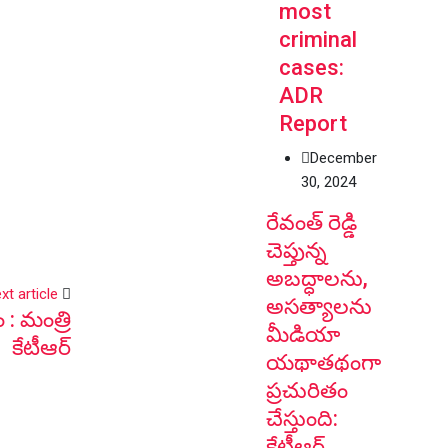
most
criminal
cases:
ADR
Report
December
30, 2024
రేవంత్ రెడ్డి
చెప్తున్న
అబద్ధాలను,
xt article
అసత్యాలను
: మంత్రి
మీడియా
కేటీఆర్
యథాతథంగా
ప్రచురితం
చేస్తుంది:
కేటీఆర్