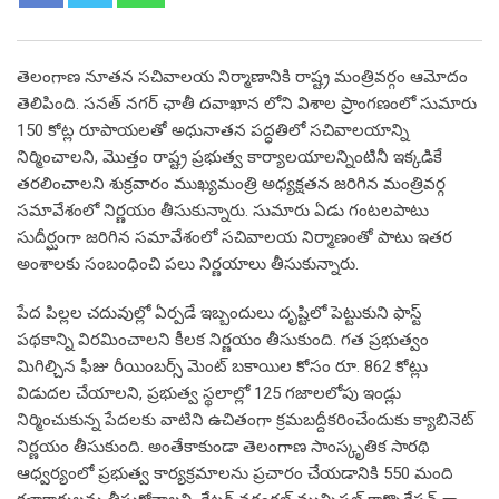
తెలంగాణ నూతన సచివాలయ నిర్మాణానికి రాష్ట్ర మంత్రివర్గం ఆమోదం
తెలిపింది. సనత్ నగర్ ఛాతీ దవాఖాన లోని విశాల ప్రాంగణంలో సుమారు
150 కోట్ల రూపాయలతో అధునాతన పద్ధతిలో సచివాలయాన్ని
నిర్మించాలని, మొత్తం రాష్ట్ర ప్రభుత్వ కార్యాలయాలన్నింటినీ ఇక్కడికే
తరలించాలని శుక్రవారం ముఖ్యమంత్రి అధ్యక్షతన జరిగిన మంత్రివర్గ
సమావేశంలో నిర్ణయం తీసుకున్నారు. సుమారు ఏడు గంటలపాటు
సుదీర్ఘంగా జరిగిన సమావేశంలో సచివాలయ నిర్మాణంతో పాటు ఇతర
అంశాలకు సంబంధించి పలు నిర్ణయాలు తీసుకున్నారు.
పేద పిల్లల చదువుల్లో ఏర్పడే ఇబ్బందులు దృష్టిలో పెట్టుకుని ఫాస్ట్
పథకాన్ని విరమించాలని కీలక నిర్ణయం తీసుకుంది. గత ప్రభుత్వం
మిగిల్చిన ఫీజు రీయింబర్స్ మెంట్ బకాయిల కోసం రూ. 862 కోట్లు
విడుదల చేయాలని, ప్రభుత్వ స్థలాల్లో 125 గజాలలోపు ఇండ్లు
నిర్మించుకున్న పేదలకు వాటిని ఉచితంగా క్రమబద్దీకరించేందుకు క్యాబినెట్
నిర్ణయం తీసుకుంది. అంతేకాకుండా తెలంగాణ సాంస్కృతిక సారథి
ఆధ్వర్యంలో ప్రభుత్వ కార్యక్రమాలను ప్రచారం చేయడానికి 550 మంది