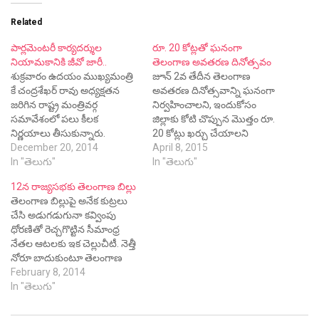
Related
పార్లమెంటరీ కార్యదర్శుల
రూ. 20 కోట్లతో ఘనంగా
నియామకానికి జీవో జారీ..
తెలంగాణ అవతరణ దినోత్సవం
శుక్రవారం ఉదయం ముఖ్యమంత్రి
జూన్ 2వ తేదీన తెలంగాణ
కే చంద్రశేఖర్ రావు అధ్యక్షతన
అవతరణ దినోత్సవాన్ని ఘనంగా
జరిగిన రాష్ట్ర మంత్రివర్గ
నిర్వహించాలని, ఇందుకోసం
సమావేశంలో పలు కీలక
జిల్లాకు కోటి చొప్పున మొత్తం రూ.
నిర్ణయాలు తీసుకున్నారు.
20 కోట్లు ఖర్చు చేయాలని
ఇందులో ప్రధానంగా పార్లమెంటరీ
December 20, 2014
మంగళవారం ముఖ్యమంత్రి కే
April 8, 2015
కార్యదర్శుల నియామకాలకు రాష్ట్ర
In "తెలుగు"
చంద్రశేఖర్ రావు అధ్యక్షతన
In "తెలుగు"
మంత్రివర్గం అంగీకారం తెలిపింది.
జరిగిన మంత్రివర్గ సమావేశంలో
12న రాజ్యసభకు తెలంగాణ బిల్లు
రాజకీయ నాయకత్వ
నిర్ణయం తీసుకున్నారు. అన్ని
తెలంగాణ బిల్లుపై అనేక కుట్రలు
అవసరాలను దృష్టిలో పెట్టుకుని
ప్రభుత్వ కార్యాలయాలపై జాతీయ
చేసి అడుగడుగునా కవ్వింపు
ఆరుగురు పార్లమెంటరీ
పతాకావిష్కరణ చేయాలని, జూన్
ధోరణితో రెచ్చగొట్టిన సీమాంధ్ర
కార్యదర్శులను నియమించాలని
2 నుండి 8 వరకు వారం పాటు
నేతల ఆటలకు ఇక చెల్లుచీటీ. నెత్తీ
సీఎం ప్రకటించిన నేపథ్యంలో ఈ
గ్రామస్థాయి నుండి రాష్ట్రస్థాయి
నోరూ బాదుకుంటూ తెలంగాణ
నిర్ణయం తీసుకున్నారు. అయితే
వరకు ఉత్సవాలు నిర్వహించాలని,
ఏర్పాటు జరగదు, బ్రహ్మాస్త్రం
February 8, 2014
కొన్ని రాష్ట్రాల్లో కార్యదర్శుల ఎంపిక
చివరిరోజు ముగింపు…
ఉపయోగించాను అని ప్రగల్భాలు
In "తెలుగు"
విషయంలో చట్టపరమైన
పలికిన సీఎం కిరణ్‌కుమార్ రెడ్డి,
సమస్యలు ఎదురైనట్లు
సీమాంధ్ర నేతలకు చెంపపెట్టులా
సమావేశంలో చర్చకు…