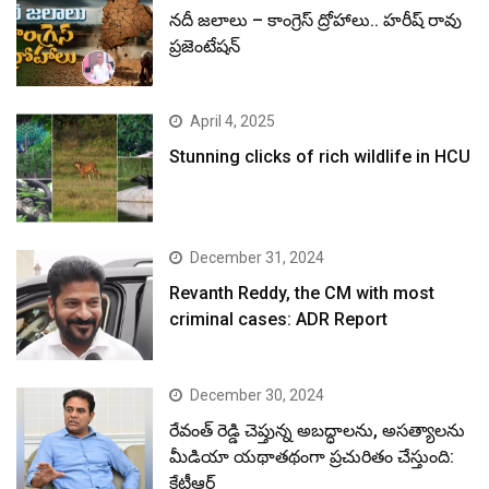
నదీ జలాలు – కాంగ్రెస్ ద్రోహాలు.. హరీష్ రావు
ప్రజెంటేషన్
April 4, 2025
Stunning clicks of rich wildlife in HCU
December 31, 2024
Revanth Reddy, the CM with most
criminal cases: ADR Report
December 30, 2024
రేవంత్ రెడ్డి చెప్తున్న అబద్ధాలను, అసత్యాలను
మీడియా యథాతథంగా ప్రచురితం చేస్తుంది:
కేటీఆర్