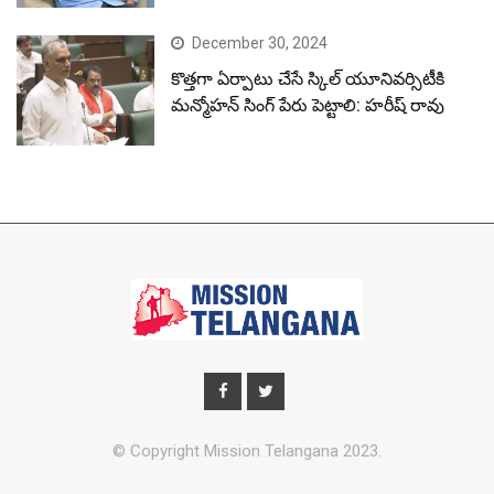
December 30, 2024
కొత్తగా ఏర్పాటు చేసే స్కిల్ యూనివర్సిటీకి
మన్మోహన్ సింగ్ పేరు పెట్టాలి: హరీష్ రావు
© Copyright Mission Telangana 2023.