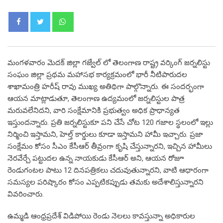
Whatsapp
మంగళవారం మెదక్ జిల్లా గజ్వేల్ లో తెలంగాణ రాష్ట్ర వర్కింగ్ జర్నలిస్టు
సంఘం జిల్లా ప్రథమ మహాసభ కార్యక్రమంలో భారీ నీటిపారుదల
శాఖామంత్రి హరీష్ రావు ముఖ్య అతిథిగా పాల్గొన్నారు. ఈ సందర్భంగా
ఆయన మాట్లాడుతూ, తెలంగాణ ఉద్యమంలో జర్నలిస్టుల పాత్ర
మరువలేనిదని, వారి సంక్షేమానికి ప్రభుత్వం అధిక ప్రాధాన్యత
ఇస్తుందన్నారు. ప్రతి జర్నలిస్టుకూ పని చేసే చోట 120 గజాల స్థలంలో ఇల్లు
నిర్మించి ఇస్తామని, హెల్త్ కార్డులు కూడా ఇస్తామని హామీ ఇచ్చారు. ప్రజా
సంక్షేమం కోసం సీఎం కేసీఆర్ తీవ్రంగా కృషి చేస్తున్నారని, ఇచ్చిన హామీలు
నెరవేర్చే పట్టుదల ఉన్న నాయకుడు కేసీఆర్ అని, ఆయన రోజూ
రెండుగంటల పాటు 12 దినపత్రికలు చదువుతున్నారని, వాటి ఆధారంగా
సమస్యల పరిష్కారం కోసం ఎప్పటికప్పుడు తమకు అదేశాలిస్తున్నారని
వివరించారు.
ఉమ్మడి ఆంధ్రప్రదేశ్ విడిపోయి రెండు నెలలు కావస్తున్నా అధికారుల