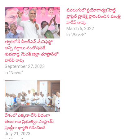
ములుగులో ప్రయోగాత్మక హెల్త్
ప్రొఫైల్ ప్రాజెక్ట్ ప్రారంభించిన మంత్రి
హరీష్ రావు
March 5, 2022
In "తెలుగు"
త్వరలోనే బీఆర్ఎస్ మేనిఫెస్టో..
అన్ని వర్గాలు సంతోషపడే
శుభవార్త: మెదక్ జిల్లా తూప్రాన్‌లో
హరీష్ రావు
September 27, 2023
In "News"
దేశంలో ఎక్కడా లేని విధంగా
తెలంగాణ ప్రభుత్వం ఎంప్లాయ్
ఫ్రెండ్లీగా ఖ్యాతి గడించింది
July 21, 2023