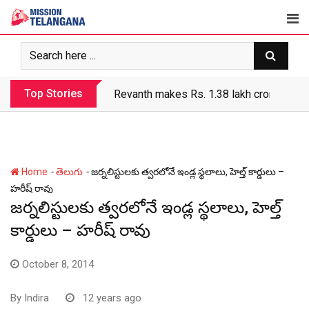
Skip
to
content
Top Stories
Revanth makes Rs. 1.38 lakh crore debt 
-
-
Home
తెలుగు
జర్నలిస్టులకు త్వరలోనే ఇండ్ల స్థలాలు, హెల్త్ కార్డులు –
హరీష్ రావు
జర్నలిస్టులకు త్వరలోనే ఇండ్ల స్థలాలు, హెల్త్
కార్డులు – హరీష్ రావు
October 8, 2014
By
Indira
12 years ago