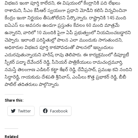
విభజన ఇంకా పూర్తి కాలేదని, ఈ విషయంలో కేంద్రానికి పది లేఖలు
రాశామని, సీఎం కేసీఆర్ స్వయంగా ప్రధాని మోడీని కలిసి విన్నవించినా
కేంద్రం ఇంకా నిర్ణయం తీసుకోలేదని పేర్కొన్నారు. రాష్ట్రానికి 145 మంది
ఐఏఎస్ లు అవసరం ఉండగా ప్రస్తుతం కేవలం 60 మంది మాత్రమే
ఉన్నారని, వారిలో 10 మందికి పైగా ఏపీ ప్రభుత్వంలో నియమించబడ్డారని
చెప్పారు. ఇలాంటి పరిస్థితుల్లో పాలన ఎలా ముందుకు సాగుతుందని,
అధికారుల విభజన పూర్తి కాకపోవడంతో పాలనలో ఇబ్బందులు
ఎదురవుతున్నాయని హరీష్ రావు తెలిపారు. ఈ కార్యక్రమంలో డిప్యూటీ
స్పీకర్ పద్మా దేవేందర్ రెడ్డి, సీనియర్ పాత్రికేయులు రామచంద్రమూర్తి,
నమస్తే తెలంగాణ ఎడిటర్ కట్టా శేఖర్ రెడ్డి, దేవీప్రసాద్, ప్రముఖ కవి నందిని
సిద్ధారెడ్డి, గాయకుడు దేశపతి శ్రీనివాస్, ఎంపీలు కొత్త ప్రభాకర్ రెడ్డి, బీబీ
పాటిల్ తదితరులు పాల్గొన్నారు.
Share this:
Twitter
Facebook
Related