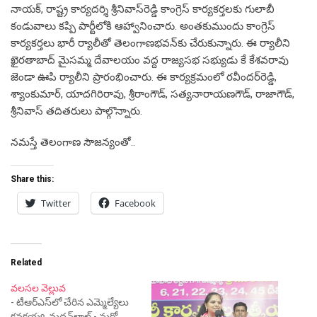
నాయక్, రాష్ట్ర కార్యదర్శి శ్రీనివాస్‌రెడ్డి కాంగ్రెస్ కార్యకర్తలకు గులాబీ
కండువాలు కప్పి పార్టీలోకి ఆహ్వానించారు. అంతకుముందు కాంగ్రెస్
కార్యకర్తలు భారీ ర్యాలీతో తెలంగాణభవన్‌కు చేరుకున్నారు. ఈ ర్యాలీని
ఖైరతాబాద్ మైసమ్మ దేవాలయం వద్ద రాజ్యసభ సభ్యుడు కే కేశవరావు
జెండా ఊపి ర్యాలీని ప్రారంభించారు. ఈ కార్యక్రమంలో రవీందర్‌రెడ్డి,
శ్యాంకుమార్, యాదగిరిరావు, శ్రీరాంగౌడ్, సత్యనారాయణగౌడ్, రాజాగౌడ్,
శ్రీనివాస్ తదితరులు పాల్గొన్నారు.
నమస్తే తెలంగాణ సౌజన్యంతో..
Share this:
Twitter
Facebook
Related
వలసల వెల్లువ
- టీఆర్‌ఎస్‌లో చేరిన ఎమ్మెల్యేలు
కనకయ్య, మదన్‌లాల్ - మరో