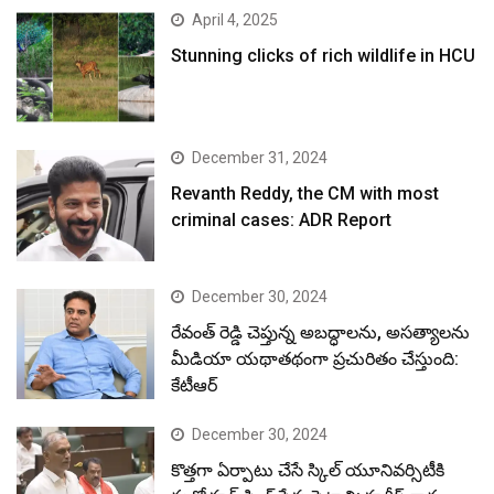
April 4, 2025
Stunning clicks of rich wildlife in HCU
December 31, 2024
Revanth Reddy, the CM with most
criminal cases: ADR Report
December 30, 2024
రేవంత్ రెడ్డి చెప్తున్న అబద్ధాలను, అసత్యాలను
మీడియా యథాతథంగా ప్రచురితం చేస్తుంది:
కేటీఆర్
December 30, 2024
కొత్తగా ఏర్పాటు చేసే స్కిల్ యూనివర్సిటీకి