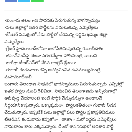
-బంగారు తెలంగాణ సాధనకు పెరుగుతున్న భాగస్వామ్యం
-పలు జిల్లాల్లో ఇతర పార్టీలను వదులుతున్న ఎమ్మెల్యేలు
-కేసీఆర్ సమక్షంలో నేడు పార్టీలో చేరనున్న ఇద్దరు ఖమ్మం జిల్లా
ఎమ్మెల్యేలు
-గ్రేటర్ హైదరాబాద్‌లోనూ బలోపేతమవుతున్న గులాబీదళం
-జీహెచ్‌ఎంసీపై జెండా ఎగురవేద్దాం: హోంమంత్రి నాయిని
-భారీగా టీఆర్‌ఎస్‌లో చేరిన కాంగ్రెస్ శ్రేణులు
-గులాబీ కండువాలు కప్పి ఆహ్వానించిన ఉపముఖ్యమంత్రి
మహమూద్‌అలీ
బంగారు తెలంగాణ సాధనలో భాగస్వాములు పెరుగుతున్నారు. ఎన్నికల్లో
ఇతర పార్టీల నుంచి గెలిచినా.. సాధించిన తెలంగాణను అన్నిరంగాల్లో
అభివృద్ధి చేయాలంటే ఇంటి పార్టీకి వెన్నుదన్నుగా ఉండాలనే
నిర్ణయానికొస్తున్నారు. ఒక్కొక్కరుగా.. పార్టీలకతీతంగా గులాబీ నీడన
చేరుతున్నారు. ఇప్పటికే పలు జిల్లాల్లో పలు పార్టీల ప్రజాప్రతినిధులు
టీఆర్‌ఎస్ కండువాను కప్పుకోగా… తాజాగా మరో ఇద్దరు ఎమ్మెల్యేలు
సోమవారం కారు ఎక్కనున్నారు. దీంతో శాసనసభలో అధికార పార్టీ