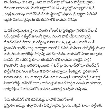
సాంకేతికంగా కాకున్నా… ఆదిలాబాద్ జిల్లాలో ఇతర పార్టీలకు స్థానం
లేకుండా పోయింది. మెదక్ జిల్లాలో 2014 ఎన్నికల్లో ముఖ్యమంత్రి కే
చంద్రశేఖర్‌రావు పోటీచేసిన రెండు స్థానాల్లో ప్రధాన ప్రత్యర్థిగా నిలిచిన
ఇద్దరు నేతలు ప్రస్తుతం టీఆర్‌ఎస్‌లోకి రావడం విశేషం.
మెదక్ పార్లమెంటు స్థానం నుంచి కేసీఆర్‌కు ప్రత్యర్థిగా నిలిచిన సీహెచ్
నరేంద్రనాథ్, గజ్వేల్ అసెంబ్లీ స్థానం నుంచి పోటీ చేసిన నర్సారెడ్డి
టీఆర్‌ఎస్‌లో చేరారు. మరోవైపు మాజీ మంత్రి, ప్రస్తుతం మెదక్ ఎంపీ
స్థానానికి కాంగ్రెస్ పార్టీ అభ్యర్థిగా బరిలో నిలిచిన సునీతాలకా్ష్మరెడ్డి ముఖ్య
అనుచరుడు బాల్‌రెడ్డి హస్తాన్ని వదిలిరావడం, ఆయనతో పాటు జిన్నారం
ఎంపీపీ రవీందర్‌రెడ్డి కూడా టీఆర్‌ఎస్‌లోకి రావడం కాంగ్రెస్ పార్టీకి
కోలుకోలేని దెబ్బ తగిలినట్లయింది. గేటర్ హైదరాబాద్‌లోనూ టీఆర్‌ఎస్
పార్టీలోకి వలసలు జోరుగా కొనసాగుతున్నాయి. కీలకమైన ఖైరతాబాద్
నియోజకవర్గం నుంచి కార్మిక నేత, మాజీ మంత్రి పి.జనార్ధన్‌రెడ్డి కుమార్తె
విజయారెడ్డి, ఆమెతో పాటు భారీఎత్తున ఇతర పార్టీల నుంచి నాయకులు,
కార్యకర్తలు టీఆర్‌ఎస్‌లోకి రావడం సరికొత్త ఊపును తెచ్చింది.
నేడు టీఆర్‌ఎస్‌లోకి కనకయ్య, బాణోత్ మదన్‌లాల్
ప్రస్తుతం ఖమ్మం జిల్లా వంతు వచ్చినట్లనిపిస్తుంది. ఇక్కడ కూడా పార్టీలకు