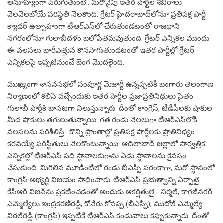
అనూహ్యంగా పెరుగుతుంటే.. మరోవైపు ఇతర పార్టీల శిబిరాలు
వెలవెలబోయే పరిస్థితి నెలకొంది. గ్రేటర్ హైదరాబాద్‌లోనూ ప్రతిపక్ష పార్టీ
క్యాడర్ ఉత్సాహంగా టీఆర్‌ఎస్‌లో చేరుతుండటంతో రాజధాని
నగరంలోనూ గులాబీదళం బలోపేతమవుతుంది. గ్రేటర్ ఎన్నికల ముందు
ఈ వలసలు భారీఎత్తున కొనసాగుతుండటంతో ఇతర పార్టీల్లో గ్రేటర్
ఎన్నికలపై ఇప్పటినుంచే బెంగ మొదలైంది.
ముఖ్యంగా శాసనసభలో సంపూర్ణ మెజార్టీ ఉన్నప్పటికీ బంగారు తెలంగాణ
నిర్మాణంలో కలిసి వచ్చేందుకు ఇతర పార్టీల ప్రజాప్రతినిధులు సైతం
గులాబీ పార్టీకి బాసటగా నిలుస్తున్నారు. దీంతో కాంగ్రెస్, టీడీపీలకు షాకుల
మీద షాకులు తగులుతున్నాయి. గత రెండు నెలలుగా టీఆర్‌ఎస్‌లోకి
వలసలను పరిశీలిస్తే.. కొన్ని ప్రాంతాల్లో ప్రతిపక్ష పార్టీలకు ప్రాతినిథ్యం
కరవయ్యే పరిస్థితులు నెలకొంటున్నాయి. ఆదిలాబాద్ జిల్లాలో సార్వత్రిక
ఎన్నికల్లో టీఆర్‌ఎస్ పది స్థానాలకుగాను ఏడు స్థానాలను కైవసం
చేసుకుంది. మిగిలిన మూడింటిలో రెండు బీఎస్పీ పరంకాగా, మరో స్థానంలో
కాంగ్రెస్ అభ్యర్థి విజయం సాధించారు. టీఆర్‌ఎస్ ప్రభుత్వాన్ని ఏర్పాటై..
కేసీఆర్ విజన్‌ను ప్రకటించడంతో అందుకు ఆకర్షితులై… నిర్మల్, కాగజ్‌నగర్
ఎమ్మెల్యేలు ఇంద్రకరణ్‌రెడ్డి, కోనేరు కోనప్ప (బీఎస్పీ), ముదోల్ ఎమ్మెల్యే
విఠల్‌రెడ్డి (కాంగ్రెస్) ఇప్పటికే టీఆర్‌ఎస్ కండువాలు కప్పుకున్నారు. దీంతో