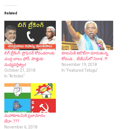
Related
బిగ్ బ్రేకింగ్: ప్రొఫెసర్ కోదండరాంకు
కూటమికి కటౌట్‌గా మారుతున్న
చంద్ర బాబు ఫోన్. పొత్తుకు
కోదండ…. టీజేఎస్‌లో నిరాశ…!!!
మధ్యవర్తిత్వం!
November 19, 2018
October 21, 2018
In "Featured Telugu"
In "Articles"
మహాకూటమికి ప్రజామోదం
లేదా..???
November 6, 2018