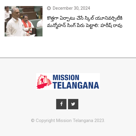
December 30, 2024
కొత్తగా ఏర్పాటు చేసే స్కిల్ యూనివర్సిటీకి
మన్మోహన్ సింగ్ పేరు పెట్టాలి: హరీష్ రావు
© Copyright Mission Telangana 2023.