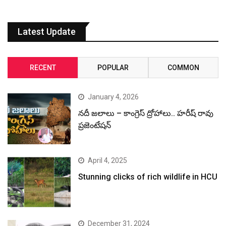
Latest Update
RECENT
POPULAR
COMMON
January 4, 2026
నదీ జలాలు – కాంగ్రెస్ ద్రోహాలు.. హరీష్ రావు
ప్రజెంటేషన్
April 4, 2025
Stunning clicks of rich wildlife in HCU
December 31, 2024