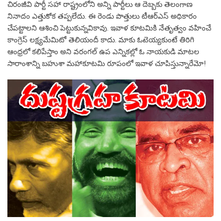
చిరంజీవి పార్టీ సహా రాష్ట్రంలోని అన్ని పార్టీలు ఆ దెబ్బకు తెలంగాణ
నినాదం ఎత్తుకోక తప్పలేదు. ఈ రెండు పొత్తులు టీఆర్‌ఎస్ అధికారం
చేపట్టాలని ఆశించి పెట్టుకున్నవికావు. ఇవాళ కూటమికి నేతృత్వం వహించే
కాంగ్రెస్ లక్ష్యమేమిటో తెలియందీ కాదు. మాకు ఓటెయ్యకుంటే తిరిగి
ఆంధ్రలో కలిపేస్తాం అని వరంగల్ ఉప ఎన్నికల్లో ఓ నాయకుడి మాటల
సారాంశాన్ని బహుశా మహాకూటమి రూపంలో ఇవాళ చూపిస్తున్నారేమో!