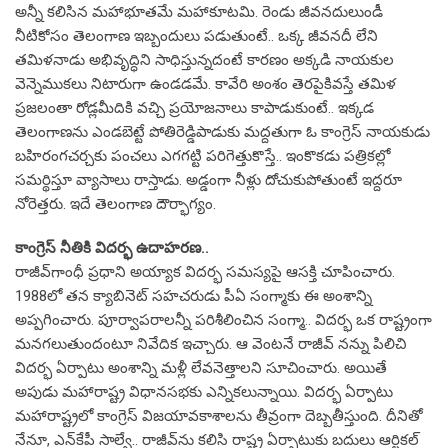
అన్నీ కలిసిన మహాభూతమే మహాకూటమి. రెండు జీవనదులుండీ
నీటికోసం తెలంగాణ ఇబ్బందులు పడుతుంటే.. ఒక్క జీవనదీ లేని
తమిళనాడు అభివృద్ధిని సాధిస్తున్నదంటే కారణం అక్కడి నాయకుల
వెన్నెముకలు నిటారుగా ఉండడమే. కావేరి అంశం తెరపైకివస్తే తమిళ
ప్రజలంతా రోడ్లమీదికి వచ్చి ప్రయోజనాలు కాపాడుకుంటే.. ఇక్కడ
తెలంగాణను ఎండబెట్టే పోతిరెడ్డిపాడుకు మద్దతుగా ఓ కాంగ్రెస్ నాయకుడు
బహిరంగచర్చకు పంచలు ఎగగట్టి పరిగెత్తుకొస్తే.. ఇంకొకడు పత్రికల్లో
సమర్థిస్తూ వ్యాసాలు రాస్తాడు. అడ్డంగా నీళ్లు దోచుకుపోతుంటే ఇద్దరూ
నోరెత్తరు. ఇదే తెలంగాణ దౌర్భాగ్యం.
కాంగ్రెస్ నీతికి విదర్భ ఉదాహరణ..
రాజీవ్‌గాంధీ ప్రధాని అయ్యాక విదర్భ సమస్యపై ఆసక్తి చూపించారు.
1988లో తన క్యాబినెట్ సహచరుడు పీఏ సంగ్మాకు ఈ అంశాన్ని
అప్పగించారు. పూర్వాపరాలన్నీ పరిశీలించిన సంగ్మా.. విదర్భ ఒక రాష్ట్రంగా
మనగలుతుందంటూ నివేదిక ఇచ్చారు. ఆ వెంటనే రాజీవ్ నన్ను పిలిచి
విదర్భ ఏర్పాటు అంశాన్ని మళ్లీ లేవనెత్తాలని సూచించారు. అయితే
అపుడు మహారాష్ట్ర విధానసభకు ఎన్నికలున్నాయి. విదర్భ ఏర్పాటు
మహారాష్ట్రలో కాంగ్రెస్ విజయావకాశాలను తీవ్రంగా దెబ్బతీస్తుంది. దీనితో
నేనూ, ఎన్‌కేపీ సాల్వే.. రాజీవ్‌ను కలిసి రాష్ట్ర ఏర్పాటుకు బదులు ఆర్టికల్