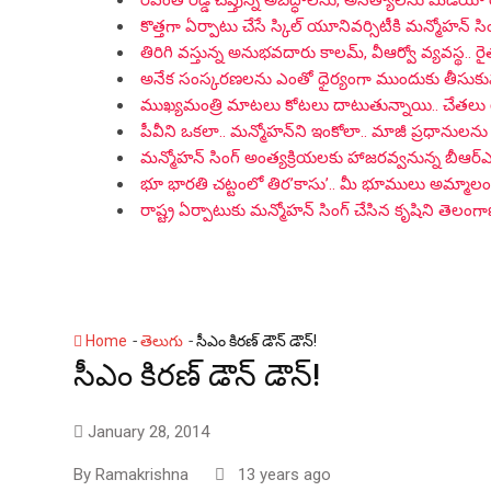
రేవంత్ రెడ్డి చెప్తున్న అబద్ధాలను, అసత్యాలను మీడియా
కొత్తగా ఏర్పాటు చేసే స్కిల్ యూనివర్సిటీకి మన్మోహన్ సిం
తిరిగి వస్తున్న అనుభవదారు కాలమ్‌, వీఆర్వో వ్యవస్థ.. ర
అనేక సంస్కరణలను ఎంతో ధైర్యంగా ముందుకు తీసుకువచ్చిన
ముఖ్యమంత్రి మాటలు కోటలు దాటుతున్నాయి.. చేతలు
పీవీని ఒకలా.. మన్మోహన్‌ని ఇంకోలా.. మాజీ ప్రధానులను 
మన్మోహన్ సింగ్ అంత్యక్రియలకు హాజరవ్వనున్న బీఆర
భూ భారతి చట్టంలో తిర’కాసు’.. మీ భూములు అమ్మాలంటే 
రాష్ట్ర ఏర్పాటుకు మన్మోహన్ సింగ్ చేసిన కృషిని తెలం
-
-
Home
తెలుగు
సీఎం కిరణ్ డౌన్ డౌన్!
సీఎం కిరణ్ డౌన్ డౌన్!
January 28, 2014
By
Ramakrishna
13 years ago