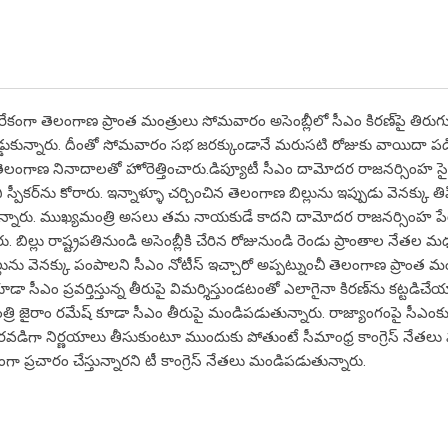
ిరేకంగా తెలంగాణ ప్రాంత మంత్రులు సోమవారం అసెంబ్లీలో సీఎం కిరణ్‌పై తిరు
డ్డుకున్నారు. దీంతో సోమవారం సభ జరక్కుండానే మరుసటి రోజుకు వాయిదా పడ
ై తెలంగాణ నినాదాలతో హోరెత్తించారు.డిప్యూటీ సీఎం దామోదర రాజనర్సింహ స
 స్పీకర్‌ను కోరారు. ఇన్నాళ్ళూ చర్చించిన తెలంగాణ బిల్లును ఇప్పుడు వెనక్కు త
ో ఉన్నారు. ముఖ్యమంత్రి అసలు తమ నాయకుడే కాదని దామోదర రాజనర్సింహ పేర
ు. బిల్లు రాష్ట్రపతినుండి అసెంబ్లీకి చేరిన రోజునుండి రెండు ప్రాంతాల నేతల మ
ల్లును వెనక్కు పంపాలని సీఎం నోటీస్ ఇచ్చారో అప్పట్నుంచీ తెలంగాణ ప్రాంత మ
ా సీఎం ప్రవర్తిస్తున్న తీరుపై విమర్శిస్తుండటంతో ఎలాగైనా కిరణ్‌ను కట్టడిచే
మంత్రి జైరాం రమేష్ కూడా సీఎం తీరుపై మండిపడుతున్నారు. రాజ్యాంగంపై సీ
డిగా నిర్ణయాలు తీసుకుంటూ ముందుకు పోతుంటే సీమాంధ్ర కాంగ్రెస్ నేతలు 
ేకంగా ప్రచారం చేస్తున్నారని టీ కాంగ్రెస్ నేతలు మండిపడుతున్నారు.