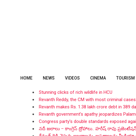
Skip
to
content
HOME
NEWS
VIDEOS
CINEMA
TOURISM
Stunning clicks of rich wildlife in HCU
Revanth Reddy, the CM with most criminal cases
Revanth makes Rs. 1.38 lakh crore debt in 389 d
Revanth government’s apathy jeopardizes Palamu
Congress party’s double standards exposed aga
నదీ జలాలు – కాంగ్రెస్ ద్రోహాలు.. హరీష్ రావు ప్రజెంటేషన