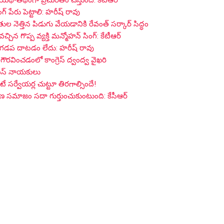
 యథాతథంగా ప్రచురితం చేస్తుంది: కేటీఆర్
గ్ పేరు పెట్టాలి: హరీష్ రావు
ైతుల నెత్తిన పిడుగు వేయడానికి రేవంత్ సర్కార్ సిద్ధం
 గొప్ప వ్యక్తి మన్మోహన్ సింగ్: కేటీఆర్
 గడప దాటడం లేదు: హరీష్ రావు
గౌరవించడంలో కాంగ్రెస్ ద్వంద్వ వైఖరి
్ఎస్ నాయకులు
సర్వేయర్ల చుట్టూ తిరగాల్సిందే!
గాణ సమాజం సదా గుర్తుంచుకుంటుంది: కేసీఆర్