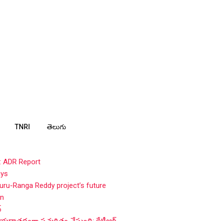
TNRI
తెలుగు
: ADR Report
ays
ru-Ranga Reddy project’s future
in
్