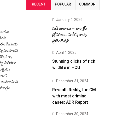
RECENT
POPULAR
COMMON
January 4, 2026
నదీ జలాలు – కాంగ్రెస్
గుబాటు
ద్రోహాలు.. హరీష్ రావు
ింది.
ప్రజెంటేషన్
ైతం సీఎంకు
ిప్పిపంపాలని
April 4, 2025
్కొనగా,
Stunning clicks of rich
ధ్య చీలికలు
wildlife in HCU
ంత్రులు
యాలని
December 31, 2024
ఎంకు అవగాహన
మాత్రం
Revanth Reddy, the CM
with most criminal
cases: ADR Report
December 30, 2024