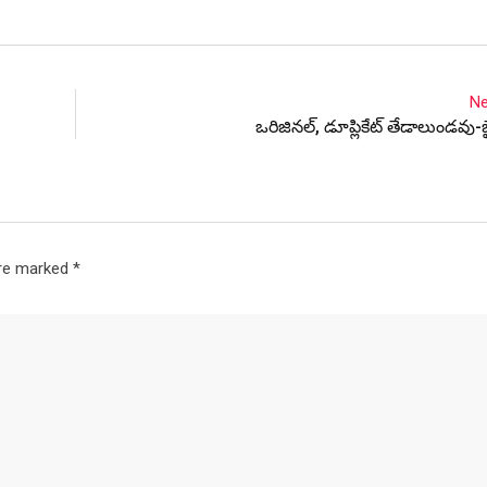
Ne
ఒరిజినల్, డూప్లికేట్ తేడాలుండవు-
are marked
*