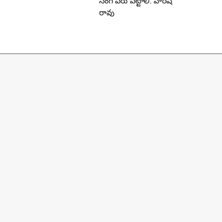
సింగ్ పేరు పెట్టాలి: హరీష్
రావు