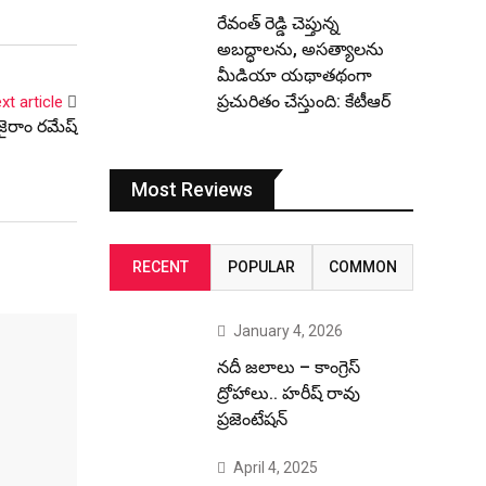
రేవంత్ రెడ్డి చెప్తున్న
అబద్ధాలను, అసత్యాలను
మీడియా యథాతథంగా
ప్రచురితం చేస్తుంది: కేటీఆర్
xt article
జైరాం రమేష్
Most Reviews
RECENT
POPULAR
COMMON
January 4, 2026
నదీ జలాలు – కాంగ్రెస్
ద్రోహాలు.. హరీష్ రావు
ప్రజెంటేషన్
April 4, 2025