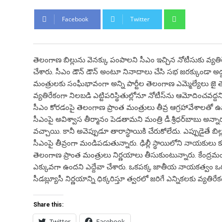
Whatsapp
Facebook
Twitter
తెలంగాణ బిల్లును వెనక్కు పంపాలని సీఎం ఇచ్చిన నోటీసుకు వ్యత
చేశారు. సీఎం డౌన్ డౌన్ అంటూ నినాదాలు చేసి సభ జరక్కుండా అ
మంత్రులకు సంఘీభావంగా అన్ని పార్టీల తెలంగాణ ఎమ్మెల్యేలు జ
వ్యతిరేకంగా నిలబడి ఎట్టిపరిస్థితుల్లోనూ నోటీస్‌ను ఆమోదించవద్దని
సీఎం కోరడంపై తెలంగాణ ప్రాంత మంత్రులు తీవ్ర ఆగ్రహావేశాలత
సీఎంపై అవిశ్వాస తీర్మానం పెడతామని మంత్రి డీ.శ్రీధర్‌బాబు అన్నార
వచ్చాయి. కానీ అవెప్పుడూ తారాస్థాయికి చేరుకోలేదు. ఎప్పుడైతే బి
సీఎంపై తీవ్రంగా మండిపడుతున్నారు. ఢిల్లీ స్థాయిలోని నాయకులు కూడ
తెలంగాణ ప్రాంత మంత్రులు నిర్ణయాలు తీసుకుంటున్నారు. కేంద్ర
ఎక్కువగా ఉందని ఎద్దేవా చేశారు. ఒకపక్క జాతీయ నాయకత్వం ఒరవ
సీడబ్ల్యూసీ నిర్ణయాన్ని ధిక్కరిస్తూ త్వరలో జరిగే ఎన్నికలకు వ్యతిర
Share this:
Twitter
Facebook