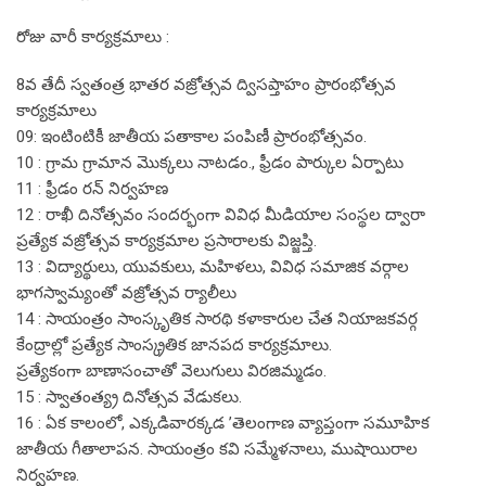
రోజు వారీ కార్యక్రమాలు :
8వ తేదీ స్వతంత్ర భాతర వజ్రోత్సవ ద్విసప్తాహం ప్రారంభోత్సవ
కార్యక్రమాలు
09: ఇంటింటికీ జాతీయ పతాకాల పంపిణీ ప్రారంభోత్సవం.
10 : గ్రామ గ్రామాన మొక్కలు నాటడం., ఫ్రీడం పార్కుల ఏర్పాటు
11 : ఫ్రీడం రన్ నిర్వహణ
12 : రాఖీ దినోత్సవం సందర్భంగా వివిధ మీడియాల సంస్థల ద్వారా
ప్రత్యేక వజ్రోత్సవ కార్యక్రమాల ప్రసారాలకు విజ్జప్తి.
13 : విద్యార్థులు, యువకులు, మహిళలు, వివిధ సమాజిక వర్గాల
భాగస్వామ్యంతో వజ్రోత్సవ ర్యాలీలు
14 : సాయంత్రం సాంస్కృతిక సారథి కళాకారుల చేత నియాజకవర్గ
కేంద్రాల్లో ప్రత్యేక సాంస్క్రతిక జానపద కార్యక్రమాలు.
ప్రత్యేకంగా బాణాసంచాతో వెలుగులు విరజిమ్మడం.
15 : స్వాతంత్య్ర దినోత్సవ వేడుకలు.
16 : ఏక కాలంలో, ఎక్కడివారక్కడ ’తెలంగాణ వ్యాప్తంగా సమూహిక
జాతీయ గీతాలాపన. సాయంత్రం కవి సమ్మేళనాలు, ముషాయిరాల
నిర్వహణ.