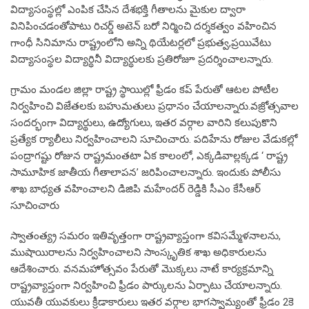
విద్యాసంస్థల్లో ఎంపిక చేసిన దేశభక్తి గీతాలను మైకుల ద్వారా
వినిపించడంతోపాటు రిచర్డ్ అటెన్ బరో నిర్మించి దర్శకత్వం వహించిన
గాంధీ సినిమాను రాష్ట్రంలోని అన్ని థియేటర్లలో ప్రభుత్వ,ప్రయివేటు
విద్యాసంస్థల విద్యార్థినీ విద్యార్థులకు ప్రతిరోజూ ప్రదర్శించాలన్నారు.
గ్రామం మండల జిల్లా రాష్ట్ర స్థాయిల్లో ఫ్రీడం కప్ పేరుతో ఆటల పోటీల
నిర్వహించి విజేతలకు బహుమతులు ప్రధానం చేయాలన్నారు.వజ్రోత్సవాల
సందర్భంగా విద్యార్థులు, ఉద్యోగులు, ఇతర వర్గాల వారిని కలుపుకొని
ప్రత్యేక ర్యాలీలు నిర్వహించాలని సూచించారు. పదిహేను రోజుల వేడుకల్లో
పంద్రాగష్టు రోజున రాష్ట్రమంతటా ఏక కాలంలో, ఎక్కడివాల్లక్కడ ‘ రాష్ట్ర
సామూహిక జాతీయ గీతాలాపన’ జరిపించాలన్నారు. ఇందుకు పోలీసు
శాఖ బాధ్యత వహించాలని డిజిపి మహేందర్ రెడ్డికి సీఎం కేసీఆర్
సూచించారు
స్వాతంత్య్ర సమరం ఇతివృత్తంగా రాష్ట్రవ్యాప్తంగా కవిసమ్మేళనాలను,
ముషాయిరాలను నిర్వహించాలని సాంస్కృతిక శాఖ అధికారులను
ఆదేశించారు. వనమహోత్సవం పేరుతో మొక్కలు నాటే కార్యక్రమాన్ని
రాష్ట్రవ్యాప్తంగా నిర్వహించి ఫ్రీడం పార్కులను ఏర్పాటు చేయాలన్నారు.
యువతీ యువకులు క్రీడాకారులు ఇతర వర్గాల భాగస్వామ్యంతో ఫ్రీడం 2కె