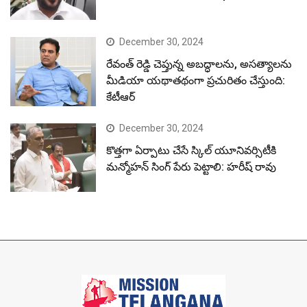
December 30, 2024
రేవంత్ రెడ్డి చెప్తున్న అబద్ధాలను, అసత్యాలను
మీడియా యథాతథంగా ప్రచురితం చేస్తుంది:
కేటీఆర్
December 30, 2024
కొత్తగా ఏర్పాటు చేసే స్కిల్ యూనివర్సిటీకి
మన్మోహన్ సింగ్ పేరు పెట్టాలి: హరీష్ రావు