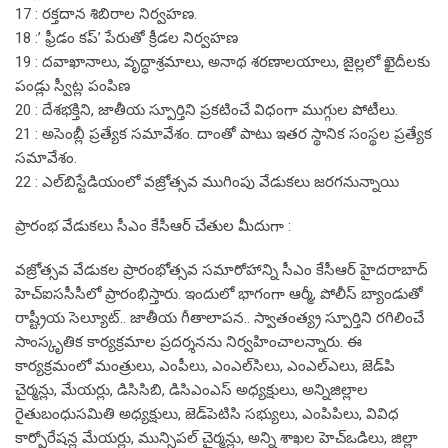
17 : రక్తదాన శిబిరాల నిర్వహణ.
18 :’ ఫ్రీడం కప్’ పేరుతో క్రీడల నిర్వహణ
19 : దవాఖానాలు, వృద్ధాశ్రమాలు, అనాథ శరణాలయాలు, జైల్లలో ఖైదీలకు
పండ్లు స్వీట్ల పంపిణ
20 : దేశభక్తిని, జాతీయ స్పూర్తిని ప్రకటించే విధంగా ముగ్గుల పోటీలు.
21 : అసెంబ్లీ ప్రత్యేక సమావేశం. దాంతో పాటు ఇతర స్థానిక సంస్థల ప్రత్యేక
సమావేశం.
22 : ఎల్‌బిస్టేడియంలో వజ్రోత్సవ ముగింపు వేడుకలు జరగనున్నాయి
ప్రారంభ వేడుకలు సీఎం కేసీఆర్ చేతుల మీదుగా :
వజ్రోత్సవ వేడుకల ప్రారంభోత్సవ సమారోహాన్ని సీఎం కేసీఆర్ హైదరాబాద్
హెచ్‌ఐససీసీలో ప్రారంభిస్తారు. ఇందులో భాగంగా ఆర్మీ, పోలీస్ బ్యాండుతో
రాష్ట్రీయ సెల్యూట్.. జాతీయ గీతాలాపన.. స్వాతంత్య్ర స్పూర్తిని రగిలించే
సాంస్కృతిక కార్యక్రమాల ప్రదర్శనను నిర్వహించాలన్నారు. ఈ
కార్యక్రమంలో మంత్రులు, ఎంపీలు, ఎంఎల్‌సిలు, ఎంఎల్‌ఎలు, జెడ్‌పి
చైర్మన్లు, మేయర్లు, డిసిసిబి, డిసిఎంఎస్ అధ్యక్షులు, అన్నిజిల్లాల
రైతుబంధుసమితి అధ్యక్షులు, జెడ్‌పెటిసి సభ్యులు, ఎంపిపిలు, వివిధ
కార్పోరేషన్ల మేయర్లు, మున్సిపల్ చైర్మన్లు, అన్ని శాఖల హెచ్‌ఒడిలు, జిల్లా