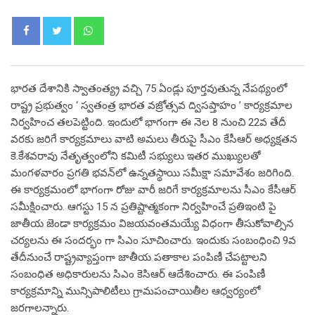
Whatsapp
భారత దేశానికి స్వాతంత్య్ర వచ్చి 75 ఏండ్లు పూర్తవుతున్న నేపథ్యంలో
రాష్ట్ర ప్రభుత్వం ‘ స్వతంత్ర భారత వజ్రోత్సవ ద్విసప్తాహం ’ కార్యక్రమాల
నిర్వహించ తలపెట్టింది. ఇందులో భాగంగా ఈ నెల 8 నుంచి 22వ తేదీ
వరకు జరిగే కార్యక్రమాలు వాటి అమలు తీరుపై సీఎం కేసీఆర్ అధ్యక్షతన
కె.కేశవరావు నేతృత్వంలోని కమిటీ సభ్యులు ఇతర ముఖ్యులతో
మంగళవారం ప్రగతి భవన్‌లో ఉన్నతస్థాయి సమీక్షా సమావేశం జరిగింది.
ఈ కార్యక్రమంలో భాగంగా రోజు వారీ జరిగే కార్యక్రమాలను సీఎం కేసీఆర్
సమీక్షించారు. ఆగస్టు 15 న ప్రతిష్టాత్మకంగా నిర్వహించే ప్రతిఇంటి పై
జాతీయ జెండా కార్యక్రమం విజయవంతమయ్యే విధంగా తీసుకోవాల్సిన
చర్యలను ఈ సందర్భం గా సిఎం సూచించారు. ఇందుకు సంబంధించి 9వ
తేదీనుంచే రాష్ట్రవ్యాప్తంగా జాతీయ పతాకాల పంపిణీ చేపట్టాలని
సంబంధిత అధికారులను సిఎం కెసిఆర్ ఆదేశించారు. ఈ పంపిణీ
కార్యక్రమాన్ని మున్సిపాలిటీలు గ్రామపంచాయితీల ఆధ్వర్యంలో
జరగాలన్నారు.