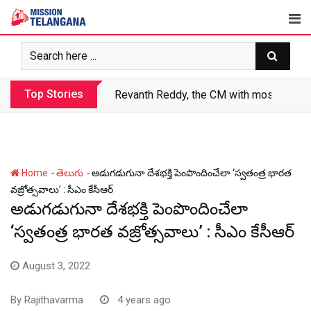
Skip
to
content
Top Stories
Revanth makes Rs. 1.38 lakh crore debt 
-
-
Home
తెలుగు
అడుగడుగునా దేశభక్తి పెంపొందించేలా ‘స్వతంత్ర భారత
వజ్రోత్సవాలు’ : సీఎం కేసీఆర్
అడుగడుగునా దేశభక్తి పెంపొందించేలా
‘స్వతంత్ర భారత వజ్రోత్సవాలు’ : సీఎం కేసీఆర్
August 3, 2022
By
Rajithavarma
4 years ago