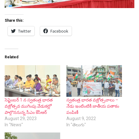
Share this:
Twitter
Facebook
Related
సెప్టెంబర్ 1 న స్వతంత్ర భారత
స్వతంత్ర భారత వజ్రోత్సవాలు –
వజ్రోత్సవ ముగింపు వేడుకల్లో
నేడు ఇంటింటికీ జాతీయ పతాకం
పాల్గొననున్న సీఎం కేసీఆర్
పంపిణీ
August 29, 2023
August 9, 2022
In "News"
In "తెలుగు"