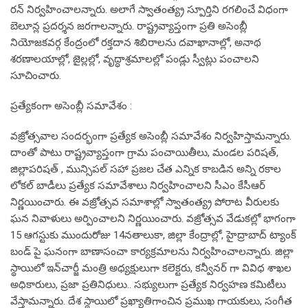
రన్ నిర్వహించాలన్నారు. అలాగే స్వాతంత్య్ర స్పూర్తిని రగలించే విధంగా
బెలూన్ల ప్రదర్శన జరగాలన్నారు. రాష్ట్రవ్యాప్తంగా ప్రతి అసెంబ్లీ
నియోజకవర్గ కేంద్రంలో రక్తదాన శిబిరాలను దవాఖానాల్లో, అనాథ
శరణాలయాల్లో, జైల్లల్లో, వృద్ధాశ్రమాలల్లో పండ్లు స్వీట్లు పంచాలని
సూచించారు.
ప్రత్యేకంగా అసెంబ్లీ సమావేశం :
వజ్రోత్సవాల సందర్భంగా ప్రత్యేక అసెంబ్లీ సమావేశం నిర్వహిస్తామన్నారు.
దాంతో పాటు రాష్ట్రవ్యాప్తంగా గ్రామ పంచాయితీలు, మండల పరిషత్,
జిల్లాపరిషత్ , మున్సిపల్ సహా ప్రజల చేత ఎన్నిక కాబడిన అన్ని రకాల
లోకల్ బాడీలు ప్రత్యేక సమావేశాలు నిర్వహించాలని సీఎం కేసీఆర్
నిర్ణయించారు. ఈ వజ్రోత్సవ సమాశాల్లో స్వాతంత్య్ర పోరాట వీరులకు
ఘన నివాళులు అర్పించాలని నిర్ణయించారు. వజ్రోత్సవ వేడుకల్లో భాగంగా
15 ఆగస్టుకు ముందురోజు 14నతాలుకా, జిల్లా కేంద్రాల్లో, హైద్రాబాద్ ట్యాంక్
బండ్ పై ఘనంగా బాణాసంచా కార్యక్రమాలను నిర్వహించాలన్నారు. జిల్లా
స్థాయిలో ఇన్‌చార్జీ మంత్రి అధ్యక్షులుగా కలెక్టరు, కన్వీనర్ గా వివిధ శాఖల
అధికారులు, ప్రజా ప్రతినిధులు.. సభ్యులుగా ప్రత్యేక నిర్వహణ కమిటీలు
వేస్తామన్నారు. దేశ స్థాయిలో ప్రఖ్యాతిగాంచిన ప్రముఖ గాయకులు, సంగీత