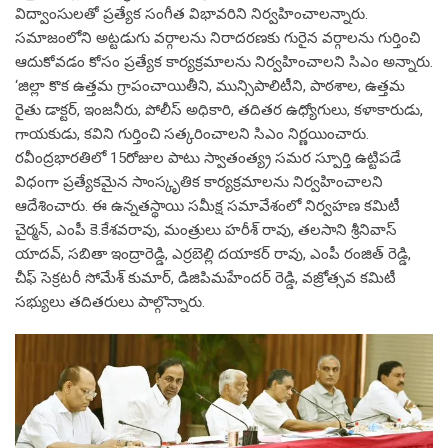
విద్వాంసులతో ప్రత్యేక సంగీత విభావరిని నిర్వహించాలన్నారు.
సమాజంలోని అట్టడుగు వర్గాలను నిరాదరణకు గురైన వర్గాలను గుర్తించి
ఆదుకోవడం కోసం ప్రత్యేక కార్యక్రమాలను నిర్వహించాలని సిఎం అన్నారు.
‘జిల్లా కొక ఉత్తమ గ్రాపంచాయితీని, మున్సిపాలిటీని, పాఠశాల, ఉత్తమ
రైతు డాక్టర్, ఇంజనీరు, పోలీస్ అధికారి, తదితర ఉధ్యోగులు, కళాకారుడు,
గాయకుడు, కవిని గుర్తించి సత్కరించాలని సిఎం నిర్ణయించారు.
రవీంద్రభారతిలో 15రోజుల పాటు స్వాతంత్య్ర సమర స్పూర్తి ఉట్టిపడే
విధంగా ప్రత్యేకమైన సాంస్కృతిక కార్యక్రమాలను నిర్వహించాలని
ఆదేశించారు. ఈ ఉన్నతస్థాయి సమీక్ష సమావేశంలో నిర్వహణ కమిటీ
చైర్మన్, ఎంపీ కె.కేశవరావు, మంత్రులు హరీశ్ రావు, తలసాని శ్రీనివాస్
యాదవ్, సబితా ఇంద్రారెడ్డి, ఎర్రబెల్లి దయాకర్ రావు, ఎంపీ రంజిత్ రెడ్డి,
చీఫ్ సెక్రటరీ సోమేశ్ కుమార్, డిజిపిమహేందర్ రెడ్డి, వజ్రోత్సవ కమిటీ
సభ్యులు తదితరులు పాల్గొన్నారు.