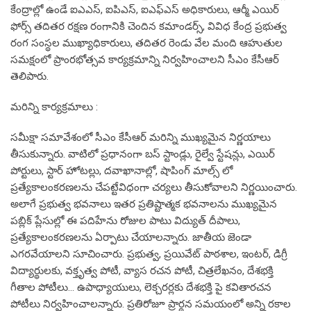
కేంద్రాల్లో ఉండే ఐఎఎస్, ఐపిఎస్, ఐఎఫ్‌ఎస్ అధికారులు, ఆర్మీ ఎయిర్
ఫోర్స్ తదితర రక్షణ రంగానికి చెందిన కమాండర్స్, వివిధ కేంద్ర ప్రభుత్వ
రంగ సంస్థల ముఖ్యాధికారులు, తదితర రెండు వేల మంది ఆహుతుల
సమక్షంలో ప్రాంరభోత్సవ కార్యక్రమాన్ని నిర్వహించాలని సీఎం కేసీఆర్
తెలిపారు.
మరిన్ని కార్యక్రమాలు :
సమీక్షా సమావేశంలో సీఎం కేసీఆర్ మరిన్ని ముఖ్యమైన నిర్ణయాలు
తీసుకున్నారు. వాటిలో ప్రధానంగా బస్ స్టాండ్లు, రైల్వే స్టేషన్లు, ఎయిర్
పోర్టులు, స్టార్ హోటల్లు, దవాఖానాల్లో, షాపింగ్ మాల్స్ లో
ప్రత్యేకాలంకరణలను చేపట్టేవిధంగా చర్యలు తీసుకోవాలని నిర్ణయించారు.
అలాగే ప్రభుత్వ భవనాలు ఇతర ప్రతిష్టాత్మక భవనాలను ముఖ్యమైన
పబ్లిక్ ప్లేసుల్లో ఈ పదిహేను రోజుల పాటు విద్యుత్ దీపాలు,
ప్రత్యేకాలంకరణలను ఏర్పాటు చేయాలన్నారు. జాతీయ జెండా
ఎగరవేయాలని సూచించారు. ప్రభుత్వ, ప్రయివేట్ పాఠశాల, ఇంటర్, డిగ్రీ
విద్యార్థులకు, వక్తృత్వ పోటీ, వ్యాస రచన పోటీ, చిత్రలేఖనం, దేశభక్తి
గీతాల పోటీలు… ఉపాధ్యాయులు, లెక్చరర్లకు దేశభక్తి పై కవితారచన
పోటీలు నిర్వహించాలన్నారు. ప్రతిరోజూ ప్రార్థన సమయంలో అన్ని రకాల