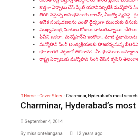
రేవంత్ రెడ్డి చెప్తున్న అబద్ధాలను, అసత్యాలను మీడియా
కొత్తగా ఏర్పాటు చేసే స్కిల్ యూనివర్సిటీకి మన్మోహన్ సిం
తిరిగి వస్తున్న అనుభవదారు కాలమ్‌, వీఆర్వో వ్యవస్థ.. ర
అనేక సంస్కరణలను ఎంతో ధైర్యంగా ముందుకు తీసుకువచ్చిన
ముఖ్యమంత్రి మాటలు కోటలు దాటుతున్నాయి.. చేతలు
పీవీని ఒకలా.. మన్మోహన్‌ని ఇంకోలా.. మాజీ ప్రధానులను 
మన్మోహన్ సింగ్ అంత్యక్రియలకు హాజరవ్వనున్న బీఆర
భూ భారతి చట్టంలో తిర’కాసు’.. మీ భూములు అమ్మాలంటే 
రాష్ట్ర ఏర్పాటుకు మన్మోహన్ సింగ్ చేసిన కృషిని తెలం
-
-
Home
Cover Story
Charminar, Hyderabad’s most searched
Charminar, Hyderabad’s most s
September 4, 2014
By
missiontelangana
12 years ago