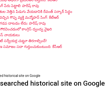
 యథాతథంగా ప్రచురితం చేస్తుంది: కేటీఆర్
గ్ పేరు పెట్టాలి: హరీష్ రావు
ైతుల నెత్తిన పిడుగు వేయడానికి రేవంత్ సర్కార్ సిద్ధం
 గొప్ప వ్యక్తి మన్మోహన్ సింగ్: కేటీఆర్
 గడప దాటడం లేదు: హరీష్ రావు
గౌరవించడంలో కాంగ్రెస్ ద్వంద్వ వైఖరి
్ఎస్ నాయకులు
సర్వేయర్ల చుట్టూ తిరగాల్సిందే!
గాణ సమాజం సదా గుర్తుంచుకుంటుంది: కేసీఆర్
 historical site on Google
earched historical site on Google