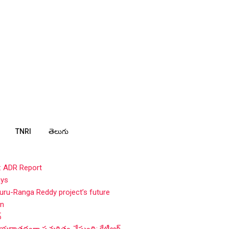
TNRI
తెలుగు
: ADR Report
ays
ru-Ranga Reddy project’s future
in
్