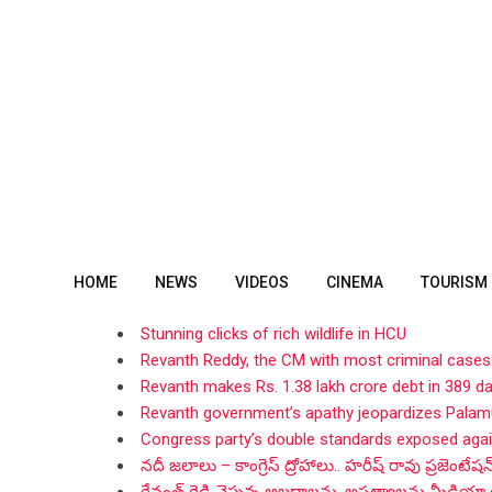
Skip
to
content
HOME
NEWS
VIDEOS
CINEMA
TOURISM
Stunning clicks of rich wildlife in HCU
Revanth Reddy, the CM with most criminal cases
Revanth makes Rs. 1.38 lakh crore debt in 389 d
Revanth government’s apathy jeopardizes Palamu
Congress party’s double standards exposed aga
నదీ జలాలు – కాంగ్రెస్ ద్రోహాలు.. హరీష్ రావు ప్రజెంటేషన