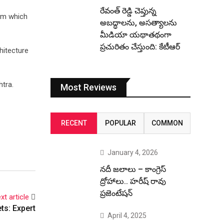
రేవంత్ రెడ్డి చెప్తున్న
eum which
అబద్ధాలను, అసత్యాలను
మీడియా యథాతథంగా
ప్రచురితం చేస్తుంది: కేటీఆర్
hitecture
htra.
Most Reviews
RECENT
POPULAR
COMMON
January 4, 2026
నదీ జలాలు – కాంగ్రెస్
ద్రోహాలు.. హరీష్ రావు
ప్రజెంటేషన్
xt article
ts: Expert
April 4, 2025