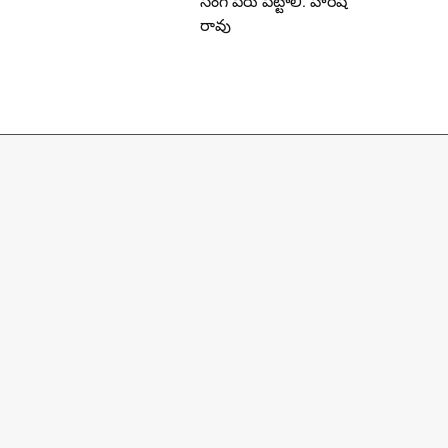
సింగ్ పేరు పెట్టాలి: హరీష్
రావు