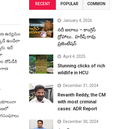
RECENT
POPULAR
COMMON
January 4, 2026
నదీ జలాలు – కాంగ్రెస్
లంగాణ ఉద్యమం
ద్రోహాలు.. హరీష్ రావు
్కడే ఉండేలా
ప్రజెంటేషన్
రు. ఇదే
తూ
April 4, 2025
ల దోపిడీకి
Stunning clicks of rich
లంగాణ
wildlife in HCU
December 31, 2024
,
Revanth Reddy, the CM
with most criminal
 అనుకూలంగా
cases: ADR Report
గాణలో
్యోగసంఘాలు
December 30, 2024