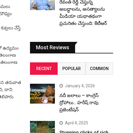
రేవంత్ రెడ్డి చెప్తున్న
ు అమలు
అబద్ధాలను, అసత్యాలను
మౌఢ్యం
మీడియా యథాతథంగా
ప్రచురితం చేస్తుంది: కేటీఆర్
్రలు చేస్తే
Most Reviews
 మరో ఉద్యమం
ి తెలంగాణ
ర, తెలంగాణ
RECENT
POPULAR
COMMON
ులైన తరువాత
January 4, 2026
ి, దాని
నదీ జలాలు – కాంగ్రెస్
తెలిపారు.
ద్రోహాలు.. హరీష్ రావు
ప్రజెంటేషన్
April 4, 2025
Stunning clicks of rich