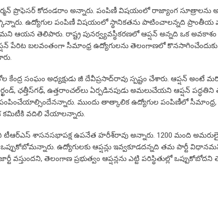
చైర్మన్ ప్రొఫెసర్ కోదండరాం అన్నారు. పంపిణీ విషయంలో రాజ్యాంగ సూత్రాలన
న్నారు. ఉద్యోగుల పంపిణీ విషయంలో స్థానికతను పాటించాలన్నది ప్రాంతీయ 
ున్నామని ఆయన తెలిపారు. రాష్ట్ర పునర్వ్యవస్థీకరణలో ఆప్షన్ అన్నది ఒక అవకాశం
్షన్ పేరిట బలవంతంగా సీమాంధ్ర ఉద్యోగులను తెలంగాణలో కొనసాగించేందుకు కుట
ారు.
వోల కేంద్ర సంఘం అధ్యక్షుడు జీ దేవీప్రసాద్‌రావు స్పష్టం చేశారు. ఆప్షన్ అంటే
్ఖండ్, ఛత్తీస్‌గఢ్, ఉత్తరాంచల్‌లు ఏర్పడినపుడు అమలుచేయని ఆప్షన్ పద్ధతిన
ికి పంపించేయాల్సిందేనన్నారు. ముందు తాత్కాలిక ఉద్యోగుల పంపిణీలో సీమాంధ్
ేక కమిటీకి వదిలి వేయాలన్నారు.
చబోమని టీఆర్‌ఎస్ శాసనసభాపక్ష ఉపనేత హరీశ్‌రావు అన్నారు. 1200 మంది అమర
ఒప్పుకోబోమన్నారు. ఉద్యోగులకు ఆప్షన్లు ఇవ్వకూడదన్నది తమ పార్టీ విధానమన
్టీ వస్తుందని, తెలంగాణ ప్రభుత్వం ఆప్షన్లను ఎట్టి పరిస్థితుల్లో ఒప్పుకోబోదని 