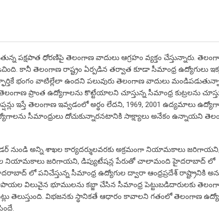
 చూపుతున్న పక్షపాత ధోరణిపై తెలంగాణ వాదులు ఆగ్రహం వ్యక్తం చేస్తున్నారు. తె
చింది. కానీ తెలంగాణ రాష్ట్రం ఏర్పడిన తర్వాత కూడా సీమాంధ్ర ఉద్యోగులు ఇక
్ఫూర్తికే భంగం వాటిల్లేలా ఉందని పలువురు తెలంగాణ వాదులు మండిపడుతున్నా
తెలంగాణ ప్రాంత ఉద్యోగాలను కొట్టేయాలని చూస్తున్న సీమాంధ్ర కుట్రలను చూస్
షన్లు ఇస్తే తెలంగాణ ఇవ్వడంలో అర్థం లేదని, 1969, 2001 ఉద్యమాలు ఉద్యోగా
యోగాలను సీమాంధ్రులు దోచుకున్నారనటానికి సాక్ష్యాలు అనేకం ఉన్నాయని తె
ెండర్ నుండి అన్ని శాఖల కార్యదర్శులవరకు అక్రమంగా నియామకాలు జరిగాయని
గుల నియామకాలు జరిగాయని, డిప్యుటేషన్ల పేరుతో చాలామంది హైదరాబాద్ లో
రాబాద్ లో పనిచేస్తున్న సీమాంధ్ర ఉద్యోగుల ద్వారా ఆంధ్రప్రదేశ్ రాష్ట్రానికి
ల రూపాయల విలువైన భూములను కబ్జా చేసిన సీమాంధ్ర పెట్టుబడిదారులకు తెలం
నట్లు తెలుస్తుంది. విభజనకు స్థానికతే ఆధారం కావాలని గతంలో తెలంగాణ ఉద
ిందే.