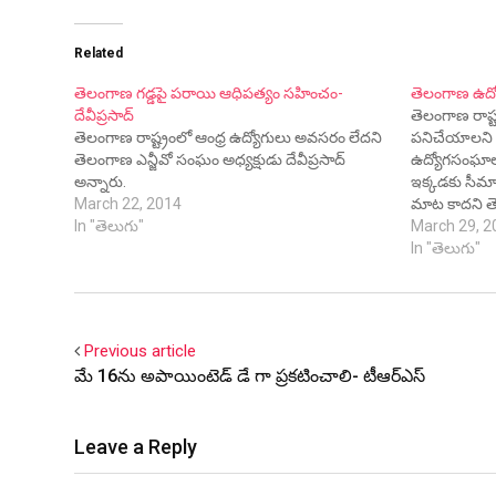
Related
తెలంగాణ గడ్డపై పరాయి ఆధిపత్యం సహించం-
తెలంగాణ ఉద్యో
దేవీప్రసాద్
తెలంగాణ రాష్
తెలంగాణ రాష్ట్రంలో ఆంధ్ర ఉద్యోగులు అవసరం లేదని
పనిచేయాలని 
తెలంగాణ ఎన్జీవో సంఘం అధ్యక్షుడు దేవీప్రసాద్
ఉద్యోగసంఘాల న
అన్నారు.
ఇక్కడకు సీమా
March 22, 2014
మాట కాదని తె
In "తెలుగు"
ఉద్యోగులు చేరి
March 29, 2
అవుతుందని వా
In "తెలుగు"
Previous article
మే 16ను అపాయింటెడ్ డే గా ప్రకటించాలి- టీఆర్ఎస్
Leave a Reply