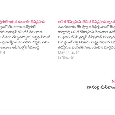
గులే ఇక్కడ ఉండాలి- దేవీప్రసాద్
అనిల్ గోస్వామిని కలిసిన దేవీప్రసాద్ బృం
ట్రంలో తెలంగాణ ఉద్యోగులే
మంగళవారం లేక్ వ్యూ అతిధిగృహంలో కేంద
కమలనాథన్ కమిటీకి తెలంగాణ
కార్యదర్శి అనిల్ గోస్వామిని తెలంగాణ ఉద్
ేతలు తేల్చిచెప్పారు. ఆప్షన్ల పేరుతో
సంఘాల జేఏసీ చైర్మన్ దేవీప్రసాద్ పలువుర
ంధ్ర ఉద్యోగులను తరలించొద్దని, తమ
సభ్యులతో వెళ్లి కలిశారు. రాష్ట్ర విభజ
లంగాణ ఆఫీసుల్లోకి సీమాంధ్ర
ఉద్యోగుల పంపిణీకి సంబంధించిన మార్గదర
తే ప్రతీ ఆఫీసు ఒక ఉద్యమక్షేత్రం
014
జారీలో ఏమాత్రం ఆలస్యం చేయొద్దని అనిల్ 
May 14, 2014
రు హెచ్చరించారు.
విజ్ఞప్తి చేస్తూ ఒక వినతి పత్రం అందజేశారు.
In "తెలుగు"
గిర్ గ్లానీ కమిషన్ లోని అంశాలను విభజన
సంబంధించిన మార్గదర్శకాల్లో తీసుకోవాలన
వినతిపత్రంలో…
N
దాసరిపై మనీలాండర