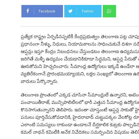
Whatsapp
Facebook
Twitter
ప్రత్యేక రాష్ట్రం ఏర్పడినప్పటికీ కేంద్రప్రభుత్వం తెలంగాణ పట్ల
ప్రధానంగా నీళ్ళు, నిధులు, నియామకాలను సాధించుకునే దిశగా నడి
ఆప్షన్లు ఇస్తూ కేంద్రం నిబంధనలు చేస్తుండటం తెలంగాణ ఉద్యమస
జరిగితే మళ్ళీ ఉద్యమం చేయడానికికూడా సిద్ధమని, ఆప్షన్ల పేరుతో 
ఊరుకోమని హెచ్చరించారు. సీమాంధ్ర ఉద్యోగులు ఇక్కడే ఉండేలా ఆప్
వ్యతిరేకంగానే ప్రారంభమయ్యాయని, లక్షల సంఖ్యలో తెలంగాణ ఉద్
వాదులు పేర్కొన్నారు.
తెలంగాణ ప్రాంతంలో ఎక్కడ చూసినా సీమాంధ్రులే ఉన్నారని, అట
పంచాయితీరాజ్, మున్సిపాలిటీలలో భారీ ఎత్తున సీమాంధ్ర ఉద్యో
కొనసాగుతున్నారని తెలిపారు. ఇదంతా చూస్తుంటే ఆప్షన్ల సాకుతో హైద
పనులు పూర్తిచేసుకోవడానికి, హైదరాబాద్ చుట్టుపక్కల వేలకోట్
ఎలాంటి సమస్యలు రాకుండా ఉండాలనే దీర్ఘకాలిక కుట్రకు పాల్పడి
కమల్ నాథన్ కమిటీకి అనేక నివేదికలు సమర్పించిన విషయం తెలిస