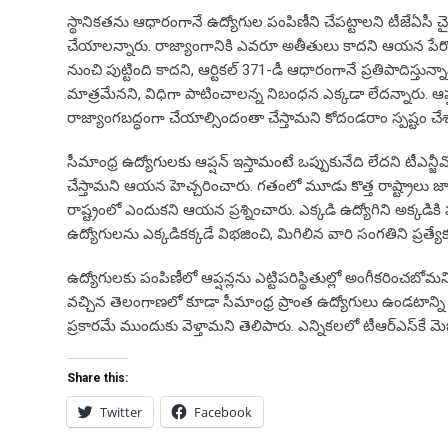
స్థానికతను ఆధారంగానే ఉద్యోగుల పంపిణీని చేపట్టాలని టీజేఏసీ 
చేయాలన్నారు. రాజ్యాంగానికి ఎవరూ అతీతులు కాదని ఆయన పేర్కొ
నుంచి పుట్టింది కాదని, ఆర్టికల్ 371-డీ ఆధారంగానే ప్రతిపాదిస్త
మాత్రమేనని, విధిగా పాటించాలన్న నిబంధన ఎక్కడా లేదన్నారు. ఆప
రాజ్యాంగబద్ధంగా చేయాల్సిందంతా చేస్తామని కోదండరాం స్పష్టం చేశ
సీమాంధ్ర ఉద్యోగులకు ఆప్షన్ ఇస్తామంటే ఒప్పుకునేది లేదని టీఎన్జీ
చేస్తామని ఆయన హెచ్చరించారు. గతంలో మూడు కొత్త రాష్ట్రాలు జార
రాష్ట్రంలో ఎందుకని ఆయన ప్రశ్నించారు. ఎక్కడి ఉద్యోగిని అక్కడ
ఉద్యోగులను ఎక్కడికక్కడే విభజించి, మిగిలిన వారి సంగతిని ప్రత్య
ఉద్యోగులకు పంపిణీలో ఆప్షన్లను ఎట్టిపరిస్థితుల్లో అంగీకరిం
వచ్చిన తెలంగాణలో కూడా సీమాంధ్ర ప్రాంత ఉద్యోగులు ఉండటాన్ని 
ప్రకారమే ముందుకు వెళ్తామని తెలిపారు. ఎన్నికలలో టీఆర్‌ఎస్‌కే మెజార
Share this:
Twitter
Facebook