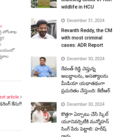
wildlife in HCU
December 31, 2024
దం
Revanth Reddy, the CM
్ర హోంశాఖ
with most criminal
యోగ
ు
cases: ADR Report
న సమయంలో
్శకాల
December 30, 2024
గోస్వామికి
రేవంత్ రెడ్డి చెప్తున్న
 610 జీవో,
కు
అబద్ధాలను, అసత్యాలను
ి
మీడియా యథాతథంగా
ప్రచురితం చేస్తుంది: కేటీఆర్
ext article
ింగ్ కేసు!!
December 30, 2024
కొత్తగా ఏర్పాటు చేసే స్కిల్
యూనివర్సిటీకి మన్మోహన్
సింగ్ పేరు పెట్టాలి: హరీష్
రావు