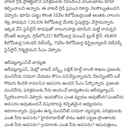
వాటర్ గ్రిడ్ ప్రాజెక్టులోనే పరిశ్రమలకు నీరందించే వెసులుబాటు కూడా
కల్పించాలని అన్నారు. ఈ వాటర్ గ్రిడ్ ప్రపంచ రికార్డు నెలకొల్పుతుందని
చెప్పారు. భూమి చుట్టు కొలత 33వేల కిలోమీటర్లయితే అంతకు నాలుగు
రెట్ల పొడవున 1,26,036 కిలోమీటర్ల మేరకు పైపులైన్లు వేస్తామన్నారు.
ఇక్కడ వేసే పైప్‌లైన్ పొడవుతో నాలుగుసార్లు భూమిని చుట్టి రావచ్చని
కేసీఆర్ అన్నారు. గ్రిడ్‌లో5,227 కిలోమీటర్ల మెయిన్ ట్రంక్ లైన్, 45,809
కిలోమీటర్ల సెకండరీ నెట్‌వర్క్, 75వేల కిలోమీటర్ల డిస్ట్రిబ్యూటరీ నెట్‌వర్క్
పైప్‌లైన్ నిర్మిస్తామని సీఎం చెప్పారు.
ఆర్‌డబ్ల్యూఎస్‌దే బాధ్యత..
ఆర్‌డబ్ల్యూఎస్, మెట్రో వాటర్ వర్క్స్, పబ్లిక్ హెల్త్ లాంటి శాఖలు ప్రజలకు
మంచినీరు సరఫరా చేయడం కోసం పనిచేస్తున్నాయని, వీటన్నింటినీ ఒకే
గొడుగు కిందికి రావలసిన అవసరం ఉందని సీఎం పేర్కొన్నారు. ప్రజలకు
మంచినీరు, పరిశ్రమలకు నీరు అందించే బాధ్యతలను ఆర్‌డబ్ల్యూఎస్
స్వీకరించాలని చెప్పారు. ఇందుకోసం ఎంత వ్యయం అవుతోంది?ఎంతనీరు
అవసరం అవుతుందనే విషయాలపై కచ్చితమైన అధ్యయనం
జరగాలన్నారు. ప్రస్తుతం ఉన్న మంచినీటి సరఫరా వ్యవస్థకు, పరిశ్రమలకు
ఎంత నీరు అవసరం? హైదరాబాద్‌తో పాటు ఇతర పట్టణ ప్రాంతాలకు
ఎంత నీరు అవసరం? గ్రామాలకు ఎంత నీరు అవసరం? ఆసుపత్రులు,