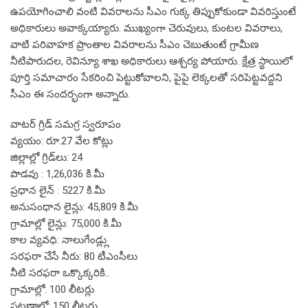
ఉపయోగించాలి వంటి వివరాలను సీఎం గుక్క తిప్పుకోకుండా వివరిస్తుంటే
అధికారులు అవాక్కయ్యారు. ముఖ్యంగా చెరువులు, కుంటల వివరాలు,
వాటి పరివాహక ప్రాంతాల వివరాలను సీఎం చెబుతుంటే గ్రామీణ
నీటిపారుదల, రెవిన్యూ శాఖ అధికారులు ఆశ్చర్య పోయారు. క్షేత్ర స్థాయిలో
పూర్తి సమాచారం సేకరించి పెట్టుకోవాలని, పైపై లెక్కలతో సరిపెట్టవద్దని
సీఎం ఈ సందర్భంగా అన్నారు.
వాటర్ గ్రిడ్ సమగ్ర స్వరూపం
వ్యయం: రూ.27 వేల కోట్లు
జిల్లాల్లో గ్రిడ్‌లు: 24
పొడవు : 1,26,036 కి.మీ
ప్రధాన లైన్ : 5227 కి.మీ
అనుసంధాన లైన్లు: 45,809 కి.మీ
గ్రామాల్లో లైన్లు: 75,000 కి.మీ
కాల వ్యవధి: నాలుగేండ్ల్లు
సరఫరా చేసే నీరు: 80 టీఎంసీలు
నీటి సరఫరా ఒక్కొక్కరికి..
గ్రామాల్లో: 100 లీటర్లు
పట్టణాల్లో: 150 లీటర్లు