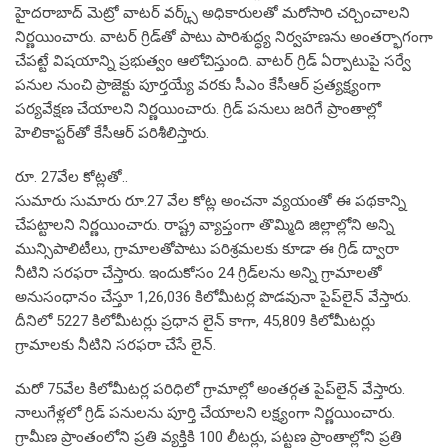
హైదరాబాద్ మెట్రో వాటర్ వర్క్స్ అధికారులతో మరోసారి చర్చించాలని
నిర్ణయించారు. వాటర్ గ్రిడ్‌తో పాటు పారిశుద్ధ్య నిర్వహణను అంతర్భాగంగా
చేపట్టే విషయాన్ని ప్రభుత్వం ఆలోచిస్తుంది. వాటర్ గ్రిడ్ ఏర్పాటుపై సర్వే
పనుల నుంచి ప్రాజెక్టు పూర్తయ్యే వరకు సీఎం కేసీఆర్ ప్రత్యక్ష్యంగా
పర్యవేక్షణ చేయాలని నిర్ణయించారు. గ్రిడ్ పనులు జరిగే ప్రాంతాల్లో
హెలికాప్టర్‌తో కేసీఆర్ పరిశీలిస్తారు.
రూ. 27వేల కోట్లతో..
సుమారు సుమారు రూ.27 వేల కోట్ల అంచనా వ్యయంతో ఈ పథకాన్ని
చేపట్టాలని నిర్ణయించారు. రాష్ట్ర వ్యాప్తంగా తొమ్మిది జిల్లాల్లోని అన్ని
మున్సిపాలిటీలు, గ్రామాలతోపాటు పరిశ్రమలకు కూడా ఈ గ్రిడ్ ద్వారా
నీటిని సరఫరా చేస్తారు. ఇందుకోసం 24 గ్రిడ్‌లను అన్ని గ్రామాలతో
అనుసంధానం చేస్తూ 1,26,036 కిలోమీటర్ల పొడవునా పైప్‌లైన్ వేస్తారు.
దీనిలో 5227 కిలోమీటర్లు ప్రధాన లైన్ కాగా, 45,809 కిలోమీటర్లు
గ్రామాలకు నీటిని సరఫరా చేసే లైన్.
మరో 75వేల కిలోమీటర్ల పరిధిలో గ్రామాల్లో అంతర్గత పైప్‌లైన్ వేస్తారు.
నాలుగేళ్లలో గ్రిడ్ పనులను పూర్తి చేయాలని లక్ష్యంగా నిర్ణయించారు.
గ్రామీణ ప్రాంతంలోని ప్రతి వ్యక్తికి 100 లీటర్లు, పట్టణ ప్రాంతాల్లోని ప్రతి