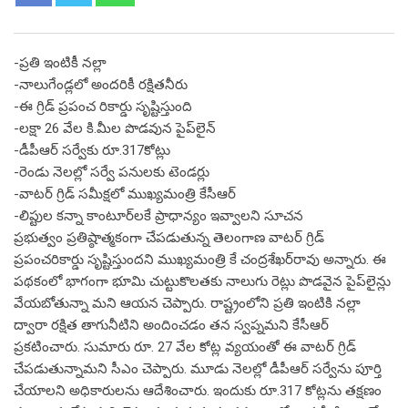
-ప్రతి ఇంటికీ నల్లా
-నాలుగేండ్లలో అందరికీ రక్షితనీరు
-ఈ గ్రిడ్ ప్రపంచ రికార్డు సృష్టిస్తుంది
-లక్షా 26 వేల కి.మీల పొడవున పైప్‌లైన్
-డీపీఆర్ సర్వేకు రూ.317కోట్లు
-రెండు నెలల్లో సర్వే పనులకు టెండర్లు
-వాటర్ గ్రిడ్ సమీక్షలో ముఖ్యమంత్రి కేసీఆర్
-లిప్టుల కన్నా కాంటూర్‌లకే ప్రాధాన్యం ఇవ్వాలని సూచన
ప్రభుత్వం ప్రతిష్ఠాత్మకంగా చేపడుతున్న తెలంగాణ వాటర్ గ్రిడ్
ప్రపంచరికార్డు సృష్టిస్తుందని ముఖ్యమంత్రి కే చంద్రశేఖర్‌రావు అన్నారు. ఈ
పథకంలో భాగంగా భూమి చుట్టుకొలతకు నాలుగు రెట్లు పొడవైన పైప్‌లైన్లు
వేయబోతున్నా మని ఆయన చెప్పారు. రాష్ట్రంలోని ప్రతి ఇంటికి నల్లా
ద్వారా రక్షిత తాగునీటిని అందించడం తన స్వప్నమని కేసీఆర్
ప్రకటించారు. సుమారు రూ. 27 వేల కోట్ల వ్యయంతో ఈ వాటర్ గ్రిడ్
చేపడుతున్నామని సీఎం చెప్పారు. మూడు నెలల్లో డీపీఆర్ సర్వేను పూర్తి
చేయాలని అధికారులను ఆదేశించారు. ఇందుకు రూ.317 కోట్లను తక్షణం