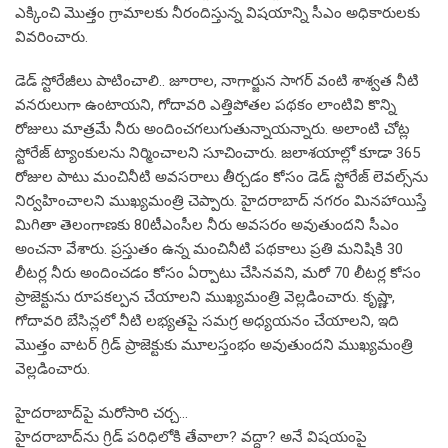
ఎక్కించి మొత్తం గ్రామాలకు నీరందిస్తున్న విషయాన్ని సీఎం అధికారులకు
వివరించారు.
డెడ్ స్టోరేజీలు పాటించాలి.. జూరాల, నాగార్జున సాగర్ వంటి శాశ్వత నీటి
వనరులుగా ఉంటాయని, గోదావరి ఎత్తిపోతల పథకం లాంటివి కొన్ని
రోజులు మాత్రమే నీరు అందించగలుగుతున్నాయన్నారు. అలాంటి చోట్ల
స్టోరేజ్ ట్యాంకులను నిర్మించాలని సూచించారు. జలాశయాల్లో కూడా 365
రోజుల పాటు మంచినీటి అవసరాలు తీర్చడం కోసం డెడ్ స్టోరేజ్ లెవల్స్‌ను
నిర్వహించాలని ముఖ్యమంత్రి చెప్పారు. హైదరాబాద్ నగరం మినహాయిస్తే
మిగితా తెలంగాణకు 80టీఎంసీల నీరు అవసరం అవుతుందని సీఎం
అంచనా వేశారు. ప్రస్తుతం ఉన్న మంచినీటి పథకాలు ప్రతి మనిషికి 30
లీటర్ల నీరు అందించడం కోసం ఏర్పాటు చేసినవని, మరో 70 లీటర్ల కోసం
ప్రాజెక్టును రూపకల్పన చేయాలని ముఖ్యమంత్రి వెల్లడించారు. కృష్ణా,
గోదావరి బేసిన్లలో నీటి లభ్యతపై సమగ్ర అధ్యయనం చేయాలని, ఇది
మొత్తం వాటర్ గ్రిడ్ ప్రాజెక్టుకు మూలస్తంభం అవుతుందని ముఖ్యమంత్రి
వెల్లడించారు.
హైదరాబాద్‌పై మరోసారి చర్చ…
హైదరాబాద్‌ను గ్రిడ్ పరిధిలోకి తేవాలా? వద్దా? అనే విషయంపై