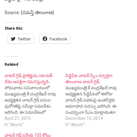
Source: [నమస్తే తెలంగాణ]
Share this:
Twitter
Facebook
Related
వాటర్ గ్రిడ్ ప్రాజెక్టును యావత్
సిద్ధిపేట వాటర్ స్కీం స్ఫూర్తిగా
దేశం ఆసక్తిగా గమనిస్తున్నది..
తెలంగాణ వాటర్ గ్రిడ్..
సోమవారం సచివాలయంలో
ముఖ్యమంత్రి కే చంద్రశేఖర్ రావు
ముఖ్యమంత్రి కే చంద్రశేఖర్ రావు
అధ్యక్షతన సిద్దిపేటలో ఈరోజు
అధ్యక్షతన వాటర్ గ్రిడ్ పనుల
వాటర్ గ్రిడ్ పథకంపై ఇంజినీర్లకు
పురోగతిపై సమీక్షా సమావేశం
అవగాహన సదస్సు జరిగింది. ఈ
జరిగింది. ఈ సమావేశంలో
సందర్భంగా సీఎం మాట్లాడుతూ
పంచాయితీ రాజ్ శాఖామంత్రి
April 21, 2015
సిద్ధిపేట వాటర్ గ్రిడ్ పథకాన్ని 90
December 10, 2014
కేటీఆర్, ప్రభుత్వ ప్రధాన కార్యదర్శి
In "తెలుగు"
శాతం తానే డిజైన్ చేశానని, 10
In "తెలుగు"
రాజీవ్ శర్మ, సీఎంవో
శాతం ఇంజినీర్ల సహకారం
వాటర్ గ్రిడ్ సర్వేకు 105 కోట్లు
ముఖ్యకార్యదర్శి నర్సింగరావు,
తీసుకున్నామని చెప్పారు. సిద్ధిపేట