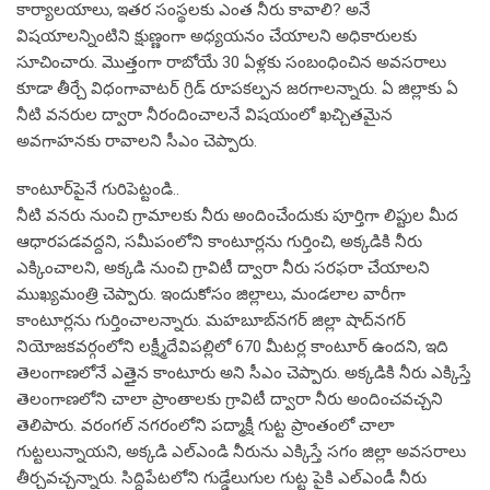
కార్యాలయాలు, ఇతర సంస్థలకు ఎంత నీరు కావాలి? అనే
విషయాలన్నింటిని క్షుణ్ణంగా అధ్యయనం చేయాలని అధికారులకు
సూచించారు. మొత్తంగా రాబోయే 30 ఏళ్లకు సంబంధించిన అవసరాలు
కూడా తీర్చే విధంగావాటర్ గ్రిడ్ రూపకల్పన జరగాలన్నారు. ఏ జిల్లాకు ఏ
నీటి వనరుల ద్వారా నీరందించాలనే విషయంలో ఖచ్చితమైన
అవగాహనకు రావాలని సీఎం చెప్పారు.
కాంటూర్‌పైనే గురిపెట్టండి..
నీటి వనరు నుంచి గ్రామాలకు నీరు అందించేందుకు పూర్తిగా లిప్టుల మీద
ఆధారపడవద్దని, సమీపంలోని కాంటూర్లను గుర్తించి, అక్కడికి నీరు
ఎక్కించాలని, అక్కడి నుంచి గ్రావిటీ ద్వారా నీరు సరఫరా చేయాలని
ముఖ్యమంత్రి చెప్పారు. ఇందుకోసం జిల్లాలు, మండలాల వారీగా
కాంటూర్లను గుర్తించాలన్నారు. మహబూబ్‌నగర్ జిల్లా షాద్‌నగర్
నియోజకవర్గంలోని లక్ష్మీదేవిపల్లిలో 670 మీటర్ల కాంటూర్ ఉందని, ఇది
తెలంగాణలోనే ఎత్తైన కాంటూరు అని సీఎం చెప్పారు. అక్కడికి నీరు ఎక్కిస్తే
తెలంగాణలోని చాలా ప్రాంతాలకు గ్రావిటీ ద్వారా నీరు అందించవచ్చని
తెలిపారు. వరంగల్ నగరంలోని పద్మాక్షీ గుట్ట ప్రాంతంలో చాలా
గుట్టలున్నాయని, అక్కడి ఎల్‌ఎండి నీరును ఎక్కిస్తే సగం జిల్లా అవసరాలు
తీర్చవచ్చన్నారు. సిద్దిపేటలోని గుడ్డేలుగుల గుట్ట పైకి ఎల్‌ఎండీ నీరు