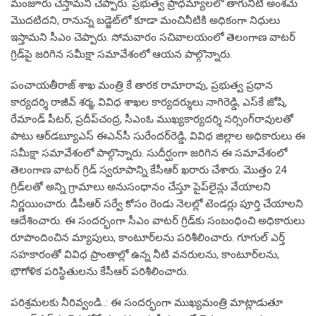
మంజూరు చేస్తామని చెప్పారు. ప్రభుత్వ ప్రాధమ్యాలలో తాగునీటి అంశమే
మొదటిదని, రానున్న బడ్జెట్‌లో కూడా మంచినీటికి అధికంగా నిధులు
ఇస్తామని సీఎం చెప్పారు. సోమవారం సచివాలయంలో తెలంగాణ వాటర్
గ్రిడ్‌పై జరిగిన సమీక్షా సమావేశంలో ఆయన పాల్గొన్నారు.
పంచాయతీరాజ్ శాఖ మంత్రి కే తారక రామారావు, ప్రభుత్వ ప్రధాన
కార్యదర్శి రాజీవ్ శర్మ, వివిధ శాఖల కార్యదర్శులు నాగిరెడ్డి, ఎస్‌కే జోషి,
రేమాండ్ పీటర్, ప్రదీప్‌చంద్ర, సీఎంఓ ముఖ్యకార్యదర్శి నర్సింగ్‌రావులతో
పాటు ఆర్‌డబ్యూఎస్ ఈఎన్‌సీ సురేందర్‌రెడ్డి, వివిధ జిల్లాల అధికారులు ఈ
సమీక్షా సమావేశంలో పాల్గొన్నారు. సుదీర్ఘంగా జరిగిన ఈ సమావేశంలో
తెలంగాణ వాటర్ గ్రిడ్ స్వరూపాన్ని కేసీఆర్ ఖరారు చేశారు. మొత్తం 24
గ్రిడ్‌లతో అన్ని గ్రామాలు అనుసంధానం చేస్తూ పైప్‌లైన్లు వేయాలని
నిర్ణయించారు. డీపీఆర్ సర్వే కోసం రెండు నెలల్లో టెండర్లు పూర్తి చేయాలని
ఆదేశించారు. ఈ సందర్భంగా సీఎం వాటర్ గ్రిడ్‌కు సంబంధించి అధికారులు
రూపొందించిన మ్యాపులు, కాంటూర్‌లను పరిశీలించారు. గూగుల్ ఎర్త్
సహకారంతో వివిధ ప్రాంతాల్లో ఉన్న నీటి వనరులను, కాంటూర్‌లను,
భౌగోళిక పరిస్థితులను కేసీఆర్ పరిశీలించారు.
పరిశ్రమలకు నీరివ్వండి..: ఈ సందర్భంగా ముఖ్యమంత్రి మాట్లాడుతూ