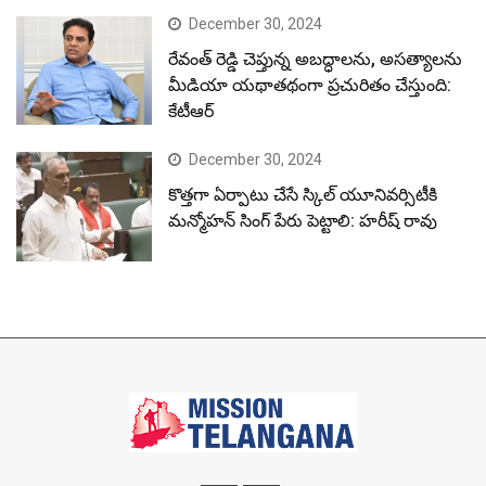
December 30, 2024
రేవంత్ రెడ్డి చెప్తున్న అబద్ధాలను, అసత్యాలను
మీడియా యథాతథంగా ప్రచురితం చేస్తుంది:
కేటీఆర్
December 30, 2024
కొత్తగా ఏర్పాటు చేసే స్కిల్ యూనివర్సిటీకి
మన్మోహన్ సింగ్ పేరు పెట్టాలి: హరీష్ రావు