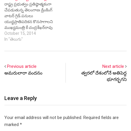
రాష్ట్ర ప్రభుత్వం ప్రతిష్ఠాత్మకంగా
పంచాయితీ రాజ్ ముఖ్యకార్యదర్శి
వాటర్ స్కీం నిరాటంకంగా
చేపడుతున్న తెలంగాణ డ్రింకింగ్
రేమండ్ పీటర్, వాటర్ గ్రిడ్
కొనసాగుతోందని, దీన్ని స్ఫూర్తిగా
వాటర్ గ్రిడ్ పనులు
కార్పొరేషన్ ఎండీ శాలిని మిశ్రా,
తీసుకునే తెలంగాణ వాటర్ గ్రిడ్
యుద్ధప్రాతిపదికన కొనసాగాలని
ఆర్ధికశాఖ ముఖ్యకార్యదర్శి ప్రదీప్
అమలవుతోందని కేసీఆర్
ముఖ్యమంత్రి కే చంద్రశేఖర్‌రావు
చంద్ర తదితరులు పాల్గొన్నారు. ఈ
పేర్కొన్నారు. తెలంగాణ వాటర్ గ్రిడ్
ఆదేశించారు. గ్రిడ్ సర్వే
October 15, 2014
సందర్భంగా సీఎం మాట్లాడుతూ,
ఆధునిక…
పనులకోసం రూ.105 కోట్లు
In "తెలుగు"
ప్రజలందరికీ…
విడుదల చేస్తున్నట్లు ప్రకటించారు.
సర్వే పనులను త్వరితగతిన
పూర్తిచేయడంతోపాటు, గ్రిడ్
పనులను ఒకేసారి సమాంతరంగా
Previous article
Next article
ప్రారంభించాలని ఆదేశించారు.
అమరులారా వందనం
త్వరలో దేశంలోనే అతిపెద్ద
సచివాలయంలో మంగళవారం
భూగర్భగని
తెలంగాణ డ్రింకింగ్ వాటర్ గ్రిడ్
పథకంపై అధికారులు
రూపొందించిన ప్రాథమిక
Leave a Reply
నివేదికను సీఎం పరిశీలించారు.
-యుద్ధప్రాతిపదికన పనులు
-ప్రభుత్వానికి ఈ…
Your email address will not be published.
Required fields are
marked
*