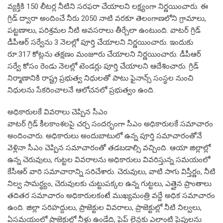
వ్యక్తికి 150 లీటర్ల నీటిని సరఫరా చేయాలని లక్ష్యంగా నిర్ణయించారు. ఈ
గ్రిడ్ ద్వారా అందించే నీరు 2050 నాటి వరకూ తెలంగాణలోని గ్రామాలు,
పట్టణాలు, పరిశ్రమల నీటి అవసరాలు తీర్చేలా ఉంటుంది. వాటర్ గ్రిడ్
డీపీఆర్ సర్వేను 3 నెలల్లో పూర్తి చేయాలని నిర్ణయించారు. ఇందుకు
రూ.317 కోట్లను తక్షణం మంజూరు చేయాలని నిర్ణయించారు. డీపీఆర్
సర్వే కోసం రెండు నెలల్లో టెండర్లు పూర్తి చేయాలని ఆదేశించారు. గ్రిడ్
నిర్మాణానికి రాష్ట్ర ప్రభుత్వ నిధులతో పాటు ఫైనాన్స్ సంస్థల నుంచి
నిధులను సేకరించాలనే ఆలోచనలో ప్రభుత్వం ఉంది.
అధికారులకే వివరాలు చెప్పిన సీఎం
వాటర్ గ్రిడ్ కీలకాంశలపై చర్చ సందర్భంగా సీఎం అధికారులకే సమాచారం
అందించారు. అధికారులు అందుబాటులో ఉన్న పూర్తి సమాచారంతోనే
వెళ్లినా సీఎం చెప్పిన సమాచారంతో తడబడాల్సి వచ్చింది. ఆయా జిల్లాల్లో
ఉన్న చెరువులు, గుట్టల వివరాలను అధికారులు వివరిస్తున్న సమయంలో
కేసీఆర్ వారి సమాచారాన్ని సరిచేశారు. చెరువులు, వాటి సాగు విస్తీర్ణం, నీటి
నిల్వ సామర్థ్యం, చెరువులకు చుట్టుపక్కల ఉన్న గుట్టలు, ఎత్తైన ప్రాంతాలు
తదితర సమాచారం అధికారులకంటే ముఖ్యమంత్రి వద్దే అధిక సమాచారం
ఉంది. జిల్లా సరిహద్దులు, ప్రాజెక్టుల వివరాలు, ప్రాజెక్టుల్లో నీటి నిల్వలు,
ఏసమయంలో ప్రాజెక్టుల్లో నీళ్లు ఉండేది, పైప్ లైన్లకు ఎలాంటి పైపులను