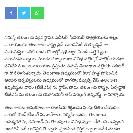
Whatsapp
నమస్తే తెలంగాణ వ్యవస్థాపక ఎడిటర్, సీనియర్ పాత్రికేయులు అల్లం
నారాయణను తెలంగాణ రాష్ట్ర ప్రెస్ అకాడమీకి తొలి చైర్మన్ గా
నియమిస్తూ ఒకటి రెండు రోజుల్లో ప్రభుత్వం నుండి ఉత్తర్వులు
వెలువడనున్నాయి. మూడు దశాబ్దాలుగా వివిధ పత్రికల్లో పాత్రికేయుడిగా
పనిచేసిన అల్లం నారాయణ ప్రస్తుతం నమస్తే తెలంగాణ పత్రికకు ఎడిటర్
గా కొనసాగుతున్నారు. తెలంగాణ ఉద్యమంలో కీలక పాత్ర పోషించిన
ఆయన జర్నలిస్టులను ఉద్యమంలో భాగస్వామ్యుల్ని చేసి తెలంగాణ
జర్నలిస్టుల ఫోరం (టీజేఎఫ్) ను స్థాపించారు. తెలంగాణ రాష్ట్రం ఏర్పడ్డాక
టీజేఎఫ్ ను తెలంగాణ యూనియన్ ఆఫ్ వర్కింగ్ జర్నలిస్ట్ గా మార్చారు.
తెలంగాణకు అనుకూలంగా రాజకీయ శక్తులను సంఘటితం చేయడం,
వారితో రౌండ్ టేబుల్ సమావేశాలు నిర్వహించడం, తెలంగాణ
ఆవశ్యకతను, డిమాండ్ ను తెలుపుతూ వివిధ పక్షాల నేతలను ఒప్పించి
అందరినీ ఒకే తాటిపైకి తెచ్చారు. ప్రాణహిత శీర్షిక ద్వారా అనేక వందల