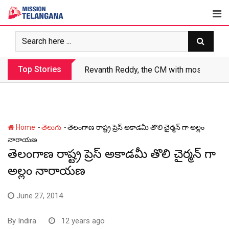
Skip
to
content
Top Stories
Revanth Reddy, the CM with most crimin
-
-
Home
తెలుగు
తెలంగాణ రాష్ట్ర ప్రెస్ అకాడమీ తొలి చైర్మన్ గా అల్లం
నారాయణ
తెలంగాణ రాష్ట్ర ప్రెస్ అకాడమీ తొలి చైర్మన్ గా
అల్లం నారాయణ
June 27, 2014
By
Indira
12 years ago