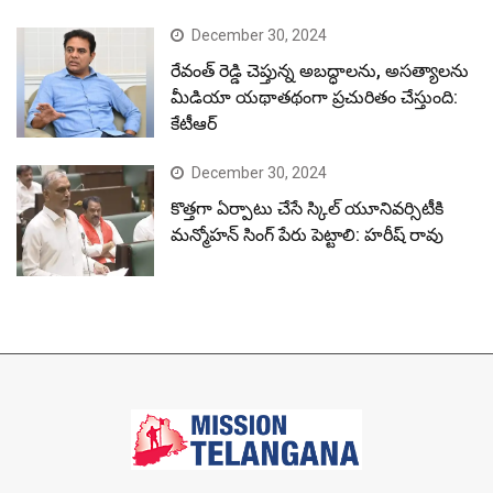
December 30, 2024
రేవంత్ రెడ్డి చెప్తున్న అబద్ధాలను, అసత్యాలను
మీడియా యథాతథంగా ప్రచురితం చేస్తుంది:
కేటీఆర్
December 30, 2024
కొత్తగా ఏర్పాటు చేసే స్కిల్ యూనివర్సిటీకి
మన్మోహన్ సింగ్ పేరు పెట్టాలి: హరీష్ రావు