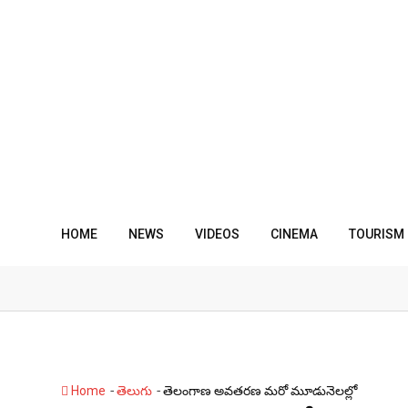
Skip
to
content
HOME
NEWS
VIDEOS
CINEMA
TOURISM
-
-
Home
తెలుగు
తెలంగాణ అవతరణ మరో మూడునెలల్లో