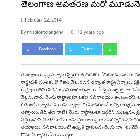
తెలంగాణ అవతరణ మరో మూడునెల
February 22, 2014
By
missiontelangana
12 years ago
Whatsapp
Facebook
Twitter
తెలంగాణ రాష్ట్ర ఏర్పాటు ప్రక్రియ తుదిదశకు చేరుకుంది. ఉభయ సభ
రాష్ట్రపతి సంతకంతో గెజిట్ వెలువడిన తర్వాత రాష్ట్ర ఏర్పాటు ప్ర
రాష్ట్రాలు తమ పరిపాలనను ఆరంభిస్తాయి. కేంద్ర మంత్రి జైరాం ర
వెల్లడించారు. రెండు రాష్ట్రాలకూ ఒకటే సచివాలయం ఉంటుందని, ఆస్త
గతంలో ఏర్పాటైన మూడు రాష్ట్రాలకు మాదిరిగానే అన్ని కార్య
అప్పాయింటెడ్ తేదీ నాటికి రెండు రాష్ట్రాలకూ ఇద్దరేసి ముఖ్యమంత్రు
నిర్ణయిస్తామని తెలిపారు. రెండు ప్రాంతాల ప్రజలు పరస్పరం సహకర
అయ్యాయి. సచివాలయంలో ఉన్న 8 బ్లాకులను రెండు భాగాలు చే
కోసం ఏర్పాటు చేయనున్నారు.