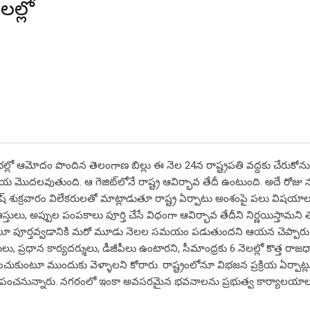
ల్లో
ల్లో ఆమోదం పొందిన తెలంగాణ బిల్లు ఈ నెల 24న రాష్ట్రపతి వద్దకు చేరుకోను
క్రియ మొదలవుతుంది. ఆ గెజిట్‌లోనే రాష్ట్ర ఆవిర్భావ తేదీ ఉంటుంది. అదే రోజు 
మేష్ శుక్రవారం విలేకరులతో మాట్లాడుతూ రాష్ట్ర ఏర్పాటు అంశంపై పలు విషయా
ులు, అప్పుల పంపకాలు పూర్తి చేసే విధంగా ఆవిర్భావ తేదీని నిర్ణయిస్తామని త
క్రమాలూ పూర్తవ్వడానికి మరో మూడు నెలల సమయం పడుతుందని ఆయన చెప్పారు
లు, ప్రధాన కార్యదర్శులు, డీజీపీలు ఉంటారని, సీమాంధ్రకు 6 నెలల్లో కొత్త రాజధ
ించుకుంటూ ముందుకు వెళ్ళాలని కోరారు. రాష్ట్రంలోనూ విభజన ప్రక్రియ ఏర్పాట
సి పంచనున్నారు. నగరంలో ఇంకా అవసరమైన భవనాలను ప్రభుత్వ కార్యాలయా