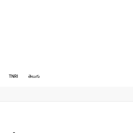
TNRI
తెలుగు