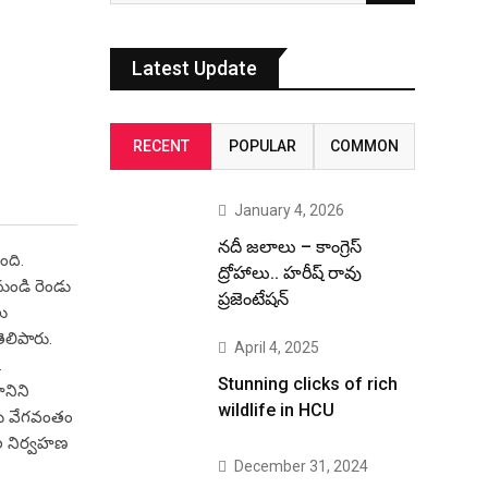
Latest Update
RECENT
POPULAR
COMMON
January 4, 2026
నదీ జలాలు – కాంగ్రెస్
ంది.
ద్రోహాలు.. హరీష్ రావు
నుండి రెండు
ప్రజెంటేషన్
లు
ెలిపారు.
April 4, 2025
.
Stunning clicks of rich
ానిని
wildlife in HCU
్లు వేగవంతం
ల నిర్వహణ
December 31, 2024