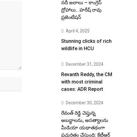
నదీ జలాలు – కాంగ్రెస్
ద్రోహాలు.. హరీష్ రావు
ప్రజెంటేషన్
April 4, 2025
Stunning clicks of rich
wildlife in HCU
December 31, 2024
Revanth Reddy, the CM
with most criminal
cases: ADR Report
December 30, 2024
రేవంత్ రెడ్డి చెప్తున్న
అబద్ధాలను, అసత్యాలను
మీడియా యథాతథంగా
ప్రచురితం చేస్తుంది: కేటీఆర్