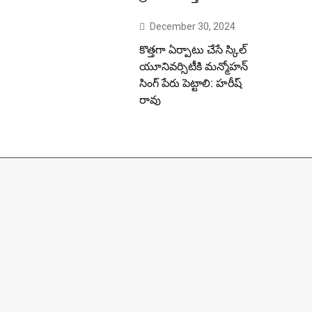
December 30, 2024
కొత్తగా ఏర్పాటు చేసే స్కిల్
యూనివర్సిటీకి మన్మోహన్
సింగ్ పేరు పెట్టాలి: హరీష్
రావు