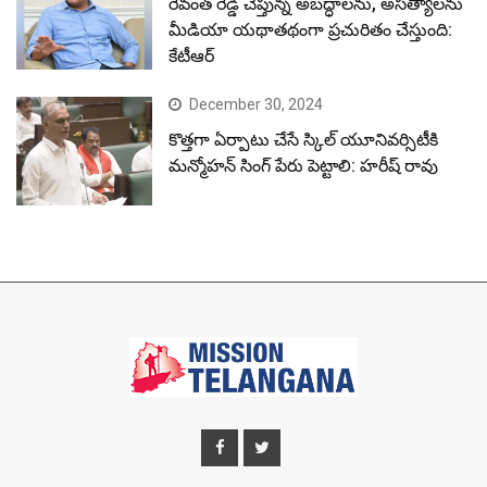
రేవంత్ రెడ్డి చెప్తున్న అబద్ధాలను, అసత్యాలను
మీడియా యథాతథంగా ప్రచురితం చేస్తుంది:
కేటీఆర్
December 30, 2024
కొత్తగా ఏర్పాటు చేసే స్కిల్ యూనివర్సిటీకి
మన్మోహన్ సింగ్ పేరు పెట్టాలి: హరీష్ రావు