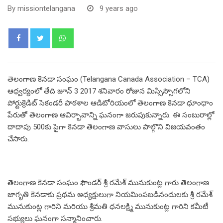
By
missiontelangana
9 years ago
Whatsapp
తెలంగాణ కెనడా సంఘం (Telangana Canada Association – TCA)
ఆధ్వర్యంలో తేది జూన్ 3 2017 శనివారం రోజున మిస్సిస్సౌగలోని
పోర్టుక్రెడిట్ సెకండరీ పాఠశాల ఆడిటోరియంలో తెలంగాణ కెనడా ధూంధాం
పేరుతో తెలంగాణ ఆవిర్భావాన్ని ఘనంగా జరుపుకున్నారు. ఈ సంబురాల్లో
దాదాపు 500కు పైగా కెనడా తెలంగాణ వాసులు పాల్గొని విజయవంతం
చేసారు.
తెలంగాణ కెనడా సంఘం ఫౌండర్ శ్రీ రమేశ్ మునుకుంట్ల గారు తెలంగాణ
జాగృతి కెనడాకు ప్రథమ అధ్యక్షులుగా నియమింపబడినందులకు శ్రీ రమేశ్
మునుకుంట్ల గారిని మరియు శ్రీమతి ధనలక్ష్మి మునుకుంట్ల గారిని కమీటీ
సభ్యులు ఘనంగా సన్మానించారు.