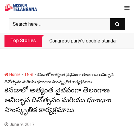
Skip
to
content
Top Stories
Congress party’s double standards exp
-
-
Home
TNRI
కెనడాలో అత్యంత వైభవంగా తెలంగాణ ఆవిర్భావ
దినోత్సవం మరియు ధూంధాం సాంస్కృతిక కార్యక్రమాలు
కెనడాలో అత్యంత వైభవంగా తెలంగాణ
ఆవిర్భావ దినోత్సవం మరియు ధూంధాం
సాంస్కృతిక కార్యక్రమాలు
June 9, 2017