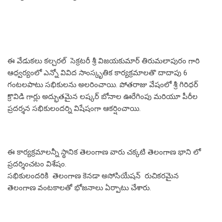
ఈ వేడుకలు కల్చరల్ సెక్రటరీ శ్రీ విజయకుమార్ తిరుమలాపురం గారి
ఆధ్వర్యంలో ఎన్నో వివిద సాంస్కృతిక కార్యక్రమాలతొ దాదాపు 6
గంటలపాటు సభికులను అలరించాయి. పోతరాజు వేషంలో శ్రీ గిరిధర్
క్రొవిడి గార్లు అద్భుతమైన లష్కర్ బోనాల ఊరేగింపు మరియూ పీరీల
ప్రదర్శన సభికులందర్ని విషేషంగా ఆకర్షించాయి.
ఈ కార్యక్రమాలన్నీ స్థానిక తెలంగాణ వారు చక్కటి తెలంగాణ భాని లో
ప్రదర్శించటం విశేషం.
సభికులందరికి తెలంగాణ కెనడా అసోసియేషన్ రుచికరమైన
తెలంగాణ వంటకాలతో భోజనాలు ఏర్పాటు చేశారు.