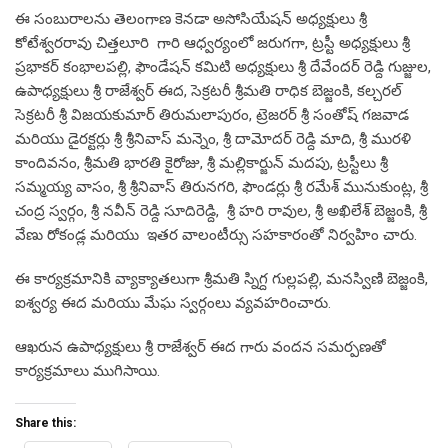
ఈ సంబురాలను తెలంగాణ కెనడా అసోసియేషన్ అధ్యక్షులు శ్రీ
కోటేశ్వరరావు చిత్తలూరి గారి ఆధ్వర్యంలో జరుగగా, ట్రస్టీ అధ్యక్షులు శ్రీ
ప్రభాకర్ కంభాలపల్లి, ఫౌండేషన్ కమిటి అధ్యక్షులు శ్రీ దేవేందర్ రెడ్ది గుజ్జుల,
ఉపాధ్యక్షులు శ్రీ రాజేశ్వర్ ఈద, సెక్రటరీ శ్రీమతి రాధిక బెజ్జంకి, కల్చరల్
సెక్రటరీ శ్రీ విజయకుమార్ తిరుమలాపురం, ట్రెజరర్ శ్రీ సంతోష్ గజవాడ
మరియు డైరక్టర్లు శ్రీ శ్రీనివాస్ మన్నెం, శ్రీ దామోదర్ రెడ్ది మాది, శ్రీ మురళి
కాందివనం, శ్రీమతి భారతి కైరోజు, శ్రీ మల్లికార్జున్ మదపు, ట్రస్టీలు శ్రీ
సమ్మయ్య వాసం, శ్రీ శ్రీనివాస్ తిరునగరి, ఫౌండర్లు శ్రీ రమేశ్ మునుకుంట్ల, శ్రీ
చంద్ర స్వర్గం, శ్రీ నవీన్ రెడ్ది సూదిరెడ్ది, శ్రీ హరి రావుల, శ్రీ అఖిలేశ్ బెజ్జంకి, శ్రీ
వేణు రోకండ్ల మరియు ఇతర వాలంటీర్సు సహకారంతో నిర్వహిం చారు.
ఈ కార్యక్రమానికి వ్యాక్యాతలుగా శ్రీమతి స్నిగ్ద గుల్లపల్లి, మనస్విణి బెజ్జంకి,
ఐశ్వర్య ఈద మరియు మేఘ స్వర్గంలు వ్యవహరించారు.
ఆఖరున ఉపాధ్యక్షులు శ్రీ రాజేశ్వర్ ఈద గారు వందన సమర్పణతో
కార్యక్రమాలు ముగిసాయి.
Share this: