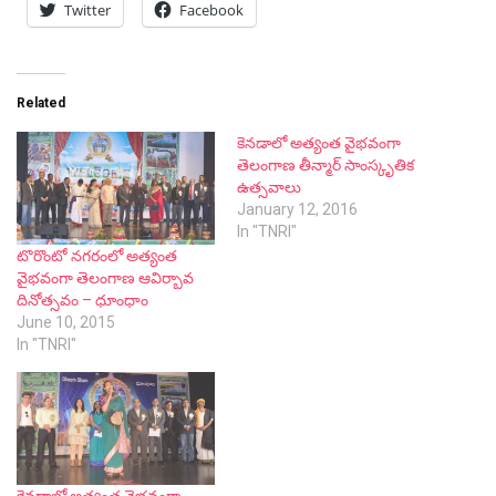
Twitter
Facebook
Related
కెనడాలో అత్యంత వైభవంగా
తెలంగాణ తీన్మార్ సాంస్కృతిక
ఉత్సవాలు
January 12, 2016
In "TNRI"
టొరొంటో నగరంలో అత్యంత
వైభవంగా తెలంగాణ ఆవిర్బావ
దినోత్సవం – ధూంధాం
June 10, 2015
In "TNRI"