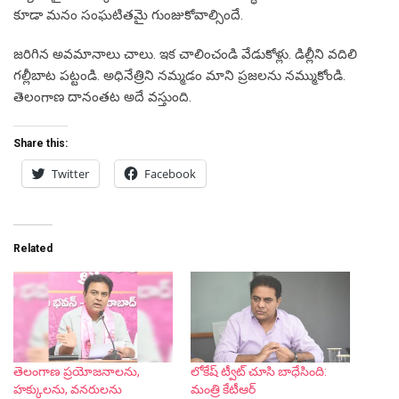
కూడా మనం సంఘటితమై గుంజుకోవాల్సిందే.
జరిగిన అవమానాలు చాలు. ఇక చాలించండి వేడుకోళ్లు. డిల్లీని వదిలి
గల్లీబాట పట్టండి. అధినేత్రిని నమ్మడం మాని ప్రజలను నమ్ముకోండి.
తెలంగాణ దానంతట అదే వస్తుంది.
Share this:
Twitter
Facebook
Related
తెలంగాణ ప్రయోజనాలను,
లోకేష్ ట్వీట్ చూసి బాధేసింది:
హక్కులను, వనరులను
మంత్రి కేటీఆర్