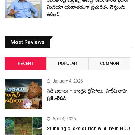
మీడియా యథాతథంగా ప్రచురితం చేస్తుంది:
కేటీఆర్
Most Reviews
RECENT
POPULAR
COMMON
January 4, 2026
నదీ జలాలు – కాంగ్రెస్ ద్రోహాలు.. హరీష్ రావు
ప్రజెంటేషన్
April 4, 2025
Stunning clicks of rich wildlife in HCU