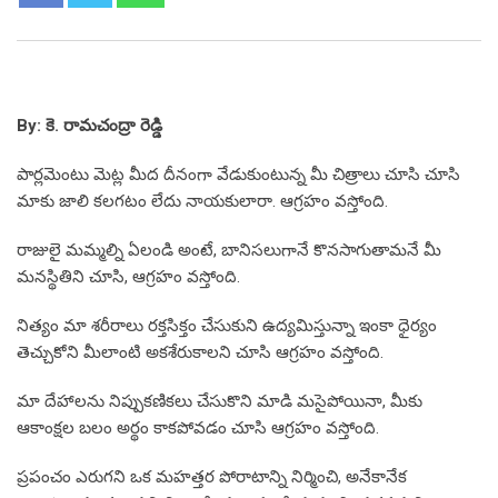
By: కె. రామచంద్రా రెడ్డి
పార్లమెంటు మెట్ల మీద దీనంగా వేడుకుంటున్న మీ చిత్రాలు చూసి చూసి
మాకు జాలి కలగటం లేదు నాయకులారా. ఆగ్రహం వస్తోంది.
రాజులై మమ్మల్ని ఏలండి అంటే, బానిసలుగానే కొనసాగుతామనే మీ
మనస్థితిని చూసి, ఆగ్రహం వస్తోంది.
నిత్యం మా శరీరాలు రక్తసిక్తం చేసుకుని ఉద్యమిస్తున్నా ఇంకా ధైర్యం
తెచ్చుకోని మీలాంటి అకశేరుకాలని చూసి ఆగ్రహం వస్తోంది.
మా దేహాలను నిప్పుకణికలు చేసుకొని మాడి మసైపోయినా, మీకు
ఆకాంక్షల బలం అర్థం కాకపోవడం చూసి ఆగ్రహం వస్తోంది.
ప్రపంచం ఎరుగని ఒక మహత్తర పోరాటాన్ని నిర్మించి, అనేకానేక