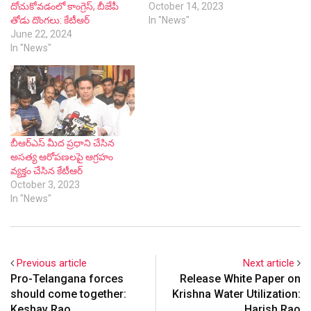
దోచుకోవడంలో కాంగ్రెస్, బీజేపీ
October 14, 2023
తోడు దొంగలు: కేటీఆర్
In "News"
June 22, 2024
In "News"
బీఆర్ఎస్‌ మీద ప్రధాని చేసిన
అసత్య ఆరోపణలపై ఆగ్రహం
వ్యక్తం చేసిన కేటీఆర్
October 3, 2023
In "News"
Previous article
Next article
Pro-Telangana forces
Release White Paper on
should come together:
Krishna Water Utilization:
Keshav Rao
Harish Rao