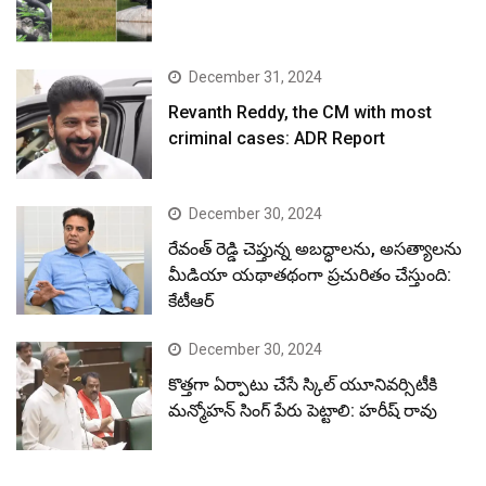
December 31, 2024
Revanth Reddy, the CM with most
criminal cases: ADR Report
December 30, 2024
రేవంత్ రెడ్డి చెప్తున్న అబద్ధాలను, అసత్యాలను
మీడియా యథాతథంగా ప్రచురితం చేస్తుంది:
కేటీఆర్
December 30, 2024
కొత్తగా ఏర్పాటు చేసే స్కిల్ యూనివర్సిటీకి
మన్మోహన్ సింగ్ పేరు పెట్టాలి: హరీష్ రావు