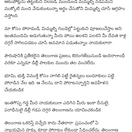
ఆటుపోట్లను తట్టుకుని నిలబడి, ముందుండి మమ్మల్ని నడపమని
ముక్కోటి మంది వేడుకుంటున్నా అర్థం చేసుకోని మిమ్మల్ని చూసి ఆగ్రహం
వస్తోంది.
మా కోసం పోరాడండి, మిమ్మల్ని గుండెల్లో పెట్టుకుని పూజలుచేస్తాం అని
ఇంతమందిమి అడుగుతున్నా మీరు పోయి ఉలకని పలకని మీ దేవత కాళ్ల
దగ్గరే సాగిలపడటం చూసి అవమాన పడుతున్నాం నాయకులారా.
పౌరుషానికి ప్రతీకలైన తెలంగాణ ప్రజలు, ఔరంగజేబునుండి ఇందిరాగాంధీ
వరకూ ఎన్నడూ డిల్లీ పాలకుల ముందు తల వంచలేదు.
భూమి, భుక్తి, విముక్తి కోసం నాగలి పట్టే రైతన్నలు బందూకులు పట్టి
పోరాడిన నేల ఇది. ఆ నేలను, దాని పోరాటస్ఫూర్తిని అవహేళన
చేయకండిక
ఇంతగొప్ప గడ్డ మీద నాయకులుగా ఎదిగిన మీరు ఇంకా దీనులై,
పరాధీనులై డిల్లీ గడప దగ్గర తెలంగాణను యాచించకండిక.
తెలంగాణ ఒకరిస్తే వచ్చేది కాదు నేతలారా. ప్రపంచంలో ఏ
న్యాయమైన హక్కు కూడా పోరాటం లేకుండా సిద్ధించలేదు. తెలంగాణ