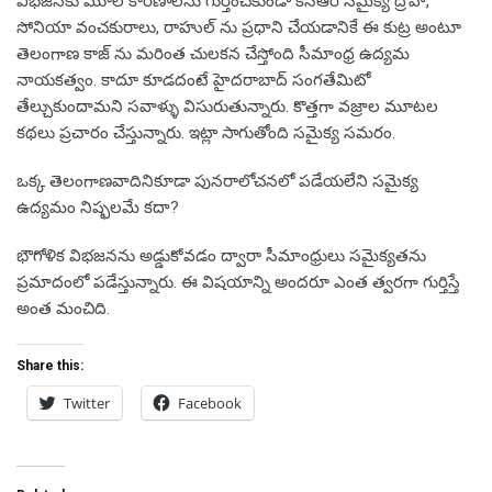
విభజనకు మూల కారణాలను గుర్తించకుండా కేసీఆర్ సమైక్య ద్రోహి,
సోనియా వంచకురాలు, రాహుల్ ను ప్రధాని చేయడానికే ఈ కుట్ర అంటూ
తెలంగాణ కాజ్ ను మరింత చులకన చేస్తోంది సీమాంధ్ర ఉద్యమ
నాయకత్వం. కాదూ కూడదంటే హైదరాబాద్ సంగతేమిటో
తేల్చుకుందామని సవాళ్ళు విసురుతున్నారు. కొత్తగా వజ్రాల మూటల
కథలు ప్రచారం చేస్తున్నారు. ఇట్లా సాగుతోంది సమైక్య సమరం.
ఒక్క తెలంగాణవాదినికూడా పునరాలోచనలో పడేయలేని సమైక్య
ఉద్యమం నిష్ఫలమే కదా?
భౌగోళిక విభజనను అడ్డుకోవడం ద్వారా సీమాంధ్రులు సమైక్యతను
ప్రమాదంలో పడేస్తున్నారు. ఈ విషయాన్ని అందరూ ఎంత త్వరగా గుర్తిస్తే
అంత మంచిది.
Share this:
Twitter
Facebook