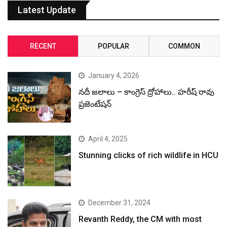
Latest Update
RECENT
POPULAR
COMMON
January 4, 2026
నదీ జలాలు – కాంగ్రెస్ ద్రోహాలు.. హరీష్ రావు
ప్రజెంటేషన్
April 4, 2025
Stunning clicks of rich wildlife in HCU
December 31, 2024
Revanth Reddy, the CM with most