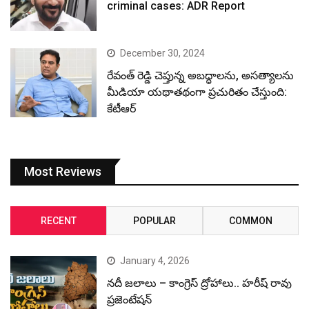
criminal cases: ADR Report
December 30, 2024
రేవంత్ రెడ్డి చెప్తున్న అబద్ధాలను, అసత్యాలను
మీడియా యథాతథంగా ప్రచురితం చేస్తుంది:
కేటీఆర్
Most Reviews
RECENT
POPULAR
COMMON
January 4, 2026
నదీ జలాలు – కాంగ్రెస్ ద్రోహాలు.. హరీష్ రావు
ప్రజెంటేషన్