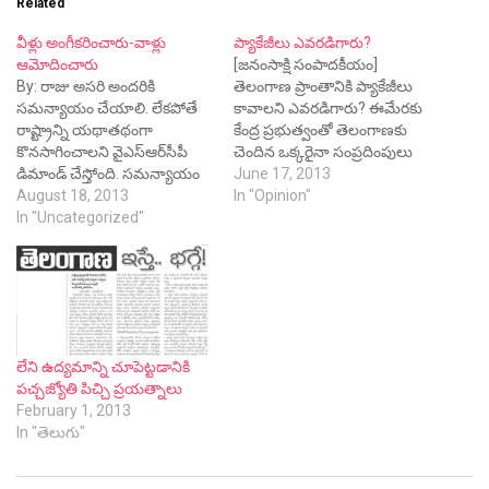
Related
వీళ్లు అంగీకరించారు-వాళ్లు
ప్యాకేజీలు ఎవరడిగారు?
ఆమోదించారు
[జనంసాక్షి సంపాదకీయం]
By: రాజు అసరి అందరికి
తెలంగాణ ప్రాంతానికి ప్యాకేజీలు
సమన్యాయం చేయాలి. లేకపోతే
కావాలని ఎవరడిగారు? ఈమేరకు
రాష్ట్రాన్ని యథాతథంగా
కేంద్ర ప్రభుత్వంతో తెలంగాణకు
కొనసాగించాలని వైఎస్‌ఆర్‌సీపీ
చెందిన ఒక్కరైనా సంప్రదింపులు
డిమాండ్ చేస్తోంది. సమన్యాయం
జరిపినట్టు ఆధారాలున్నాయా?
June 17, 2013
అంటే విభజనకు అంగీకరించినట్టే
August 18, 2013
ఎవరు ఎప్పుడు ఎవరిని కలిసి
In "Opinion"
అని పొద్దున ఓ టీవీ ఛానల్
In "Uncategorized"
తెలంగాణకు ప్యాకేజీ ఇవ్వమని
చర్చలో ఓ సీనియర్ పాత్రికేయుడు
కోరినట్టు సీమాంధ్ర మీడియా దగ్గర
అన్నారు. సమన్యాయం అంటే
ఆధారాలున్నాయి? అనేక ప్రశ్నలు
ఏమిటో చెప్పాలని తెలంగాణ
ఇప్పుడు తెలంగాణ ప్రాంతంలోని
ప్రాంత కాంగ్రెస్‌నేతలు
ప్రజలందరూ అడుగుతున్నారు.
విజయమ్మను డిమాండ్
చేతిలో మీడియా ఉందికదా అని
చేస్తున్నారు. వైఎస్‌ఆర్‌సీపీ నుంచి
సీమాంధ్ర పెత్తందారులు తెలంగాణ
లేని ఉద్యమాన్ని చూపెట్టడానికి
దీనికి నిర్దిష్టమైన సమాధానం లేదు.
ఉద్యమంపై తోచినట్లుగా బురద
పచ్చజ్యోతి పిచ్చి ప్రయత్నాలు
కానీ విభజనపై కేంద్ర ప్రభుత్వ
జల్లడం, నోటికొచ్చినట్లు వ్యాఖ్యలు
February 1, 2013
నిరంకుశ వైఖరికి నిరసనగా…
చేయడం, ఇష్టం…
In "తెలుగు"