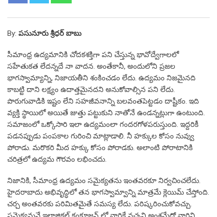
By:
పసునూరు శ్రీధర్ బాబు
సీమాంధ్ర ఉద్యమానికి చోదకశక్తిగా పని చేస్తున్న భావోద్వేగాలలో
సహేతుకత లేదన్నదే నా వాదన. అంతేకానీ, అందులోని ప్రజల
భాగస్వామ్యాన్ని, నిజాయతీని శంకించడం లేదు. ఉద్యమం నిజమైనది
కాబట్టి దాని లక్ష్యం ఉదాత్తమైనదని అనుకోవాల్సిన పని లేదు.
పొరుగువాడికి ఇష్టం లేని సహజీవనాన్ని బలవంతపెట్టడం దాష్టీకం. ఇది
వ్యక్తి స్థాయిలో అయితే జుత్తు పట్టుకుని నాతోనే ఉండన్నట్లుగా ఉంటుంది.
సమాజంలో ఒక్కోసారి ఇలా ఉద్యమంలా గందరగోళపరుస్తుంది. ఇద్దరికీ
పడనప్పుడు పంపకాల గురించి మాట్లాడాలి. నీ హక్కుల కోసం నువ్వు
పోరాడు. మరొకరి మీద హక్కు కోసం పోరాడకు. అలాంటి పోరాటానికి
చరిత్రలో ఉద్యమ గౌరవం లభించదు.
నిజానికి, సీమాంధ్ర ఉద్యమం సమైక్యతను ఇంతవరకూ నిర్వచించలేదు.
హైదరాబాదు అభివృద్ధిలో తన భాగస్వామ్వాన్ని మాత్రమే క్లెయిమ్ చేస్తోంది.
చర్చ అంతవరకు పరిమితమైతే సమస్య లేదు. పరిష్కరించుకోవచ్చు.
సమైక్యమనే ఇల్లాజికల్ కంక్లూజన్ లో వారికే నచ్చని అంశమేదో వారిని