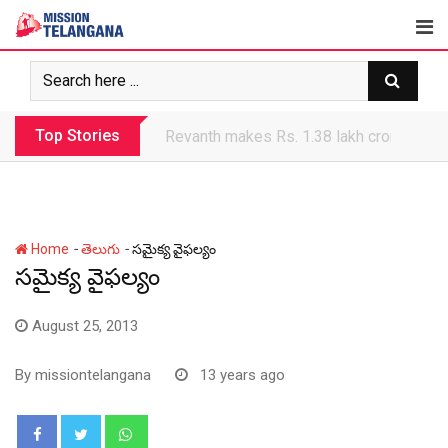
Skip
to
content
Top Stories
Revanth makes Rs. 1.38 lakh crore debt 
-
-
Home
తెలుగు
సమైక్య వైఫల్యం
సమైక్య వైఫల్యం
August 25, 2013
By
missiontelangana
13 years ago
Whatsapp