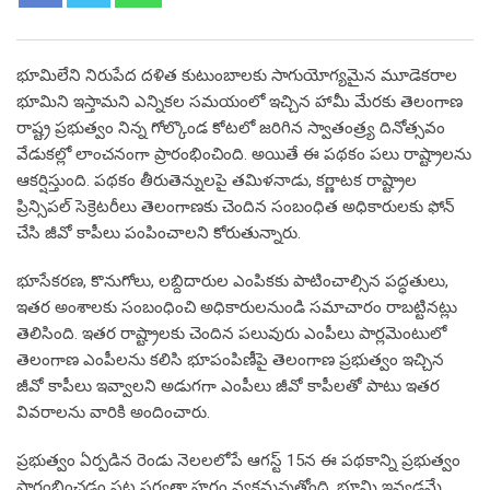
భూమిలేని నిరుపేద దళిత కుటుంబాలకు సాగుయోగ్యమైన మూడెకరాల
భూమిని ఇస్తామని ఎన్నికల సమయంలో ఇచ్చిన హామీ మేరకు తెలంగాణ
రాష్ట్ర ప్రభుత్వం నిన్న గోల్కొండ కోటలో జరిగిన స్వాతంత్ర్య దినోత్సవం
వేడుకల్లో లాంచనంగా ప్రారంభించింది. అయితే ఈ పథకం పలు రాష్ట్రాలను
ఆకర్షిస్తుంది. పథకం తీరుతెన్నులపై తమిళనాడు, కర్ణాటక రాష్ట్రాల
ప్రిన్సిపల్ సెక్రెటరీలు తెలంగాణకు చెందిన సంబంధిత అధికారులకు ఫోన్
చేసి జీవో కాపీలు పంపించాలని కోరుతున్నారు.
భూసేకరణ, కొనుగోలు, లబ్దిదారుల ఎంపికకు పాటించాల్సిన పద్ధతులు,
ఇతర అంశాలకు సంబంధించి అధికారులనుండి సమాచారం రాబట్టినట్లు
తెలిసింది. ఇతర రాష్ట్రాలకు చెందిన పలువురు ఎంపీలు పార్లమెంటులో
తెలంగాణ ఎంపీలను కలిసి భూపంపిణీపై తెలంగాణ ప్రభుత్వం ఇచ్చిన
జీవో కాపీలు ఇవ్వాలని అడుగగా ఎంపీలు జీవో కాపీలతో పాటు ఇతర
వివరాలను వారికి అందించారు.
ప్రభుత్వం ఏర్పడిన రెండు నెలలలోపే ఆగస్ట్ 15న ఈ పథకాన్ని ప్రభుత్వం
ప్రారంభించడం పట్ల సర్వత్రా హర్షం వ్యక్తమవుతోంది. భూమి ఇవ్వడమే