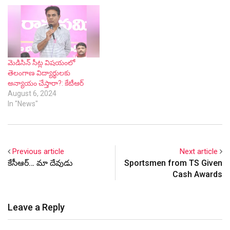
మెడిసిన్ సీట్ల విషయంలో
తెలంగాణ విద్యార్థులకు
అన్యాయం చేస్తారా?: కేటీఆర్
August 6, 2024
In "News"
Previous article
Next article
కేసీఆర్… మా దేవుడు
Sportsmen from TS Given
Cash Awards
Leave a Reply