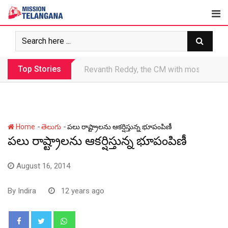
Skip
to
content
Top Stories
Revanth makes Rs. 1.38 lakh crore debt 
-
-
Home
తెలుగు
పలు రాష్ట్రాలను ఆకర్షిస్తున్న భూపంపిణీ
పలు రాష్ట్రాలను ఆకర్షిస్తున్న భూపంపిణీ
August 16, 2014
By
Indira
12 years ago
Whatsapp