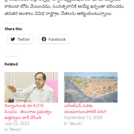
కాకుండా బోరు వేయించడం, సంవత్సరానికి అయ్యే ఖర్చంతా భరించడం
తదితర అంశాలు వివిధ రాష్ట్రాల నేతలను ఆకట్టుకుంటున్నాయి.
Share this:
Twitter
Facebook
Related
దివ్యాంగులకు రూ.4,016
ఎల్ఆర్ఎస్ పథకం
పింఛను.. తెలంగాణ ప్రభుత్వం
యజమానులపాలిటి వరం!!
ఉత్తర్వులు జారీ చేసింది
September 12, 2020
July 22, 2023
In "తెలుగు"
In "News"