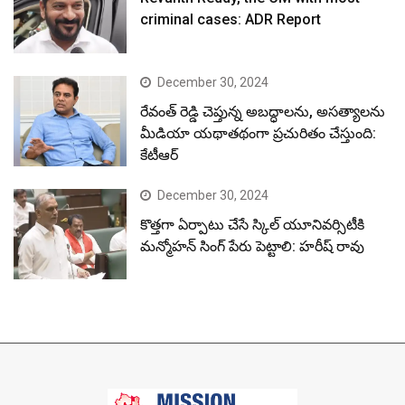
criminal cases: ADR Report
December 30, 2024
రేవంత్ రెడ్డి చెప్తున్న అబద్ధాలను, అసత్యాలను
మీడియా యథాతథంగా ప్రచురితం చేస్తుంది:
కేటీఆర్
December 30, 2024
కొత్తగా ఏర్పాటు చేసే స్కిల్ యూనివర్సిటీకి
మన్మోహన్ సింగ్ పేరు పెట్టాలి: హరీష్ రావు