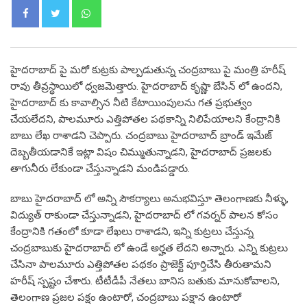
Whatsapp
హైదరాబాద్ పై మరో కుట్రకు పాల్పడుతున్న చంద్రబాబు పై మంత్రి హరీష్
రావు తీవ్రస్థాయిలో ధ్వజమెత్తారు. హైదరాబాద్ కృష్ణా బేసిన్ లో ఉందని,
హైదరాబాద్ కు కావాల్సిన నీటి కేటాయింపులను గత ప్రభుత్వం
చేయలేదని, పాలమూరు ఎత్తిపోతల పథకాన్ని నిలిపేయాలని కేంద్రానికి
బాబు లేఖ రాశాడని చెప్పారు. చంద్రబాబు హైదరాబాద్ బ్రాండ్ ఇమేజ్
దెబ్బతీయడానికే ఇట్లా విషం చిమ్ముతున్నాడని, హైదరాబాద్ ప్రజలకు
తాగునీరు లేకుండా చేస్తున్నాడని మండిపడ్డారు.
బాబు హైదరాబాద్ లో అన్ని సౌకర్యాలు అనుభవిస్తూ తెలంగాణకు నీళ్ళు,
విద్యుత్ రాకుండా చేస్తున్నాడని, హైదరాబాద్ లో గవర్నర్ పాలన కోసం
కేంద్రానికి గతంలో కూడా లేఖలు రాశాడని, ఇన్ని కుట్రలు చేస్తున్న
చంద్రబాబుకు హైదరాబాద్ లో ఉండే అర్హత లేదని అన్నారు. ఎన్ని కుట్రలు
చేసినా పాలమూరు ఎత్తిపోతల పథకం ప్రాజెక్ట్ పూర్తిచేసి తీరుతామని
హరీష్ స్పష్టం చేశారు. టీటీడీపీ నేతలు బానిస బతుకు మానుకోవాలని,
తెలంగాణ ప్రజల పక్షం ఉంటారో, చంద్రబాబు పక్షాన ఉంటారో