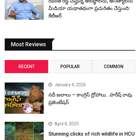
రేవంత్ రెడ్డి చెప్తున్న అబద్ధాలను, అసత్యాలను
మీడియా యథాతథంగా ప్రచురితం చేస్తుంది:
కేటీఆర్
Most Reviews
RECENT
POPULAR
COMMON
January 4, 2026
నదీ జలాలు – కాంగ్రెస్ ద్రోహాలు.. హరీష్ రావు
ప్రజెంటేషన్
April 4, 2025
Stunning clicks of rich wildlife in HCU