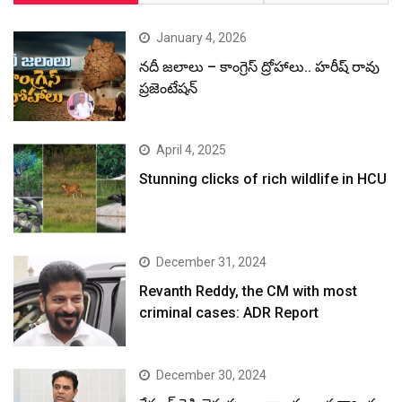
January 4, 2026
నదీ జలాలు – కాంగ్రెస్ ద్రోహాలు.. హరీష్ రావు
ప్రజెంటేషన్
April 4, 2025
Stunning clicks of rich wildlife in HCU
December 31, 2024
Revanth Reddy, the CM with most
criminal cases: ADR Report
December 30, 2024