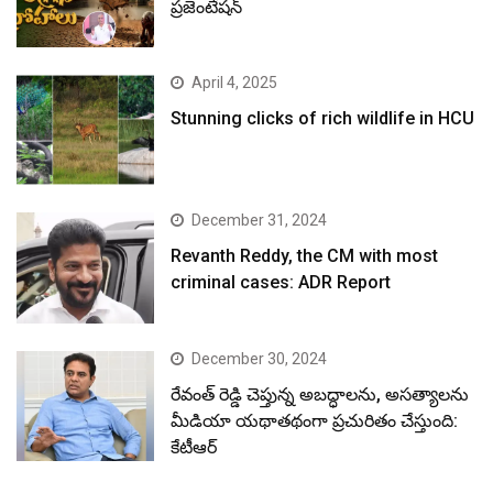
ప్రజెంటేషన్
April 4, 2025
Stunning clicks of rich wildlife in HCU
December 31, 2024
Revanth Reddy, the CM with most
criminal cases: ADR Report
December 30, 2024
రేవంత్ రెడ్డి చెప్తున్న అబద్ధాలను, అసత్యాలను
మీడియా యథాతథంగా ప్రచురితం చేస్తుంది:
కేటీఆర్