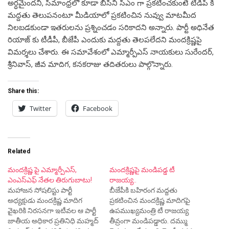
అర్ధమైందని, సీమాంధ్రలో కూడా బీసీని సీఎం గా ప్రకటించకుంటే టీడీపీ కి
మద్దతు తెలుపనంటూ మీడియాలో ప్రకటించిన నువ్వు మాటమీద
నిలబడకుండా ఇతరులను ప్రశ్నించడం సరికాదని అన్నారు. పార్టీ అధినేత
రియాజ్ కు టీడీపీ, బీజేపీ ఎందుకు మద్దతు తెలపలేదని మందక్రిష్ణపై
విమర్శలు చేశారు. ఈ సమావేశంలో ఎమ్మార్పీఎస్ నాయకులు సురేందర్,
శ్రీనివాస్, జీవ మాదిగ, కనకరాజు తదితరులు పాల్గొన్నారు.
Share this:
Twitter
Facebook
Related
మందక్రిష్ణ పై ఎమ్మార్పీఎస్,
మందక్రిష్ణపై మండిపడ్డ టీ
ఎంఎస్ఎఫ్ నేతల తిరుగుబాటు!
రాజయ్య..
మహాజన సోషలిస్టు పార్టీ
బీజేపీకి బహిరంగ మద్దతు
అధ్యక్షుడు మందక్రిష్ణ మాదిగ
ప్రకటించిన మందక్రిష్ణ మాదిగపై
వైఖరికి నిరసనగా ఇటీవల ఆ పార్టీ
ఉపముఖ్యమంత్రి టీ రాజయ్య
జాతీయ అధికార ప్రతినిధి మహ్మద్
తీవ్రంగా మండిపడ్డారు. దమ్ము