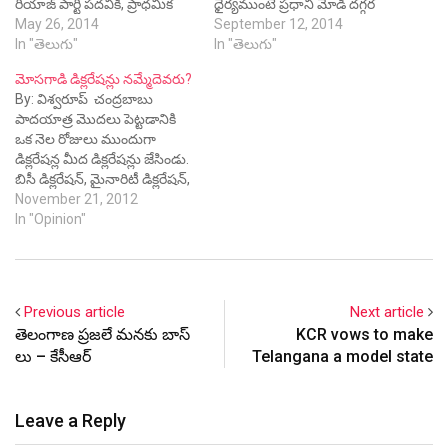
రియాజ్ పార్టీ పదవికి, ప్రాధమిక
ధైర్యముంటే ప్రధాని మోడీ దగ్గర
సభ్యత్వానికి రాజీనామా చేశారు.
May 26, 2014
కూర్చుని ఎస్సీ వర్గీకరణ బిల్లును
September 12, 2014
ఆయనతో పాటు మహబూబాబాద్
In "తెలుగు"
పార్లమెంటులో పెట్టించాలని,
In "తెలుగు"
ఎమ్మెల్యే అభ్యర్థి శంకర్ నాయక్
రాష్ట్రాల అభిప్రాయాలను కేంద్రం
మోసగాడి డిక్లరేషన్లు నమ్మేదెవరు?
కూడా రాజీనామా చేశారు.
అడిగితే ఖచ్చితంగా కేసీఆర్ ద్వారా
By: విశ్వరూప్ చంద్రబాబు
రోజురోజుకీ మందక్రిష్ణ మాదిగపై
అనుకూల విధానం చెప్తామని
పాదయాత్ర మొదలు పెట్టడానికి
నిరసనసెగలు
రాజయ్య పేర్కొన్నారు. తెలంగాణ
ఒక నెల రోజులు ముందుగా
ఎక్కువవుతున్నాయి. వీరే కాకుండా
భవన్ లో గురువారం విలేకరుల
డిక్లరేషన్ల మీద డిక్లరేషన్లు జేసిండు.
గతంలో ఎంఎస్ఎఫ్ రాష్ట్ర
సమావేశంలో పెద్దపల్లి ఎంపీ బాల్క
బిసీ డిక్లరేషన్, మైనారిటీ డిక్లరేషన్,
కోఆర్డినేటర్ వంగపల్లి శ్రీనివాస్
సుమన్, ఎమ్మెల్యే రమేష్, ఎస్సీ
ఎస్సీ వర్గీకరణ డిక్లరేషన్.
November 21, 2012
సహా మరికొందరు పార్టీకి
సెల్ అధ్యక్షుడు శామ్యూల్…
ఇన్నిరోజులు లేనిది ఒక్కసారిగా
In "Opinion"
రాజీనామా చేశారు. తాజాగా…
పాదయాత్ర ముందే ఈ డిక్లరేషన్లు
ఎందుకు జేసిండు అని ఆలోచిస్తే ఈ
పాదయాత్రకీ డిక్లరేషన్లకూ ఉన్న
లింకేందో తెలుస్తది. ఇప్పుడున్న
Previous article
Next article
పరిస్థితుల్లో చంద్రబాబు
తెలంగాణ ప్రజలే మనకు బాస్
KCR vows to make
పాదయాత్ర సీమాంధ్రలో జేసినా,
లు – కేసీఆర్
Telangana a model state
తెలంగాణలో జేసినా జనం చేత
తిట్లు తిట్టించుకోవాల్సిందే. జనం…
Leave a Reply