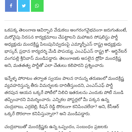
Whatsapp
ఒకపక్క తెలంగాణ ఆవిర్భావ వేడుకలు అంగరంగవైభవంగా జరుగుతుంటే,
మరోవైపు నిరసన కార్యక్రమాలు చేపట్టాలని మహాజన సోషలిస్టు పార్టీ
అధ్యక్షుడు మందక్రిష్ణ పిలుపునివ్వడంపై ఎమ్మార్పీఎస్ రాష్ట్ర అధ్యక్షుడు
భాస్కర్, ప్రధాన కార్యదర్శి మేడి పాపయ్య, ఎంఎఫ్ఎస్ రాష్ట్ర కో- ఆర్డినేటర్
వంగపల్లి శ్రీనివాస్ మండిపడ్డారు. తెలంగాణకు అసలైన ద్రోహి మందక్రిష్ణ
అని, మతతత్వ పార్టీతో ఎలా చేతులు కలిపారని ప్రశ్నించారు.
ఇన్నేళ్ళ పోరాటం తర్వాత స్వయం పాలన రానున్న తరుణంలో మందక్రిష్ణ
వ్యవహరిస్తున్న తీరు విమర్శలకు దారితీస్తుందని, ఎంఎస్ఎఫ్ పార్టీ
తరపున ఆయన ఒక్కరే పోటీలో నిలిచి ఇతరులను ఎందుకు పోటీ నుండి
తప్పించారని విమర్శించారు. ఎన్నికల పోస్టర్లలో మీ పక్కన ఉన్న
చంద్రబాబు, ఎర్రబెల్లి, కిషన్ రెడ్డి దొరలుగా కనిపించలేదా? అని, కేసీఆర్
ఒక్కరే దొరలాగా కనిపిస్తున్నారా? అని మండిపడ్డారు.
చంద్రబాబుతో మందక్రిష్ణకు ఉన్న ఒప్పందం, సంబంధం ప్రజలకు