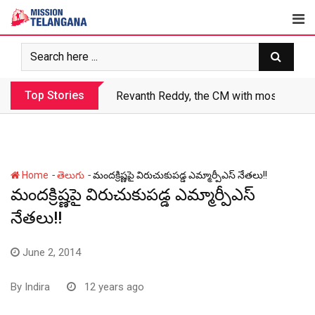
Skip
to
content
Top Stories
Revanth Reddy, the CM with most crimin
-
-
Home
తెలుగు
మందక్రిష్ణపై విరుచుకుపడ్డ ఎమ్మార్పీఎస్ నేతలు!!
మందక్రిష్ణపై విరుచుకుపడ్డ ఎమ్మార్పీఎస్
నేతలు!!
June 2, 2014
By
Indira
12 years ago