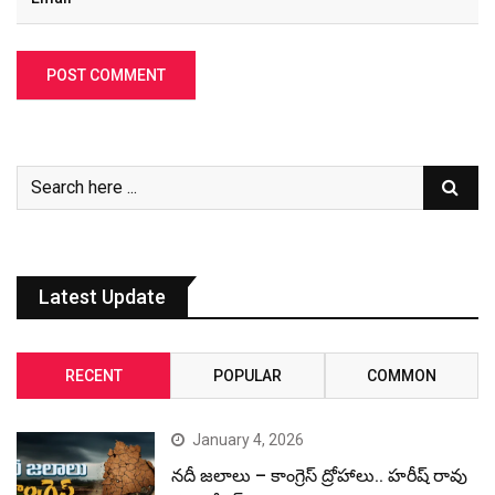
Latest Update
RECENT
POPULAR
COMMON
January 4, 2026
నదీ జలాలు – కాంగ్రెస్ ద్రోహాలు.. హరీష్ రావు