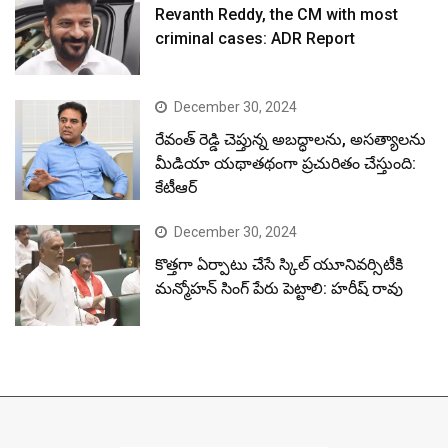
Revanth Reddy, the CM with most
criminal cases: ADR Report
December 30, 2024
రేవంత్ రెడ్డి చెప్తున్న అబద్ధాలను, అసత్యాలను
మీడియా యథాతథంగా ప్రచురితం చేస్తుంది:
కేటీఆర్
December 30, 2024
కొత్తగా ఏర్పాటు చేసే స్కిల్ యూనివర్సిటీకి
మన్మోహన్ సింగ్ పేరు పెట్టాలి: హరీష్ రావు