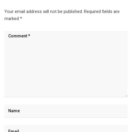
Your email address will not be published.
Required fields are
marked
*