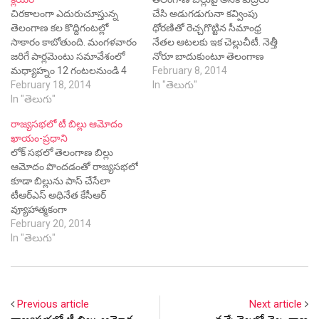
చిరకాలంగా ఎదురుచూస్తున్న
చేసి అడుగడుగునా కవ్వింపు
తెలంగాణ కల కొద్దిగంటల్లో
ధోరణితో రెచ్చగొట్టిన సీమాంధ్ర
సాకారం కాబోతుంది. మంగళవారం
నేతల ఆటలకు ఇక చెల్లుచీటీ. నెత్తీ
జరిగే పార్లమెంటు సమావేశంలో
నోరూ బాదుకుంటూ తెలంగాణ
మధ్యాహ్నం 12 గంటలనుండి 4
ఏర్పాటు జరగదు, బ్రహ్మాస్త్రం
February 8, 2014
గంటలదాకా లోక్‌సభలో తెలంగాణ
February 18, 2014
ఉపయోగించాను అని ప్రగల్భాలు
In "తెలుగు"
బిల్లుపై చర్చ జరగనుంది.
In "తెలుగు"
పలికిన సీఎం కిరణ్‌కుమార్ రెడ్డి,
పార్లమెంటరీ వ్యవహారాల శాఖ
సీమాంధ్ర నేతలకు చెంపపెట్టులా
రాజ్యసభలో టీ బిల్లు ఆమోదం
మంత్రి కమల్ నాథ్ ఈ విషయాన్ని
కేంద్ర కేబినెట్ తెలంగాణను
ఖాయం-ప్రధాని
వెల్లడించారు. మొదటగా కాంగ్రెస్
ఆమోదిస్తూ శుక్రవారం సాయంత్రం
లోక్ సభలో తెలంగాణ బిల్లు
అధినేత్రి సోనియాగాంధీ తెలంగాణ
నిర్ణయం తీసుకుంది. ఇక బిల్లుపై
ఆమోదం పొందడంతో రాజ్యసభలో
బిల్లుపై చర్చ ప్రారంభిస్తారని కమల్
ఏవైనా కొన్ని సందేహాలుంటే అవీ
కూడా బిల్లును పాస్ చేసేలా
నాథ్ చెప్పారు. పార్లమెంటుపై
పటాపంచలయ్యాయి. హైదరాబాద్
టీఆర్ఎస్ అధినేత కేసీఆర్
పెప్పర్ స్ప్రే చల్లి సభను అడ్డుకున్న
యూటీ ప్రతిపాదన, రాయల…
వ్యూహాత్మకంగా
సీమాంధ్ర ఎంపీలపై సస్పెన్షన్…
వ్యవహరిస్తున్నారు. కాంగ్రెస్, బీజేపీ
February 20, 2014
పార్టీలతో చర్చల్లో భాగంగా
In "తెలుగు"
రాజ్యసభలో బీజేపీ సీనియర్ నేత
అరుణ్ జైట్లీని, ప్రధాని మన్మోహన్
సింగ్ ను కలిశారు. రాజ్యసభలో
బిల్లుకు ఏవిధమైన అడ్డంకులు
Previous article
Next article
లేకుండా పాస్ అయ్యేలా