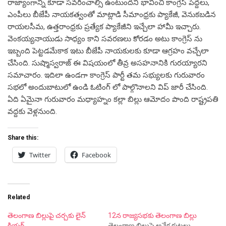
రాజ్యాంగాన్ని కూడా సవరించాల్సి ఉంటుందని భావించి కాంగ్రెస్ పెద్దలు,
ఎంపీలు బీజేపీ నాయకత్వంతో మాట్లాడి సీమాంధ్రకు ప్యాకేజీ, వెనుకబడిన
రాయలసీమ, ఉత్తరాంధ్రకు ప్రత్యేక ప్యాకేజీని ఇచ్చేలా హామీ ఇచ్చారు.
వెంకయ్యనాయుడు సాధ్యం కాని సవరణలు కోరడం అటు కాంగ్రెస్ ను
ఇబ్బంది పెట్టడమేకాక ఇటు బీజేపీ నాయకులకు కూడా ఆగ్రహం వచ్చేలా
చేసింది. సుష్మాస్వరాజ్ ఈ విషయంలో తీవ్ర అసహనానికి గురయ్యారని
సమాచారం. ఇదిలా ఉండగా కాంగ్రెస్ పార్టీ తమ సభ్యులకు గురువారం
సభలో అందుబాటులో ఉండి ఓటింగ్ లో పాల్గొనాలని విప్ జారీ చేసింది.
ఏది ఏమైనా గురువారం మధ్యాహ్నం కల్లా బిల్లు ఆమోదం పొంది రాష్ట్రపతి
వద్దకు వెళ్లనుంది.
Share this:
Twitter
Facebook
Related
తెలంగాణ బిల్లుపై చర్చకు లైన్
12న రాజ్యసభకు తెలంగాణ బిల్లు
క్లియర్
తెలంగాణ బిల్లుపై అనేక కుట్రలు