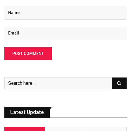
Latest Update