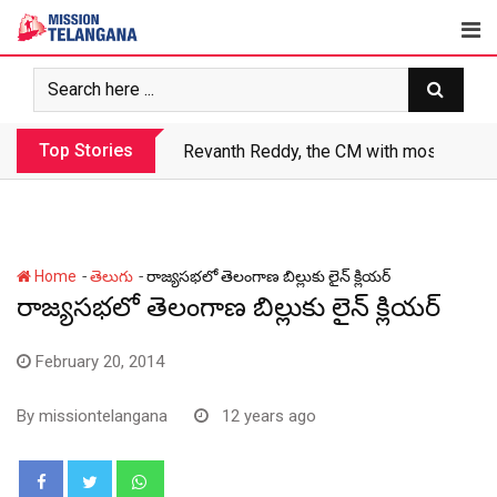
Skip
to
content
Top Stories
Revanth Reddy, the CM with most crimin
-
-
Home
తెలుగు
రాజ్యసభలో తెలంగాణ బిల్లుకు లైన్ క్లియర్
రాజ్యసభలో తెలంగాణ బిల్లుకు లైన్ క్లియర్
February 20, 2014
By
missiontelangana
12 years ago
Whatsapp