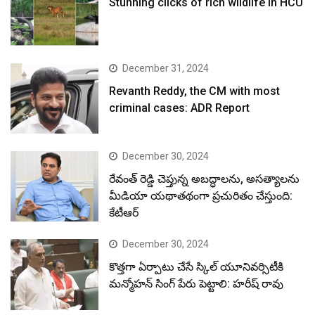
Stunning clicks of rich wildlife in HCU
December 31, 2024
Revanth Reddy, the CM with most
criminal cases: ADR Report
December 30, 2024
రేవంత్ రెడ్డి చెప్తున్న అబద్ధాలను, అసత్యాలను
మీడియా యథాతథంగా ప్రచురితం చేస్తుంది:
కేటీఆర్
December 30, 2024
కొత్తగా ఏర్పాటు చేసే స్కిల్ యూనివర్సిటీకి
మన్మోహన్ సింగ్ పేరు పెట్టాలి: హరీష్ రావు