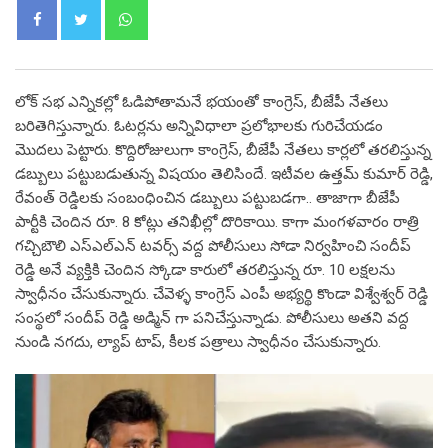
Whatsapp
లోక్ సభ ఎన్నికల్లో ఓడిపోతామనే భయంతో కాంగ్రెస్, బీజేపీ నేతలు
బరితెగిస్తున్నారు. ఓటర్లను అన్నివిధాలా ప్రలోభాలకు గురిచేయడం
మొదలు పెట్టారు. కొద్దిరోజులుగా కాంగ్రెస్, బీజేపీ నేతలు కార్లలో తరలిస్తున్న
డబ్బులు పట్టుబడుతున్న విషయం తెలిసిందే. ఇటీవల ఉత్తమ్ కుమార్ రెడ్డి,
రేవంత్ రెడ్డిలకు సంబంధించిన డబ్బులు పట్టుబడగా.. తాజాగా బీజేపీ
పార్టీకి చెందిన రూ. 8 కోట్లు తనిఖీల్లో దొరికాయి. కాగా మంగళవారం రాత్రి
గచ్చిబౌలి ఎస్ఎల్ఎన్ టవర్స్ వద్ద పోలీసులు సోడా నిర్వహించి సందీప్
రెడ్డి అనే వ్యక్తికి చెందిన స్కోడా కారులో తరలిస్తున్న రూ. 10 లక్షలను
స్వాధీనం చేసుకున్నారు. చేవెళ్ళ కాంగ్రెస్ ఎంపీ అభ్యర్థి కొండా విశ్వేశ్వర్ రెడ్డి
సంస్థలో సందీప్ రెడ్డి అడ్మిన్ గా పనిచేస్తున్నాడు. పోలీసులు అతని వద్ద
నుండి నగదు, ల్యాప్ టాప్, కీలక పత్రాలు స్వాధీనం చేసుకున్నారు.