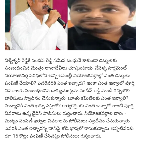
విశ్వేశ్వర్ రెడ్డికి సందీప్ రెడ్డి సమీప బంధువే కాకుండా డబ్బులకు
సంబంధించిన మొత్తం లావాదేవీలు చూస్తుంటాడు. చేవెళ్ళ పార్లమెంట్
నియోజకవర్గ పరిధిలోని అన్ని అసెంబ్లీ నియోజకవర్గాల్లో ఎంత డబ్బులు
పంపిణీ చేయాలి? ఎవరెవరికి ఎంత ఇచ్చారు? ఇంకా ఎంత ఇవ్వాలో పూర్తి
వివరాలకు సంబంధించిన డాక్యుమెంట్లను సందీప్ రెడ్డి నుండి గచ్చిబౌలి
పోలీసులు స్వాధీనం చేసుకున్నారు. బూతు కమిటీలకు ఎంత ఇవ్వాలి?
మద్యానికి ఎంత ఖర్చు పెట్టారో? కార్యకర్తలకు ఎంత ఇచ్చారో లాంటి పూర్తి
వివరాలు ఉన్న డైరీని పోలీసులు గుర్తించారు. నియోజకవర్గాల వారీగా
మద్యం పంపిణీ ఖర్చుల వివరాలను పోలీసులు స్వాధీనం చేసుకున్నారు.
ఎవరికి ఎంత ఇచ్చారన్న దానిపై కోడ్ భాషలో రాసుకున్నారు. ఇప్పటివరకు
రూ. 15 కోట్లు పంపిణీ చేసినట్లు పోలీసులు గుర్తించారు.