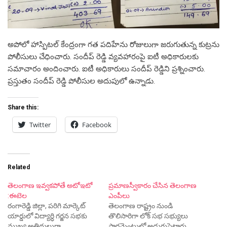
అపోలో హాస్పిటల్ కేంద్రంగా గత పదిహేను రోజులుగా జరుగుతున్న కుట్రను
పోలీసులు చేధించారు. సందీప్ రెడ్డి వ్యవహారంపై ఐటీ అధికారులకు
సమాచారం అందించారు. ఐటీ అధికారులు సందీప్ రెడ్డిని ప్రశ్నించారు.
ప్రస్తుతం సందీప్ రెడ్డి పోలీసుల అదుపులో ఉన్నాడు.
Share this:
Twitter
Facebook
Related
తెలంగాణ ఇవ్వకపోతే అటోఇటో
ప్రమాణస్వీకారం చేసిన తెలంగాణ
:ఈటెల
ఎంపీలు
రంగారెడ్డి జిల్లా, పరిగి మార్కెట్
తెలంగాణ రాష్ట్రం నుండి
యార్డులో విద్యార్ధి గర్జన సభకు
తొలిసారిగా లోక్ సభ సభ్యులు
ముఖ్య అతిథులుగా
పార్లమెంటులో అడుగుపెట్టారు.