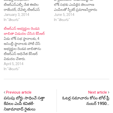
టీఆర్ఎస్ఎల్పీ నేత ఈటెల
లోక్ సభకు ఎంపికైన తెలంగాణ
రాజేందర్, చేవెళ్ళ టీఆర్ఎస్
ఎంపీలతో స్పీకర్ ప్రమాణస్వీకారం
నియోజకవర్గ ఇంచార్జి కొండా
January 3, 2014
చేయించారు. వారిలో జితేందర్
June 5, 2014
విశ్వేశ్వర్ రెడ్డి హాజరయ్యారు. ఈ
In "తెలుగు"
రెడ్డి(మహబూబ్ నగర్), కొండా
In "తెలుగు"
సందర్భంగా ఈటెల రాజేందర్
విశ్వేశ్వర్ రెడ్డి(చేవెళ్ళ), కల్వకుంట్ల
టీఆర్ఎస్ అభ్యర్థుల రెండవ
మాట్లాడుతూ సీమాంధ్రులు రోజుకో
కవిత(నిజామాబాద్), బూర
జాబితా విడుదల చేసిన కేసీఆర్
కుట్రతో తెలంగాణకు
నర్సయ్య గౌడ్(భువనగిరి),
ఏడు లోక్ సభ స్థానాలకు, 4
అడ్డుపడుతున్నారని, మర్యాదగా
కడియం శ్రీహరి(వరంగల్), బాల్క
అసెంబ్లీ స్థానాలకు పోటీ చేసే
తెలంగాణ ఇవ్వకపోతే బరిగీసి
సుమన్(పెద్దపల్లి), జీ
అభ్యర్థుల రెండవ జాబితాను
కొట్లాడతామని హెచ్చరించారు.
నగేష్(ఆదిలాబాద్), బీ వినోద్
టీఆర్ఎస్ అధినేత కేసీఆర్
తెలంగాణ ఏర్పాటు అధికారం
కుమార్(కరీంనగర్),
విడుదల చేశారు.
కోసం కాదని, ఆత్మగౌరవ
దత్తాత్రేయ(సికింద్రాబాద్),
April 5, 2014
పోరాటమన్నారు. ఆర్టికల్ 3 ప్రకారం
మల్లారెడ్డి(మల్కాజిగిరి),
In "తెలుగు"
ప్రత్యేక రాష్ట్రాలు ఏర్పాటు చేసే…
అసదుద్దీన్ ఒవైసీ(హైదరాబాద్),
నంది ఎల్లయ్య(నాగర్ కర్నూల్),
గుత్తా సుఖేందర్ రెడ్డి(నల్లగొండ),
పొంగులేటి శ్రీనివాస్…
Previous article
Next article
పసుపు బోర్డు సాధించే సత్తా
ఓటర్ల సమాచారం కోసం టోల్ ఫ్రీ
కేవలం ఎంపీ కవితకే-
నంబర్ 1950…
నిజామాబాద్ రైతులు