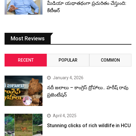
మీడియా యథాతథంగా ప్రచురితం చేస్తుంది:
కేటీఆర్
Most Reviews
RECENT
POPULAR
COMMON
January 4, 2026
నదీ జలాలు – కాంగ్రెస్ ద్రోహాలు.. హరీష్ రావు
ప్రజెంటేషన్
April 4, 2025
Stunning clicks of rich wildlife in HCU