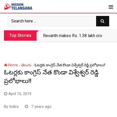
Skip
to
content
Top Stories
Revanth makes Rs. 1.38 lakh crore debt 
-
-
Home
తెలుగు
ఓటర్లకు కాంగ్రెస్ నేత కొండా విశ్వేశ్వర్ రెడ్డి ప్రలోభాలు!!
ఓటర్లకు కాంగ్రెస్ నేత కొండా విశ్వేశ్వర్ రెడ్డి
ప్రలోభాలు!!
April 10, 2019
By
Indira
7 years ago