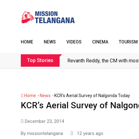
Skip
to
content
HOME
NEWS
VIDEOS
CINEMA
TOURISM
Top Stories
Revanth Reddy, the CM with most
-
-
Home
News
KCR’s Aerial Survey of Nalgonda Today
KCR’s Aerial Survey of Nalgo
December 23, 2014
By
missiontelangana
12 years ago