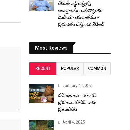
రేవంత్ రెడ్డి చెప్తున్న
అబద్ధాలను, అసత్యాలను
మీడియా యథాతథంగా
ప్రచురితం చేస్తుంది: కేటీఆర్
Most Reviews
RECENT
POPULAR
COMMON
January 4, 2026
నదీ జలాలు – కాంగ్రెస్
ద్రోహాలు.. హరీష్ రావు
ప్రజెంటేషన్
April 4, 2025