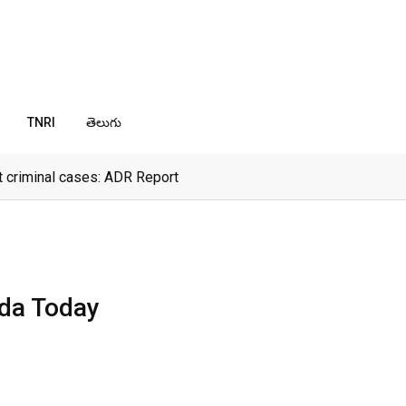
TNRI
తెలుగు
 criminal cases: ADR Report
nda Today